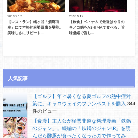
2018.2.19
2010.8.19
【レストラン】幡ヶ谷「酒廊而
【旅食】ベトナムで最近はやりの
空」にて本格的麻婆豆腐を堪能。
キノコ鍋をASHIMAで食べる。旨
美味しさにリピート…
味凝縮で旨し…
人気記事
【ゴルフ】年々暑くなる夏ゴルフの熱中症対
策に。キャロウェイのファンベストを購入
344
件のビュー
【食漫】主人公が極悪非道な料理漫画「鉄鍋
のジャン」。続編の「鉄鍋のジャン!R」を読
んだら酢豚が食べたくなったので作ってみ