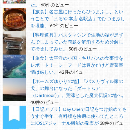
た。
68件のビュー
【旅食】名古屋に行ったらひつまぶし、とい
うことで「まるや 本店 名駅店」でひつまぶし
を堪能。
60件のビュー
【料理道具】パスタマシンで生地の端が黒ず
んでしまっていた問題を解消するため分解し
て掃除してみた。
58件のビュー
【旅食】太平洋の小国・キリバスの食事情を
レポート！ シーフードは豊かだけど野菜事
情は厳しい。
42件のビュー
【ホームズゆかりの地】「バスカヴィル家の
犬」の舞台になった「ダートムア
（Dartmoor)」。荒涼とした魔犬伝説の地へ。
40件のビュー
【日記アプリ】Day Oneで日記をつけ始めても
うすぐ半年 有料版を快適に使ってたところ
にiOS17ジャーナル機能の発表が
38件のビュ
ー