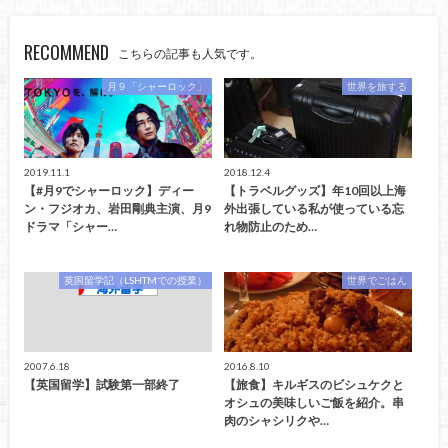
RECOMMEND
こちらの記事も人気です。
月９「シャーロック」
世界を旅する
2019.11.1
2018.12.4
【#月9でシャーロック】ディー
【トラベルグッズ】年10回以上海
ン・フジオカ、岩田剛典主演、月9
外出張している私が使っている忘
ドラマ「シャー…
れ物防止のため…
英国留学記（LSHTMでの授業）
世界でごはん
2007.6.18
2016.8.10
【英国留学】試験第一部終了
【旅食】キルギスのビシュケクと
オシュの美味しいご飯を紹介。串
肉のシャシリクや…