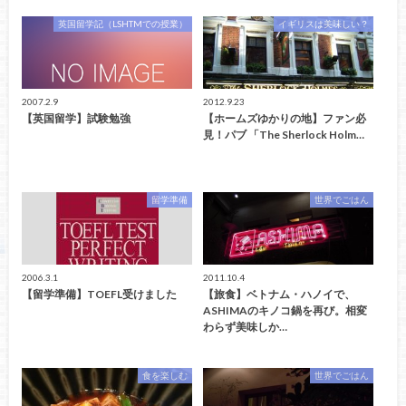
英国留学記（LSHTMでの授業）
イギリスは美味しい？
2007.2.9
2012.9.23
【英国留学】試験勉強
【ホームズゆかりの地】ファン必
見！パブ 「The Sherlock Holm…
留学準備
世界でごはん
2006.3.1
2011.10.4
【留学準備】TOEFL受けました
【旅食】ベトナム・ハノイで、
ASHIMAのキノコ鍋を再び。相変
わらず美味しか…
食を楽しむ
世界でごはん