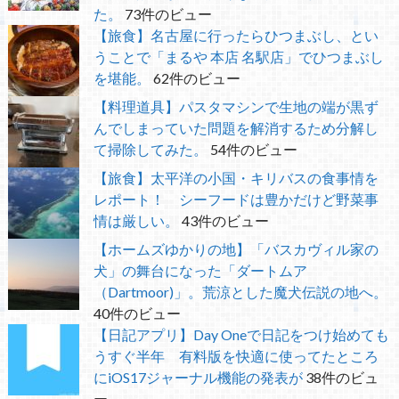
た。
73件のビュー
【旅食】名古屋に行ったらひつまぶし、とい
うことで「まるや 本店 名駅店」でひつまぶし
を堪能。
62件のビュー
【料理道具】パスタマシンで生地の端が黒ず
んでしまっていた問題を解消するため分解し
て掃除してみた。
54件のビュー
【旅食】太平洋の小国・キリバスの食事情を
レポート！ シーフードは豊かだけど野菜事
情は厳しい。
43件のビュー
【ホームズゆかりの地】「バスカヴィル家の
犬」の舞台になった「ダートムア
（Dartmoor)」。荒涼とした魔犬伝説の地へ。
40件のビュー
【日記アプリ】Day Oneで日記をつけ始めても
うすぐ半年 有料版を快適に使ってたところ
にiOS17ジャーナル機能の発表が
38件のビュ
ー