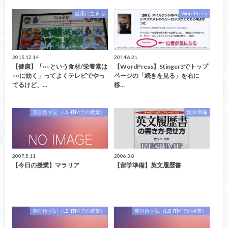
健康に生きる
WordPress
2015.12.14
2014.6.21
【健康】「○○という食材/栄養素は
【WordPress】Stinger3でトップ
○○に効く」ってよくテレビでやっ
ページの「続きを見る」を右に
てるけど、…
移…
英国留学記（LSHTMでの授業）
留学準備
2007.5.11
2006.3.8
【今日の授業】マラリア
【留学準備】英文履歴書
英国留学記（LSHTMでの授業）
英国留学記（LSHTMでの授業）