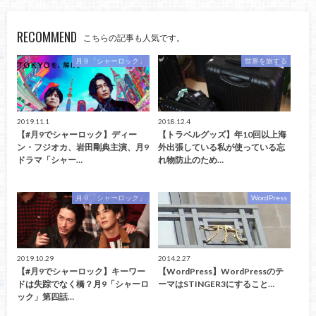
RECOMMEND
こちらの記事も人気です。
月９「シャーロック」
世界を旅する
2019.11.1
2018.12.4
【#月9でシャーロック】ディー
【トラベルグッズ】年10回以上海
ン・フジオカ、岩田剛典主演、月9
外出張している私が使っている忘
ドラマ「シャー…
れ物防止のため…
月９「シャーロック」
WordPress
2019.10.29
2014.2.27
【#月9でシャーロック】キーワー
【WordPress】WordPressのテ
ドは失踪でなく橋？月9「シャーロ
ーマはSTINGER3にすること…
ック」第四話…