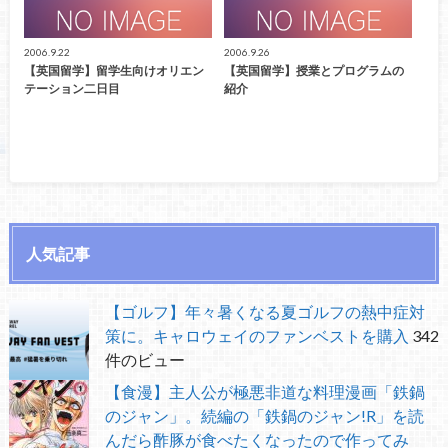
2006.9.22
2006.9.26
【英国留学】留学生向けオリエン
【英国留学】授業とプログラムの
テーション二日目
紹介
人気記事
【ゴルフ】年々暑くなる夏ゴルフの熱中症対
策に。キャロウェイのファンベストを購入
342
件のビュー
【食漫】主人公が極悪非道な料理漫画「鉄鍋
のジャン」。続編の「鉄鍋のジャン!R」を読
んだら酢豚が食べたくなったので作ってみ