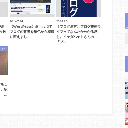
2014.7.24
2014.7.3
更新
【WordPress】Stinger3で
【ブログ運営】ブログ農耕ラ
V数
ブログの背景を単色から模様
イフってなんだか分かる感
に変えまし…
じ。イケダハヤトさんの
「ブ…
ごはん
でちょ
ら、駅
」…