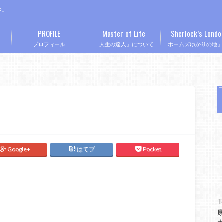
つ」
PROFILE
Master of Life
Sherlock’s Londo
プロフィール
「人生の達人」について
「ホームズゆかりの地
Google+
はてブ
Pocket
T