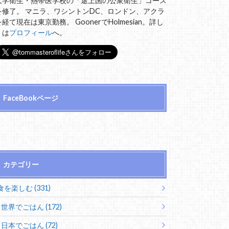
大学衛生・熱帯医学校の「途上国の公衆衛生」コース
を修了。 マニラ、ワシントンDC、ロンドン、アクラ
を経て現在は東京勤務。 GoonerでHolmesian。詳し
くは
プロフィール
へ。
FaceBookページ
カテゴリー
食を楽しむ (331)
世界でごはん (172)
日本でごはん (72)