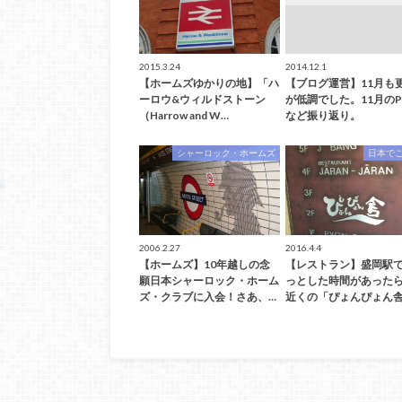
2015.3.24
2014.12.1
【ホームズゆかりの地】「ハ
【ブログ運営】11月も
ーロウ&ウィルドストーン
が低調でした。11月のP
（Harrow and W…
など振り返り。
シャーロック・ホームズ
日本で
2006.2.27
2016.4.4
【ホームズ】10年越しの念
【レストラン】盛岡駅
願日本シャーロック・ホーム
っとした時間があった
ズ・クラブに入会！さあ、…
近くの「ぴょんぴょん舎