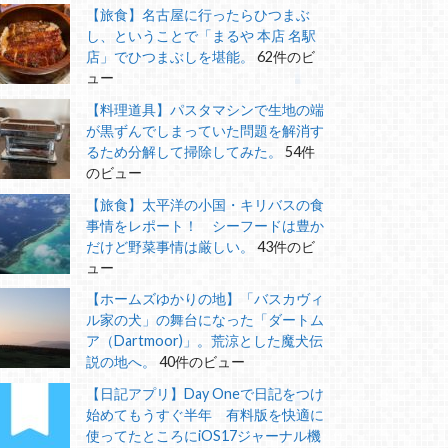
【旅食】名古屋に行ったらひつまぶ
し、ということで「まるや 本店 名駅
店」でひつまぶしを堪能。
62件のビ
ュー
【料理道具】パスタマシンで生地の端
が黒ずんでしまっていた問題を解消す
るため分解して掃除してみた。
54件
のビュー
【旅食】太平洋の小国・キリバスの食
事情をレポート！ シーフードは豊か
だけど野菜事情は厳しい。
43件のビ
ュー
【ホームズゆかりの地】「バスカヴィ
ル家の犬」の舞台になった「ダートム
ア（Dartmoor)」。荒涼とした魔犬伝
説の地へ。
40件のビュー
【日記アプリ】Day Oneで日記をつけ
始めてもうすぐ半年 有料版を快適に
使ってたところにiOS17ジャーナル機