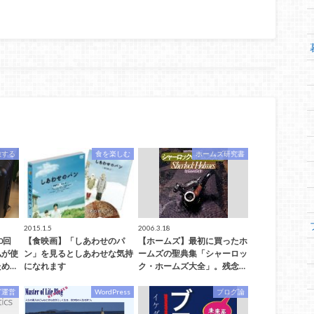
旅する
食を楽しむ
ホームズ研究書
2015.1.5
2006.3.18
0回
【食映画】「しあわせのパ
【ホームズ】最初に買ったホ
私が使
ン」を見るとしあわせな気持
ームズの聖典集「シャーロッ
め…
になれます
ク・ホームズ大全」。残念…
グ運営
WordPress
ブログ論