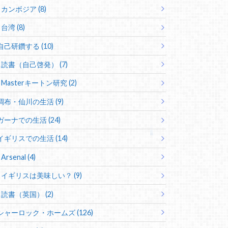
カンボジア (8)
台湾 (8)
自己研鑽する (10)
読書（自己啓発） (7)
Masterキートン研究 (2)
調布・仙川の生活 (9)
ガーナでの生活 (24)
イギリスでの生活 (14)
Arsenal (4)
イギリスは美味しい？ (9)
読書（英国） (2)
シャーロック・ホームズ (126)