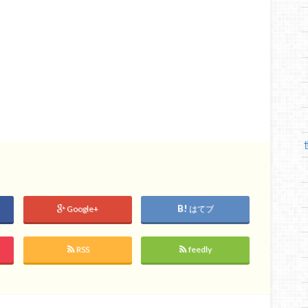
Google+
はてブ
RSS
feedly