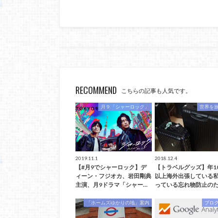
RECOMMEND
こちらの記事も人気です。
月９「シャーロック」
世界を
2019.11.1
2018.12.4
【#月9でシャーロック】デ
【トラベルグッズ】年1
ィーン・フジオカ、岩田剛典
以上海外出張している
主演、月9ドラマ「シャー…
っている忘れ物防止のた
「ホームズゆかりの地」案内
ブロ