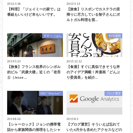
2012.3.18
2013.5.13
【料理】「ジェイミーの家で」は
【旅食】リスボンでカステラの里
番組もいいけど本もいいです。
帰りに尽力している智子さんにポ
ルトガル料理を習…
世界でごはん
料理漫画
2019.5.23
2015.12.12
【旅食】フランス租界のシンボル
【食漫】すぐに真似できそうな丼
的ビル「武康大楼」近くの「老𠮷
のアイデア満載！丼漫画「どんぶ
士（Jesse …
り委員長」を紹介…
BBC "Sherlock"
ブログ運営
2014.8.26
2015.8.3
【シャーロック】ジョンの携帯電
【ブログ運営】そういえば忘れて
話から家族関係の推理をしたシャ
いた6月分も含めたアクセスなどの