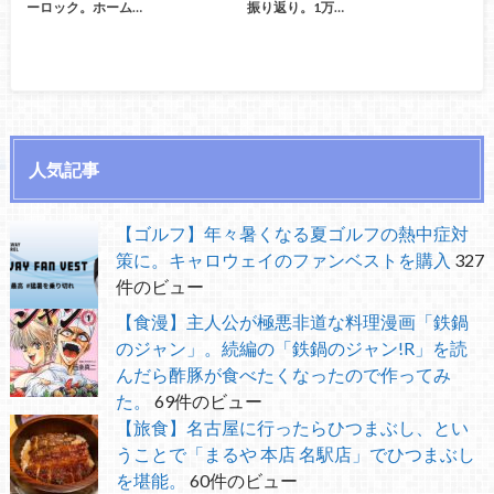
ーロック。ホーム…
振り返り。1万…
人気記事
【ゴルフ】年々暑くなる夏ゴルフの熱中症対
策に。キャロウェイのファンベストを購入
327
件のビュー
【食漫】主人公が極悪非道な料理漫画「鉄鍋
のジャン」。続編の「鉄鍋のジャン!R」を読
んだら酢豚が食べたくなったので作ってみ
た。
69件のビュー
【旅食】名古屋に行ったらひつまぶし、とい
うことで「まるや 本店 名駅店」でひつまぶし
を堪能。
60件のビュー