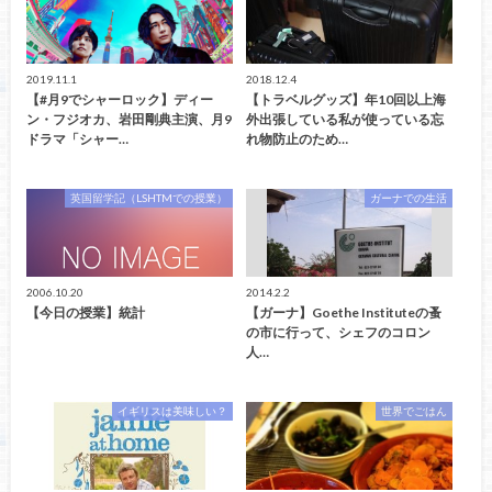
2019.11.1
2018.12.4
【#月9でシャーロック】ディー
【トラベルグッズ】年10回以上海
ン・フジオカ、岩田剛典主演、月9
外出張している私が使っている忘
ドラマ「シャー…
れ物防止のため…
英国留学記（LSHTMでの授業）
ガーナでの生活
2006.10.20
2014.2.2
【今日の授業】統計
【ガーナ】Goethe Instituteの蚤
の市に行って、シェフのコロン
人…
イギリスは美味しい？
世界でごはん