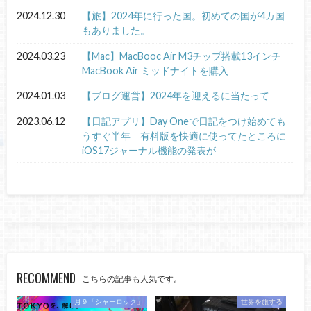
2024.12.30
【旅】2024年に行った国。初めての国が4カ国
もありました。
2024.03.23
【Mac】MacBooc Air M3チップ搭載13インチ
MacBook Air ミッドナイトを購入
2024.01.03
【ブログ運営】2024年を迎えるに当たって
2023.06.12
【日記アプリ】Day Oneで日記をつけ始めても
うすぐ半年 有料版を快適に使ってたところに
iOS17ジャーナル機能の発表が
RECOMMEND
こちらの記事も人気です。
月９「シャーロック」
世界を旅する