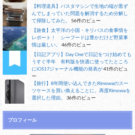
【料理道具】パスタマシンで生地の端が黒ず
んでしまっていた問題を解消するため分解し
て掃除してみた。
56件のビュー
【旅食】太平洋の小国・キリバスの食事情を
レポート！ シーフードは豊かだけど野菜事
情は厳しい。
46件のビュー
【日記アプリ】Day Oneで日記をつけ始めても
うすぐ半年 有料版を快適に使ってたところ
にiOS17ジャーナル機能の発表が
41件のビュ
ー
【旅行】8年間使い込んできたRimowaのスー
ツケースを買い換えることに。再度Rimowaを
選択した理由。
36件のビュー
プロフィール