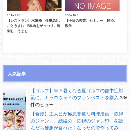
2016.7.20
2006.10.9
【レストラン】水道橋「仕事馬(し
【今日の授業】セミナー、経済、
ごとうま)」で馬肉をがっつり。馬
数学
刺し、うまし…
人気記事
【ゴルフ】年々暑くなる夏ゴルフの熱中症対
策に。キャロウェイのファンベストを購入
336
件のビュー
【食漫】主人公が極悪非道な料理漫画「鉄鍋
のジャン」。続編の「鉄鍋のジャン!R」を読
んだら酢豚が食べたくなったので作ってみ