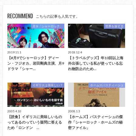
RECOMMEND
こちらの記事も人気です。
月９「シャーロック」
世界を旅する
2019.11.1
2018.12.4
【#月9でシャーロック】ディー
【トラベルグッズ】年10回以上海
ン・フジオカ、岩田剛典主演、月9
外出張している私が使っている忘
ドラマ「シャー…
れ物防止のため…
イギリスは美味しい？
ホームズパスティーシュ
2005.4.10
2008.1.3
【読食】イギリスに美味しいもの
【ホームズ】パスティーシュの傑
ってあるのっていう疑問に答える
作「シャーロック・ホームズの秘
ため「ロンドン …
密ファイル」