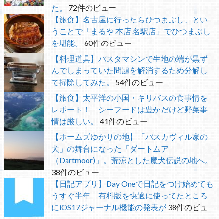
た。
72件のビュー
【旅食】名古屋に行ったらひつまぶし、とい
うことで「まるや 本店 名駅店」でひつまぶし
を堪能。
60件のビュー
【料理道具】パスタマシンで生地の端が黒ず
んでしまっていた問題を解消するため分解し
て掃除してみた。
54件のビュー
【旅食】太平洋の小国・キリバスの食事情を
レポート！ シーフードは豊かだけど野菜事
情は厳しい。
41件のビュー
【ホームズゆかりの地】「バスカヴィル家の
犬」の舞台になった「ダートムア
（Dartmoor)」。荒涼とした魔犬伝説の地へ。
38件のビュー
【日記アプリ】Day Oneで日記をつけ始めても
うすぐ半年 有料版を快適に使ってたところ
にiOS17ジャーナル機能の発表が
38件のビュ
ー