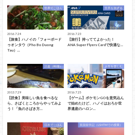
世界でごはん
世界を旅する
2016.7.24
2016.7.23
【旅食】ハノイの「フォーボード
【旅行】持っててよかった！
ゥオンタウ（Pho Bo Duong
ANA Super Flyers Cardで快適な…
Tau）…
読書（料理）
人生を楽しむ
2013.7.29
2016.7.25
【読食】美味しい魚を食べるな
【ゲーム】ポケモンGOを意気込ん
ら、さばくところからやってみよ
で始めたけど、ハノイはおろか世
う！「魚のさばき方…
界遺産のハロン…
日本でごはん
英国留学記（LSHTMでの授業）