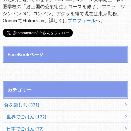
医学校の「途上国の公衆衛生」コースを修了。 マニラ、ワ
シントンDC、ロンドン、アクラを経て現在は東京勤務。
GoonerでHolmesian。詳しくは
プロフィール
へ。
FaceBookページ
カテゴリー
食を楽しむ (331)
世界でごはん (172)
日本でごはん (72)