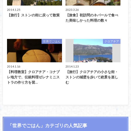
2014.1.25
2023.3.26
【旅行】ストンの街に戻って散策
【旅食】初訪問のネパールで食べ
た美味しかった料理の数々
世界でごはん
クロアチア
2014.1.16
2014.1.23
【料理教室】クロアチア・コナブ
【旅行】クロアチアの小さな街・
レ地方で、伝統料理ゼレナミニス
ストンの城壁を歩いて絶景を楽し
トラの作り方を習…
む
「世界でごはん」カテゴリの人気記事