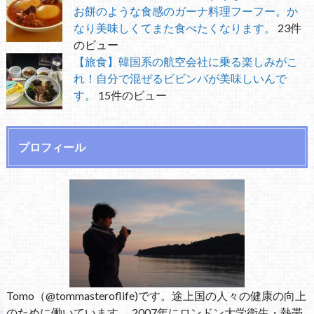
お餅のような食感のガーナ料理フーフー。か
なり美味しくてまた食べたくなります。
23件
のビュー
【旅食】韓国系の航空会社に乗る楽しみがこ
れ！自分で混ぜるビビンバが美味しいんで
す。
15件のビュー
プロフィール
Tomo（@tommasteroflife)です。途上国の人々の健康の向上
のために働いています。 2007年にロンドン大学衛生・熱帯