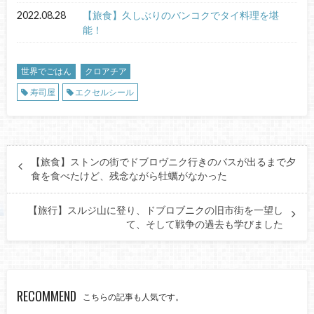
2022.08.28
【旅食】久しぶりのバンコクでタイ料理を堪
能！
世界でごはん
クロアチア
寿司屋
エクセルシール
【旅食】ストンの街でドブロヴニク行きのバスが出るまで夕
食を食べたけど、残念ながら牡蠣がなかった
【旅行】スルジ山に登り、ドブロブニクの旧市街を一望し
て、そして戦争の過去も学びました
RECOMMEND
こちらの記事も人気です。