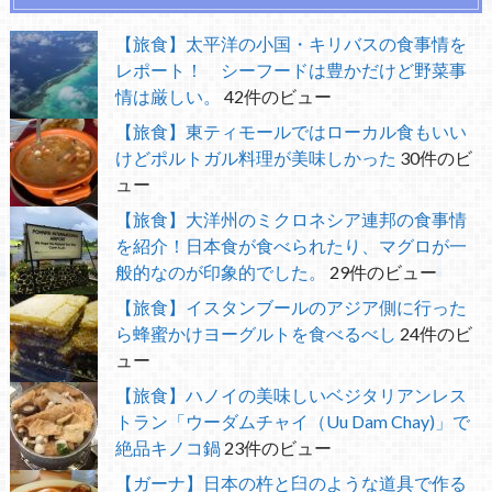
【旅食】太平洋の小国・キリバスの食事情を
レポート！ シーフードは豊かだけど野菜事
情は厳しい。
42件のビュー
【旅食】東ティモールではローカル食もいい
けどポルトガル料理が美味しかった
30件のビ
ュー
【旅食】大洋州のミクロネシア連邦の食事情
を紹介！日本食が食べられたり、マグロが一
般的なのが印象的でした。
29件のビュー
【旅食】イスタンブールのアジア側に行った
ら蜂蜜かけヨーグルトを食べるべし
24件のビ
ュー
【旅食】ハノイの美味しいベジタリアンレス
トラン「ウーダムチャイ（Uu Dam Chay)」で
絶品キノコ鍋
23件のビュー
【ガーナ】日本の杵と臼のような道具で作る