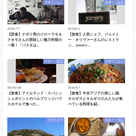
世界でごはん
世界でごはん
2016.7.7
2014.6.1
【読食】ナポリ男のジローラモ＆
【旅食】人気シェフ、ジェイミ
クオモさんの美味しい魅力炸裂の
ー・オリヴァーさんのレストラ
一冊！「パスタは…
ン、Jamie's …
世界でごはん
世界でごはん
2014.6.18
2016.8.7
【旅食】アイルランド・スパニッ
【旅食】中央アジアの美しい国、
シュポイントのベルブリッジハウ
キルギスとキルギスの人たちが食
スホテルで食べた…
べている料理を紹…
クロアチア
世界でごはん