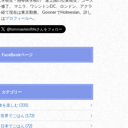
大学衛生・熱帯医学校の「途上国の公衆衛生」コース
を修了。 マニラ、ワシントンDC、ロンドン、アクラ
を経て現在は東京勤務。 GoonerでHolmesian。詳し
くは
プロフィール
へ。
FaceBookページ
カテゴリー
食を楽しむ (331)
世界でごはん (172)
日本でごはん (72)