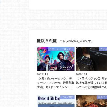
RECOMMEND
こちらの記事も人気です。
月９「シャーロック」
ガジ
2019.11.1
2018.12.4
【#月9でシャーロック】デ
【トラベルグッズ】年1
ィーン・フジオカ、岩田剛典
以上海外出張している
主演、月9ドラマ「シャー…
っている忘れ物防止のた
ブログ運営
世界で