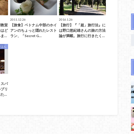
2011.12.26
2016.1.26
理教室
【旅食】ベトナム中部のホイ
【旅行】『「超」旅行法』に
力はど
アンのちょっと隠れたレスト
は野口悠紀雄さんの旅の方法
ま…
ラン、「Secret G…
論が満載。旅行に行きたく…
ごはん
・スパ
ルブリ
た…