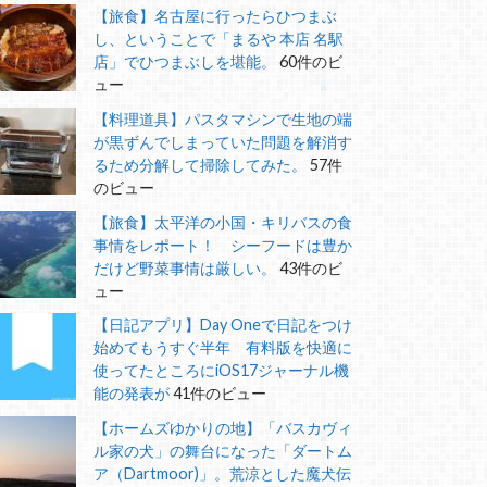
【旅食】名古屋に行ったらひつまぶ
し、ということで「まるや 本店 名駅
店」でひつまぶしを堪能。
60件のビ
ュー
【料理道具】パスタマシンで生地の端
が黒ずんでしまっていた問題を解消す
るため分解して掃除してみた。
57件
のビュー
【旅食】太平洋の小国・キリバスの食
事情をレポート！ シーフードは豊か
だけど野菜事情は厳しい。
43件のビ
ュー
【日記アプリ】Day Oneで日記をつけ
始めてもうすぐ半年 有料版を快適に
使ってたところにiOS17ジャーナル機
能の発表が
41件のビュー
【ホームズゆかりの地】「バスカヴィ
ル家の犬」の舞台になった「ダートム
ア（Dartmoor)」。荒涼とした魔犬伝