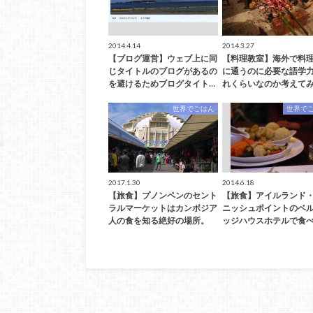
2014.4.14
2014.3.27
【ブログ運営】ウェブ上に同
【料理教室】海外で料
じタイトルのブログがあるの
に通うのに必要な語学
を避けるためブログタイト…
れくらいなのか考えてみ
世界でごはん
世界で
2017.1.30
2014.6.18
【旅食】プノンペンのセント
【旅食】アイルランド
ラルマーケットはカンボジア
ニッシュポイントのベ
人の食を知る絶好の場所。
ッジハウスホテルで食べ