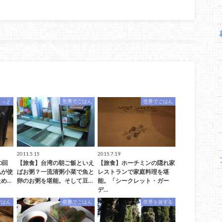
ェット
世界でごはん
世界でごはん
2011.5.15
2015.7.19
0回
【旅食】台湾の朝ご飯といえ
【旅食】ホーチミンの隠れ家
私が使
ばお粥？一流清粥小菜で魚と
レストランで家庭料理を堪
め…
卵のお粥を堪能。そして豆…
能。「シークレット・ガー
デ…
ごはん
世界でごはん
世界を旅する