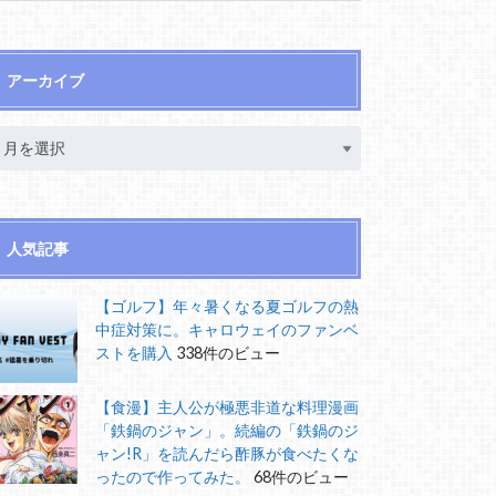
アーカイブ
人気記事
【ゴルフ】年々暑くなる夏ゴルフの熱
中症対策に。キャロウェイのファンベ
ストを購入
338件のビュー
【食漫】主人公が極悪非道な料理漫画
「鉄鍋のジャン」。続編の「鉄鍋のジ
ャン!R」を読んだら酢豚が食べたくな
ったので作ってみた。
68件のビュー