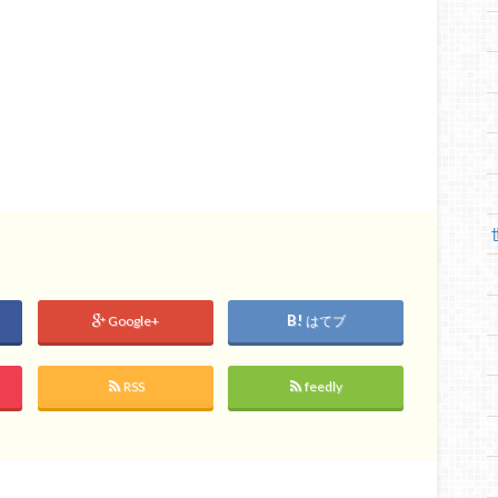
Google+
はてブ
RSS
feedly