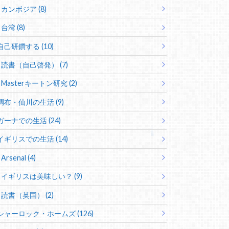
カンボジア (8)
台湾 (8)
自己研鑽する (10)
読書（自己啓発） (7)
Masterキートン研究 (2)
調布・仙川の生活 (9)
ガーナでの生活 (24)
イギリスでの生活 (14)
Arsenal (4)
イギリスは美味しい？ (9)
読書（英国） (2)
シャーロック・ホームズ (126)