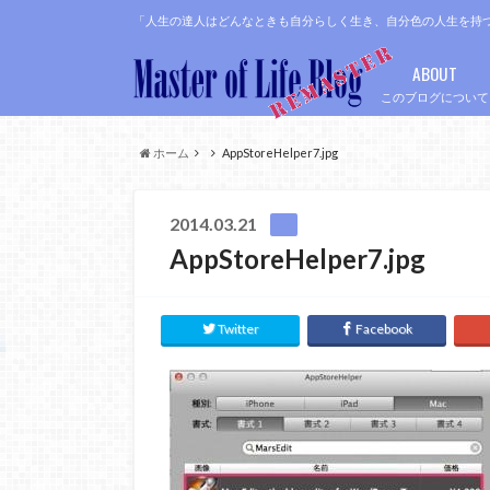
「人生の達人はどんなときも自分らしく生き、自分色の人生を持
ABOUT
このブログについて
ホーム
AppStoreHelper7.jpg
2014.03.21
AppStoreHelper7.jpg
Twitter
Facebook