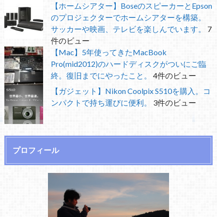
【ホームシアター】BoseのスピーカーとEpson
のプロジェクターでホームシアターを構築。
サッカーや映画、テレビを楽しんでいます。
7
件のビュー
【Mac】5年使ってきたMacBook
Pro(mid2012)のハードディスクがついにご臨
終。復旧までにやったこと。
4件のビュー
【ガジェット】Nikon Coolpix S510を購入。コ
ンパクトで持ち運びに便利。
3件のビュー
プロフィール