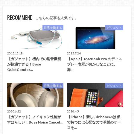
RECOMMEND
こちらの記事も人気です。
世界を旅する
ガジェット
2015.10.18
2015.7.24
【ガジェット】機内での消音機能
【Apple】MacBook Pro のディス
が快適すぎる！Bose
プレー表示がおかしなことに。
QuietComfor…
海…
世界を旅する
ガジェット
2020.6.22
2016.4.5
【ガジェット】ノイキャン性能が
【iPhone】新しいiPhone6sは裸
すばらしい！Bose Noise Cancel…
で持つには心配なので革製のケー
スを…