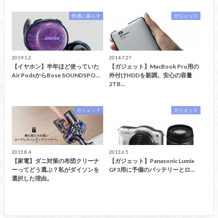
快適に暮らす
ガジェット
2019.1.2
2014.7.27
【イヤホン】半年ほど使っていた
【ガジェット】MacBook Pro用の
Air PodsからBose SOUNDSPO…
外付けHDDを新調。安心の容量
2TB…
ガジェット
ガジェット
2015.8.4
2013.6.5
【家電】ダニ対策の布団クリーナ
【ガジェット】Panasonic Lumix
ーってどう選ぶ？私がダイソンを
GF3用に予備のバッテリーとロ…
選択した理由。