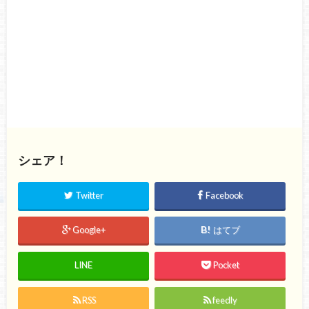
シェア！
Twitter
Facebook
Google+
はてブ
LINE
Pocket
RSS
feedly