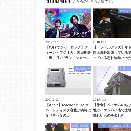
RECOMMEND
こちらの記事も人気です。
月９「シャーロック」
世界を
2019.11.1
2018.12.4
【#月9でシャーロック】デ
【トラベルグッズ】年1
ィーン・フジオカ、岩田剛典
以上海外出張している
主演、月9ドラマ「シャー…
っている忘れ物防止のた
ガジェット
世界で
2014.5.13
2015.4.11
【Apple】MacBook Proの
【旅食】ベトナムのち
ハードディスク容量が満杯に
地方イエンバイ省で土
なりそうなの…
味しいものを楽しむ
読書（料理）
「ホームズゆかりの地