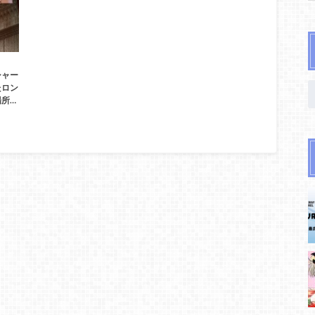
シャー
たロン
所…