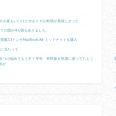
カル食もいいけどポルトガル料理が美味しかった
めての国が4カ国もありました。
ップ搭載13インチMacBook Air ミッドナイトを購入
るに当たって
日記をつけ始めてもうすぐ半年 有料版を快適に使ってたとこ
表が