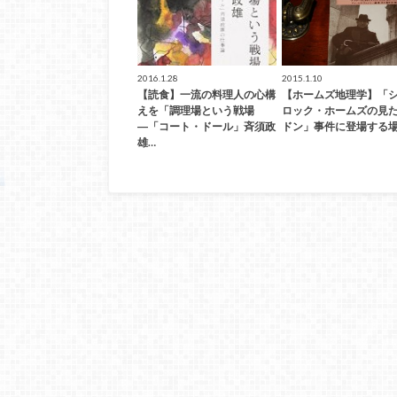
2016.1.28
2015.1.10
【読食】一流の料理人の心構
【ホームズ地理学】「
えを「調理場という戦場
ロック・ホームズの見
―「コート・ドール」斉須政
ドン」事件に登場する場
雄…