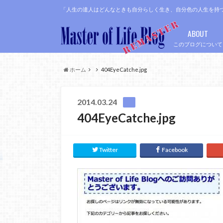
「人生の達人はどんなときも自分らしく生き、自分色の人生を持
ABOUT
このブログについて
ホーム
404EyeCatche.jpg
2014.03.24
404EyeCatche.jpg
Twitter
Facebook