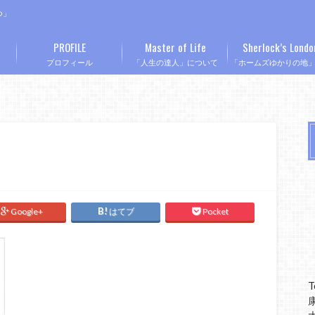
つ」
PROFILE
Master of Life
Sherlock’s Londo
プロフィール
「人生の達人」について
「ホームズゆかりの地
Google+
はてブ
Pocket
T