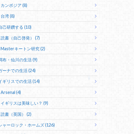
カンボジア (8)
台湾 (8)
自己研鑽する (10)
読書（自己啓発） (7)
Masterキートン研究 (2)
調布・仙川の生活 (9)
ガーナでの生活 (24)
イギリスでの生活 (14)
Arsenal (4)
イギリスは美味しい？ (9)
読書（英国） (2)
シャーロック・ホームズ (126)