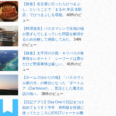
【旅食】名古屋に行ったらひつまぶ
し、ということで「まるや 本店 名駅
店」でひつまぶしを堪能。
60件のビ
ュー
【料理道具】パスタマシンで生地の端
が黒ずんでしまっていた問題を解消す
るため分解して掃除してみた。
54件
のビュー
【旅食】太平洋の小国・キリバスの食
事情をレポート！ シーフードは豊か
だけど野菜事情は厳しい。
41件のビ
ュー
【ホームズゆかりの地】「バスカヴィ
ル家の犬」の舞台になった「ダートム
ア（Dartmoor)」。荒涼とした魔犬伝
説の地へ。
38件のビュー
【日記アプリ】Day Oneで日記をつけ
始めてもうすぐ半年 有料版を快適に
使ってたところにiOS17ジャーナル機