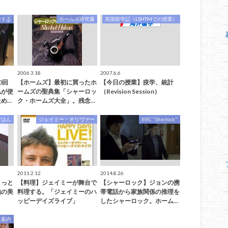
旅する
ホームズ研究書
英国留学記（LSHTMでの授業）
2006.3.18
2007.6.6
0回
【ホームズ】最初に買ったホ
【今日の授業】疫学、統計
私が使
ームズの聖典集「シャーロッ
（Revision Session）
め…
ク・ホームズ大全」。残念…
ごはん
ジェイミー・オリヴァー
BBC "Sherlock"
2011.2.12
2014.8.26
ょっと
【料理】ジェイミーが舞台で
【シャーロック】ジョンの携
地の美
料理する。「ジェイミーのハ
帯電話から家族関係の推理を
ッピーデイズライブ」
したシャーロック。ホーム…
」案内