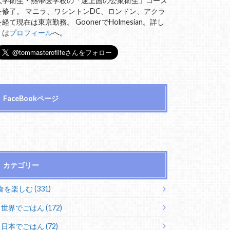
大学衛生・熱帯医学校の「途上国の公衆衛生」コース
を修了。 マニラ、ワシントンDC、ロンドン、アクラ
を経て現在は東京勤務。 GoonerでHolmesian。詳し
くは
プロフィール
へ。
FaceBookページ
カテゴリー
食を楽しむ (331)
世界でごはん (172)
日本でごはん (72)