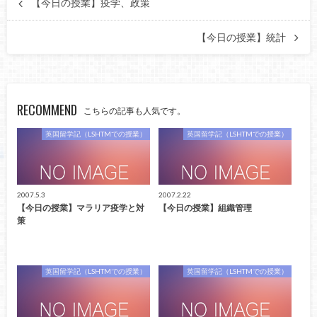
【今日の授業】疫学、政策
【今日の授業】統計
RECOMMEND
こちらの記事も人気です。
英国留学記（LSHTMでの授業）
英国留学記（LSHTMでの授業）
2007.5.3
2007.2.22
【今日の授業】マラリア疫学と対
【今日の授業】組織管理
策
英国留学記（LSHTMでの授業）
英国留学記（LSHTMでの授業）