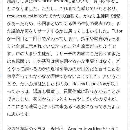
議論してきたReseach questionに基づいて、質問を作るこ
とになりました。ただし、これまでも感じていたとおり、
reseach questionのたてかたの過程で、かなり生徒間で混乱
があったため、今回まとめてくる役の生徒の発表の後、ま
た議論が何をリサーチするかに戻ってしまいました。Tutor
が一回目と二回目で変わってしまい、指示や助言がはっき
りと全員に示されていなかったことも原因だったようで
す。声の大きい生徒が、リサーチの内容にこだわりすぎた
のも原因で、この演習は何を調べるかが重要ではなく、ど
うやって調べるのかの過程を学ぶのが目的だと言うことを
何度言ってもなかなか理解できないようでした。というこ
とで、だいぶ混乱はしたものの、Reseach questionが決ま
ってからは、議論も収斂し、質問作成に取りかかることが
できました。初回からずっともやもやしていたのですが、
ここにきて演習もだいぶ本来あるべき姿になってきたよう
に思います。
夕方は英語のクラス。今日は、Academic writingというこ