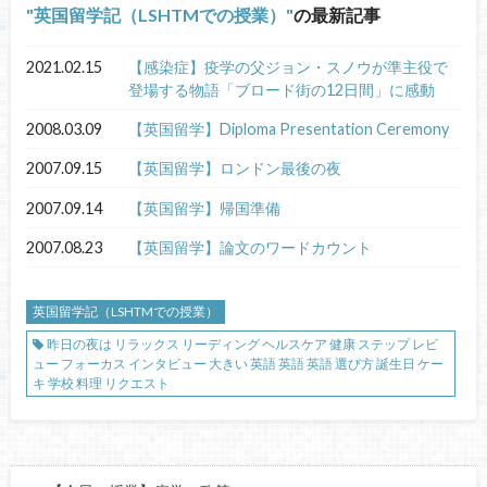
英国留学記（LSHTMでの授業）
の最新記事
2021.02.15
【感染症】疫学の父ジョン・スノウが準主役で
登場する物語「ブロード街の12日間」に感動
2008.03.09
【英国留学】Diploma Presentation Ceremony
2007.09.15
【英国留学】ロンドン最後の夜
2007.09.14
【英国留学】帰国準備
2007.08.23
【英国留学】論文のワードカウント
英国留学記（LSHTMでの授業）
昨日の夜は リラックス リーディング ヘルスケア 健康 ステップ レビ
ュー フォーカス インタビュー 大きい 英語 英語 英語 選び方 誕生日 ケー
キ 学校 料理 リクエスト