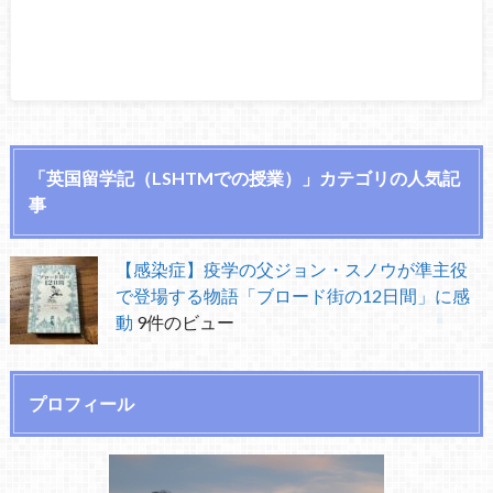
「英国留学記（LSHTMでの授業）」カテゴリの人気記
事
【感染症】疫学の父ジョン・スノウが準主役
で登場する物語「ブロード街の12日間」に感
動
9件のビュー
プロフィール