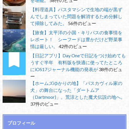
を堪能。
58件のビュー
【料理道具】パスタマシンで生地の端が黒ず
んでしまっていた問題を解消するため分解し
て掃除してみた。
56件のビュー
【旅食】太平洋の小国・キリバスの食事情を
レポート！ シーフードは豊かだけど野菜事
情は厳しい。
42件のビュー
【日記アプリ】Day Oneで日記をつけ始めても
うすぐ半年 有料版を快適に使ってたところ
にiOS17ジャーナル機能の発表が
38件のビュ
ー
【ホームズゆかりの地】「バスカヴィル家の
犬」の舞台になった「ダートムア
（Dartmoor)」。荒涼とした魔犬伝説の地へ。
37件のビュー
プロフィール