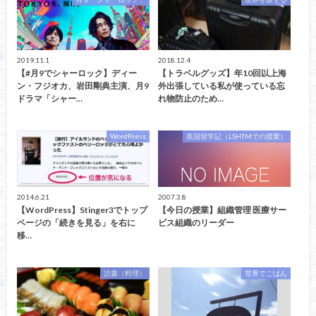
2019.11.1
2018.12.4
【#月9でシャーロック】ディー
【トラベルグッズ】年10回以上海
ン・フジオカ、岩田剛典主演、月9
外出張している私が使っている忘
ドラマ「シャー…
れ物防止のため…
WordPress
英国留学記（LSHTMでの授業）
2014.6.21
2007.3.8
【WordPress】Stinger3でトップ
【今日の授業】組織管理 医療サー
ページの「続きを見る」を右に
ビス組織のリーダー
移…
読書（料理）
世界でごはん