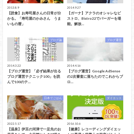
2013.8.9
2014.9.27
【読食】お寿司屋さんの日常が分
【ガーナ】アクラのオシャレなビ
かる。「寿司屋のかみさん うま
ストロ、Bistro22でバーガーを堪
いもの暦」
能。解放…
ブログ論
ブログ運営
2014.3.22
2014.4.16
【ブログ運営】「必ず結果が出る
【ブログ運営】Google AdSense
ブログ運営テクニック100」を読
の2次審査に落ちたのでこれからブ
んで100のテ…
ロ…
日本でごはん
ダイエット
2022.5.17
2016.10.6
【温泉】伊豆の河津で一足先のお
【健康】レコーディングダイエッ