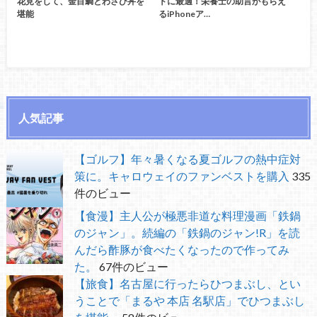
花見をして、金目鯛とわさび丼を
トに最適！栄養士の助言がもらえ
堪能
るiPhoneア…
人気記事
【ゴルフ】年々暑くなる夏ゴルフの熱中症対
策に。キャロウェイのファンベストを購入
335
件のビュー
【食漫】主人公が極悪非道な料理漫画「鉄鍋
のジャン」。続編の「鉄鍋のジャン!R」を読
んだら酢豚が食べたくなったので作ってみ
た。
67件のビュー
【旅食】名古屋に行ったらひつまぶし、とい
うことで「まるや 本店 名駅店」でひつまぶし