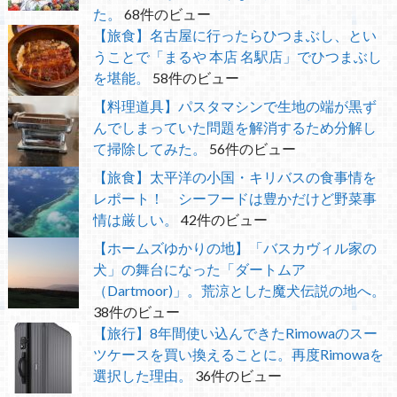
た。
68件のビュー
【旅食】名古屋に行ったらひつまぶし、とい
うことで「まるや 本店 名駅店」でひつまぶし
を堪能。
58件のビュー
【料理道具】パスタマシンで生地の端が黒ず
んでしまっていた問題を解消するため分解し
て掃除してみた。
56件のビュー
【旅食】太平洋の小国・キリバスの食事情を
レポート！ シーフードは豊かだけど野菜事
情は厳しい。
42件のビュー
【ホームズゆかりの地】「バスカヴィル家の
犬」の舞台になった「ダートムア
（Dartmoor)」。荒涼とした魔犬伝説の地へ。
38件のビュー
【旅行】8年間使い込んできたRimowaのスー
ツケースを買い換えることに。再度Rimowaを
選択した理由。
36件のビュー