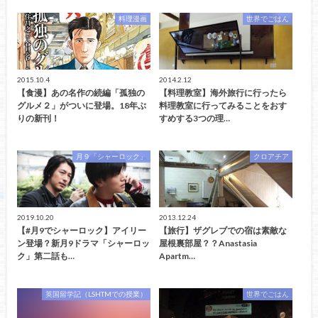
料理漫画
世界でごはん
2015.10.4
2014.2.12
【食漫】あの名作の続編「孤独の
【料理教室】海外旅行に行ったら
グルメ２」がついに登場。18年ぶ
料理教室に行ってみることをおす
りの新刊！
すめする3つの理…
月９「シャーロック」
クロアチア
2019.10.20
2013.12.24
【#月9でシャーロック】アイリー
【旅行】ザグレブでの宿は素敵な
ン登場？新月9ドラマ「シャーロッ
屋根裏部屋？？Anastasia
ク」第二話も…
Apartm…
英国留学記（LSHTMでの授業）
世界でごはん