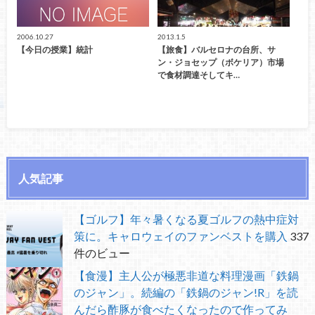
2006.10.27
2013.1.5
【今日の授業】統計
【旅食】バルセロナの台所、サ
ン・ジョセップ（ボケリア）市場
で食材調達そしてキ…
人気記事
【ゴルフ】年々暑くなる夏ゴルフの熱中症対
策に。キャロウェイのファンベストを購入
337
件のビュー
【食漫】主人公が極悪非道な料理漫画「鉄鍋
のジャン」。続編の「鉄鍋のジャン!R」を読
んだら酢豚が食べたくなったので作ってみ