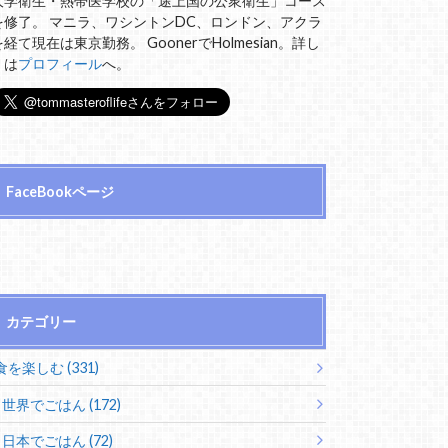
大学衛生・熱帯医学校の「途上国の公衆衛生」コース
を修了。 マニラ、ワシントンDC、ロンドン、アクラ
を経て現在は東京勤務。 GoonerでHolmesian。詳し
くは
プロフィール
へ。
FaceBookページ
カテゴリー
食を楽しむ (331)
世界でごはん (172)
日本でごはん (72)