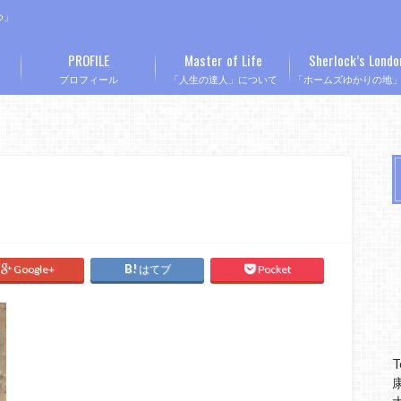
つ」
PROFILE
Master of Life
Sherlock’s Londo
プロフィール
「人生の達人」について
「ホームズゆかりの地
Google+
はてブ
Pocket
T