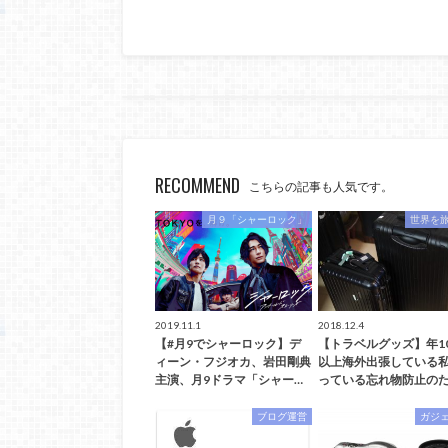
RECOMMEND
こちらの記事も人気です。
月９「シャーロック」
世界を
2019.11.1
2018.12.4
【#月9でシャーロック】デ
【トラベルグッズ】年1
ィーン・フジオカ、岩田剛典
以上海外出張している
主演、月9ドラマ「シャー…
っている忘れ物防止のた
ブログ運営
ガジ