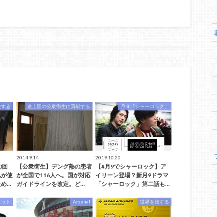
旅する
途上国の公衆衛生に貢献する
月９「シャーロック」
2014.9.14
2019.10.20
0回
【公衆衛生】デング熱の患者
【#月9でシャーロック】ア
私が使
が全国で116人へ。国が対応
イリーン登場？新月9ドラマ
め…
ガイドラインを改定。ど…
「シャーロック」第二話も…
ェット
Arsenal
世界を旅する