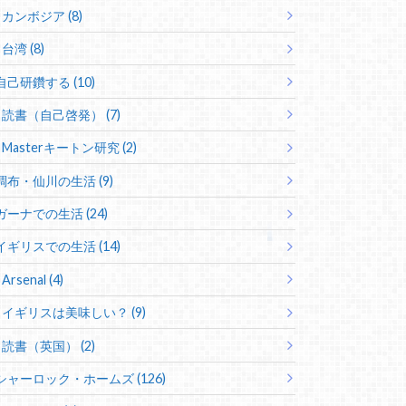
カンボジア (8)
台湾 (8)
自己研鑽する (10)
読書（自己啓発） (7)
Masterキートン研究 (2)
調布・仙川の生活 (9)
ガーナでの生活 (24)
イギリスでの生活 (14)
Arsenal (4)
イギリスは美味しい？ (9)
読書（英国） (2)
シャーロック・ホームズ (126)