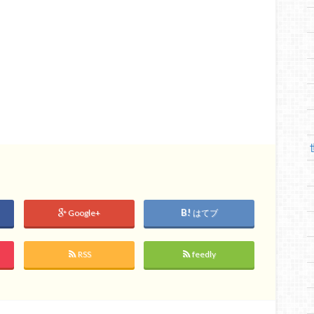
Google+
はてブ
RSS
feedly