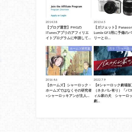
2014.3.8
2013.6.5
【ブログ運営】PHGの
【ガジェット】Panason
iTunesアプリのアフィリエ
Lumix GF3用に予備の
イトプログラムに申請して…
リーとロ…
ホームズ研究書
月９「シャーロ
2016.4.6
2022.7.9
【ホームズ】シャーロック・
【#シャーロック劇場版
ホームズではなくその研究者
（ネタバレ有り）「バ
=シャーロッキアンが主人…
ィル家の犬 シャーロ
劇…