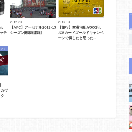
2012.9.4
2015.3.4
ic
【AFC】アーセナル2012-13
【旅行】空港宅配が500円、
バッテ
シーズン開幕戦観戦
JCBカードゴールドキャンペ
ーンで得したと思った…
ック」
】
スカヴ
ック