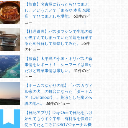
【旅食】名古屋に行ったらひつまぶ
し、ということで「まるや 本店 名駅
店」でひつまぶしを堪能。
60件のビ
ュー
【料理道具】パスタマシンで生地の端
が黒ずんでしまっていた問題を解消す
るため分解して掃除してみた。
55件
のビュー
【旅食】太平洋の小国・キリバスの食
事情をレポート！ シーフードは豊か
だけど野菜事情は厳しい。
41件のビ
ュー
【ホームズゆかりの地】「バスカヴィ
ル家の犬」の舞台になった「ダートム
ア（Dartmoor)」。荒涼とした魔犬伝
説の地へ。
38件のビュー
【日記アプリ】Day Oneで日記をつけ
始めてもうすぐ半年 有料版を快適に
使ってたところにiOS17ジャーナル機