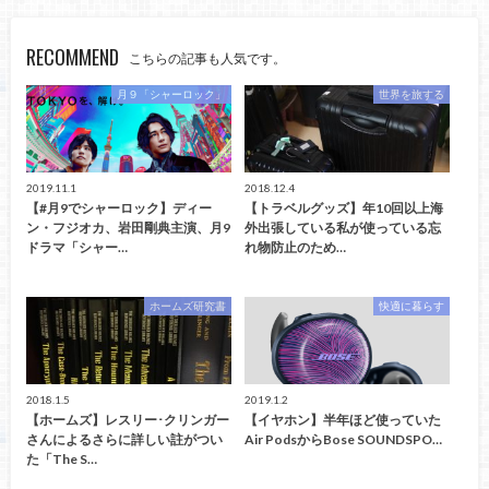
RECOMMEND
こちらの記事も人気です。
月９「シャーロック」
世界を旅する
2019.11.1
2018.12.4
【#月9でシャーロック】ディー
【トラベルグッズ】年10回以上海
ン・フジオカ、岩田剛典主演、月9
外出張している私が使っている忘
ドラマ「シャー…
れ物防止のため…
ホームズ研究書
快適に暮らす
2018.1.5
2019.1.2
【ホームズ】レスリー･クリンガー
【イヤホン】半年ほど使っていた
さんによるさらに詳しい註がつい
Air PodsからBose SOUNDSPO…
た「The S…