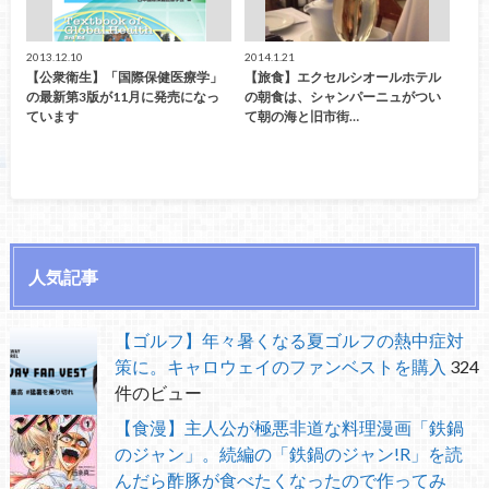
2013.12.10
2014.1.21
【公衆衛生】「国際保健医療学」
【旅食】エクセルシオールホテル
の最新第3版が11月に発売になっ
の朝食は、シャンパーニュがつい
ています
て朝の海と旧市街…
人気記事
【ゴルフ】年々暑くなる夏ゴルフの熱中症対
策に。キャロウェイのファンベストを購入
324
件のビュー
【食漫】主人公が極悪非道な料理漫画「鉄鍋
のジャン」。続編の「鉄鍋のジャン!R」を読
んだら酢豚が食べたくなったので作ってみ