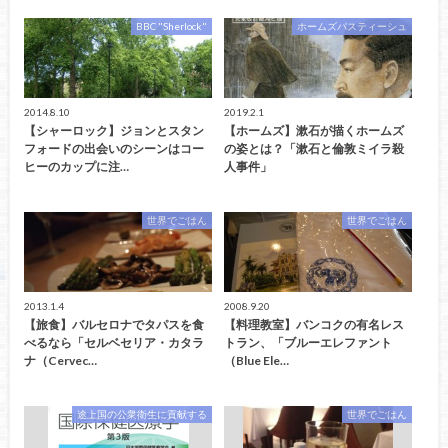
BBC "Sherlock"
ホームズパスティーシュ
2014.8.10
2019.2.1
【シャーロック】ジョンとスタン
【ホームズ】漱石が描くホームズ
フォードの出会いのシーンはコー
の姿とは？「漱石と倫敦ミイラ殺
ヒーのカップに注…
人事件」
世界でごはん
世界でごはん
2013.1.4
2008.9.20
【旅食】バルセロナでタパスを食
【料理教室】バンコクの有名レス
べるなら「セルベセリア・カタラ
トラン、「ブルーエレファント
ナ（Cervec…
（Blue Ele…
途上国の公衆衛生に貢献する
世界でごはん