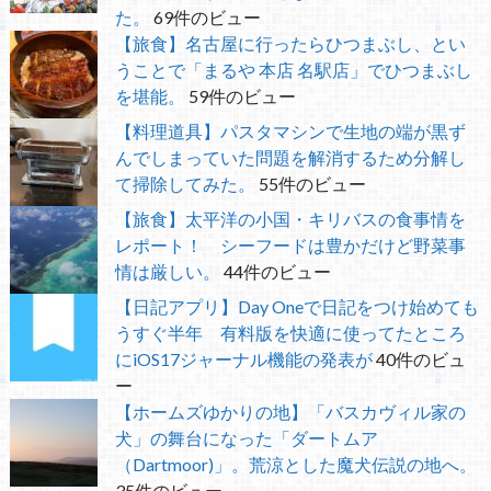
た。
69件のビュー
【旅食】名古屋に行ったらひつまぶし、とい
うことで「まるや 本店 名駅店」でひつまぶし
を堪能。
59件のビュー
【料理道具】パスタマシンで生地の端が黒ず
んでしまっていた問題を解消するため分解し
て掃除してみた。
55件のビュー
【旅食】太平洋の小国・キリバスの食事情を
レポート！ シーフードは豊かだけど野菜事
情は厳しい。
44件のビュー
【日記アプリ】Day Oneで日記をつけ始めても
うすぐ半年 有料版を快適に使ってたところ
にiOS17ジャーナル機能の発表が
40件のビュ
ー
【ホームズゆかりの地】「バスカヴィル家の
犬」の舞台になった「ダートムア
（Dartmoor)」。荒涼とした魔犬伝説の地へ。
35件のビュー