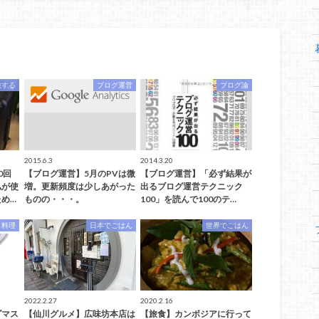
旅する
ブログ運営
ブログ論
2015.6.3
2014.3.20
0回
【ブログ運営】5月のPVは微
【ブログ運営】「必ず結果が
私が使
増。更新頻度は少しあがった
出るブログ運営テクニック
め…
ものの・・・。
100」を読んで100のテ…
料理
日本でごはん
世界でごはん
2022.2.27
2020.2.16
ダマス
【仙川グルメ】広味坊本店は
【旅食】カンボジアに行って