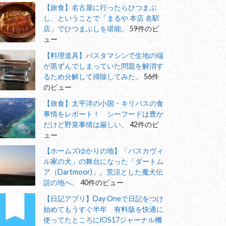
【旅食】名古屋に行ったらひつまぶ
し、ということで「まるや 本店 名駅
店」でひつまぶしを堪能。
59件のビ
ュー
【料理道具】パスタマシンで生地の端
が黒ずんでしまっていた問題を解消す
るため分解して掃除してみた。
56件
のビュー
【旅食】太平洋の小国・キリバスの食
事情をレポート！ シーフードは豊か
だけど野菜事情は厳しい。
42件のビ
ュー
【ホームズゆかりの地】「バスカヴィ
ル家の犬」の舞台になった「ダートム
ア（Dartmoor)」。荒涼とした魔犬伝
説の地へ。
40件のビュー
【日記アプリ】Day Oneで日記をつけ
始めてもうすぐ半年 有料版を快適に
使ってたところにiOS17ジャーナル機