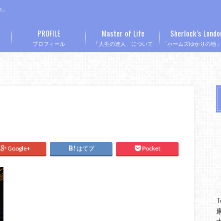
つ」
PROFILE
Master of Life
Sherlock’s Londo
プロフィール
「人生の達人」について
「ホームズゆかりの地
Google+
はてブ
Pocket
T