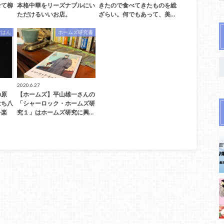
せて柳
本格中華をリーズナブルにい
きたので食べてきたものを総
ただけるいいお店。
ざらい。何でもあって、美…
ごはん
ホームズ研究書
2020.6.27
の原
【ホームズ】平山雄一さんの
はち八
「シャーロック・ホームズ研
を楽
究１」はホームズ研究に興…