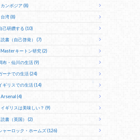
カンボジア (8)
台湾 (8)
自己研鑽する (10)
読書（自己啓発） (7)
Masterキートン研究 (2)
調布・仙川の生活 (9)
ガーナでの生活 (24)
イギリスでの生活 (14)
Arsenal (4)
イギリスは美味しい？ (9)
読書（英国） (2)
シャーロック・ホームズ (126)