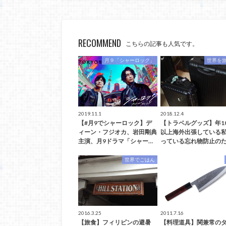
RECOMMEND
こちらの記事も人気です。
月９「シャーロック」
世界を
2019.11.1
2018.12.4
【#月9でシャーロック】デ
【トラベルグッズ】年1
ィーン・フジオカ、岩田剛典
以上海外出張している
主演、月9ドラマ「シャー…
っている忘れ物防止のた
世界でごはん
2016.3.25
2011.7.16
【旅食】フィリピンの避暑
【料理道具】関兼常の