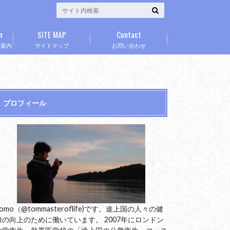
n
SITE MAP
Contact
」案内
サイトマップ
お問い合わせ
プロフィール
omo（@tommasteroflife)です。途上国の人々の健
康の向上のために働いています。 2007年にロンドン