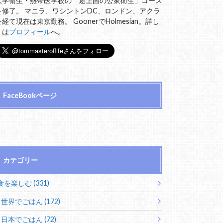
大学衛生・熱帯医学校の「途上国の公衆衛生」コース
を修了。 マニラ、ワシントンDC、ロンドン、アクラ
を経て現在は東京勤務。 GoonerでHolmesian。詳し
くは
プロフィール
へ。
FaceBookページ
カテゴリー
食を楽しむ (331)
世界でごはん (172)
日本でごはん (72)