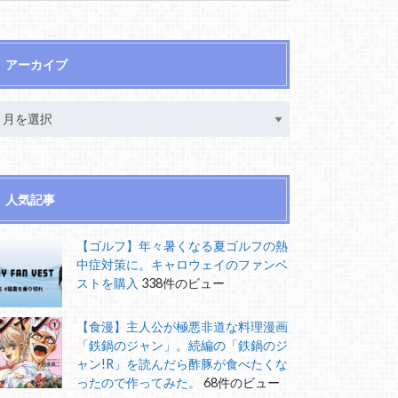
アーカイブ
人気記事
【ゴルフ】年々暑くなる夏ゴルフの熱
中症対策に。キャロウェイのファンベ
ストを購入
338件のビュー
【食漫】主人公が極悪非道な料理漫画
「鉄鍋のジャン」。続編の「鉄鍋のジ
ャン!R」を読んだら酢豚が食べたくな
ったので作ってみた。
68件のビュー