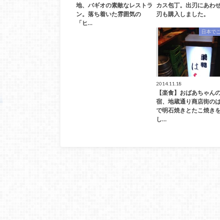
地、バギオの素敵なレストラ
カス包丁。出刃にあわ
ン。落ち着いた雰囲気の
刃も購入しました。
「ヒ…
日本で
2014.11.18
【楽食】おばあちゃん
宿、地蔵通り商店街の
で明石焼きとたこ焼き
し…