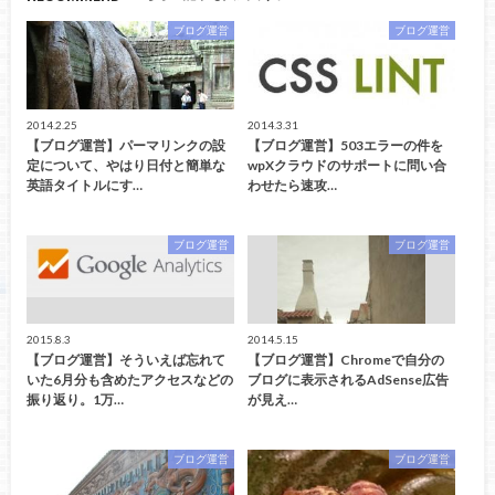
ブログ運営
ブログ運営
2014.2.25
2014.3.31
【ブログ運営】パーマリンクの設
【ブログ運営】503エラーの件を
定について、やはり日付と簡単な
wpXクラウドのサポートに問い合
英語タイトルにす…
わせたら速攻…
ブログ運営
ブログ運営
2015.8.3
2014.5.15
【ブログ運営】そういえば忘れて
【ブログ運営】Chromeで自分の
いた6月分も含めたアクセスなどの
ブログに表示されるAdSense広告
振り返り。1万…
が見え…
ブログ運営
ブログ運営