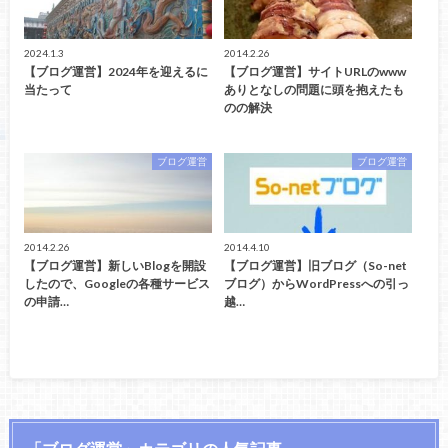
2024.1.3
2014.2.26
【ブログ運営】2024年を迎えるに
【ブログ運営】サイトURLのwww
当たって
ありとなしの問題に頭を抱えたも
のの解決
ブログ運営
ブログ運営
2014.2.26
2014.4.10
【ブログ運営】新しいBlogを開設
【ブログ運営】旧ブログ（So-net
したので、Googleの各種サービス
ブログ）からWordPressへの引っ
の申請…
越…