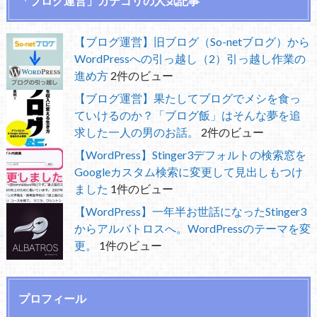
「ブログ運営」カテゴリの人気記事
【ブログ運営】旧ブログ（So-netブログ）から
WordPressへの引っ越し（2）引っ越し作業の
進め方
2件のビュー
【ブログ運営】果たしてブログでメシを食っ
ていけるのか？「ブログ飯」はそんな夢を追
求した一人の男のお話。
2件のビュー
【WordPress】Stinger3デフォルトの検索窓を
Googleカスタム検索に変更して見出しもつけ
ました
1件のビュー
【WordPress】一年半お世話になったStinger3
からアルバトロスへ。WordPressのテーマを変
更。
1件のビュー
プロフィール