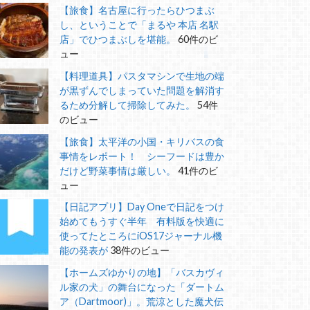
【旅食】名古屋に行ったらひつまぶ
し、ということで「まるや 本店 名駅
店」でひつまぶしを堪能。
60件のビ
ュー
【料理道具】パスタマシンで生地の端
が黒ずんでしまっていた問題を解消す
るため分解して掃除してみた。
54件
のビュー
【旅食】太平洋の小国・キリバスの食
事情をレポート！ シーフードは豊か
だけど野菜事情は厳しい。
41件のビ
ュー
【日記アプリ】Day Oneで日記をつけ
始めてもうすぐ半年 有料版を快適に
使ってたところにiOS17ジャーナル機
能の発表が
38件のビュー
【ホームズゆかりの地】「バスカヴィ
ル家の犬」の舞台になった「ダートム
ア（Dartmoor)」。荒涼とした魔犬伝