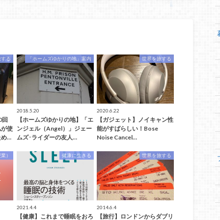
旅する
「ホームズゆかりの地」案内
世界を旅する
2018.5.20
2020.6.22
0回
【ホームズゆかりの地】「エ
【ガジェット】ノイキャン性
私が使
ンジェル（Angel）」ジェー
能がすばらしい！Bose
め…
ムズ･ライダーの友人…
Noise Cancel…
授業）
健康に生きる
世界を旅する
2021.4.4
2014.6.4
【健康】これまで睡眠をおろ
【旅行】ロンドンからダブリ