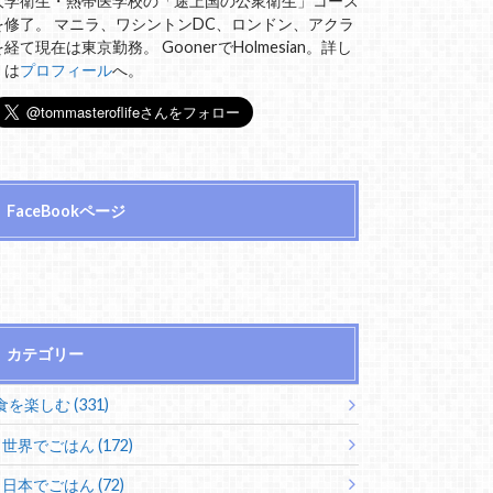
大学衛生・熱帯医学校の「途上国の公衆衛生」コース
を修了。 マニラ、ワシントンDC、ロンドン、アクラ
を経て現在は東京勤務。 GoonerでHolmesian。詳し
くは
プロフィール
へ。
FaceBookページ
カテゴリー
食を楽しむ (331)
世界でごはん (172)
日本でごはん (72)