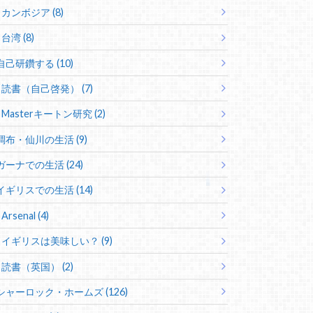
カンボジア (8)
台湾 (8)
自己研鑽する (10)
読書（自己啓発） (7)
Masterキートン研究 (2)
調布・仙川の生活 (9)
ガーナでの生活 (24)
イギリスでの生活 (14)
Arsenal (4)
イギリスは美味しい？ (9)
読書（英国） (2)
シャーロック・ホームズ (126)