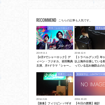
RECOMMEND
こちらの記事も人気です。
月９「シャーロック」
世界を
2019.11.1
2018.12.4
【#月9でシャーロック】デ
【トラベルグッズ】年1
ィーン・フジオカ、岩田剛典
以上海外出張している
主演、月9ドラマ「シャー…
っている忘れ物防止のた
世界でごはん
英国留学記（LSHTMでの
2016.3.26
2006.10.20
【旅食】フィリピン･バギオ
【今日の授業】統計