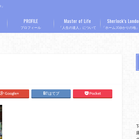
つ」
PROFILE
Master of Life
Sherlock’s Londo
プロフィール
「人生の達人」について
「ホームズゆかりの地
Google+
はてブ
Pocket
T