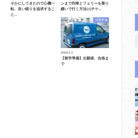
そかにしてきたので心機一
ンまで列車とフェリーを乗り
転、良い眠りを追求するこ
継いで行く方法(1)チケ…
と…
留学準備
2006.6.5
【留学準備】出願後、合格ま
で