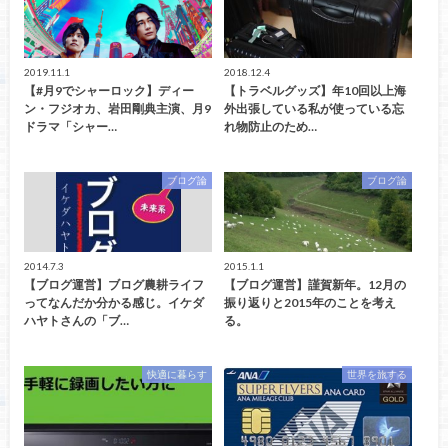
2019.11.1
2018.12.4
【#月9でシャーロック】ディー
【トラベルグッズ】年10回以上海
ン・フジオカ、岩田剛典主演、月9
外出張している私が使っている忘
ドラマ「シャー…
れ物防止のため…
ブログ論
ブログ論
2014.7.3
2015.1.1
【ブログ運営】ブログ農耕ライフ
【ブログ運営】謹賀新年。12月の
ってなんだか分かる感じ。イケダ
振り返りと2015年のことを考え
ハヤトさんの「ブ…
る。
快適に暮らす
世界を旅する