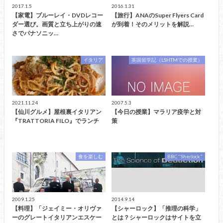
2017.1.5
2016.1.31
【家電】ブルーレイ・DVDレコー
【旅行】ANAのSuper Flyers Card
ダー選び。画質と立ち上がりの速
が到着！そのメリットを解説…
さでパナソニッ…
イタリア
英国留学記（LSHTMでの授業）
2021.11.24
2007.5.3
【仙川グルメ】屋根裏イタリアン
【今日の授業】マラリア疫学と対
『TRATTORIA FILO』でランチ
策
食を楽しむ
BBC "Sherlock"
2009.1.25
2014.9.14
【料理】「ジェイミー・オリヴァ
【シャーロック】「推理の科学」
ーのグレートイタリアンエスケー
とは？シャーロックはサイトを立