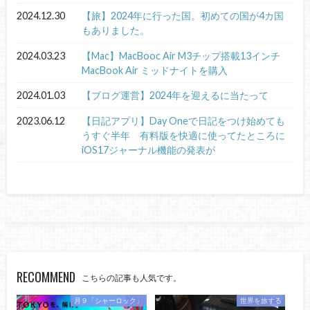
2024.12.30
【旅】2024年に行った国。初めての国が4カ国
もありました。
2024.03.23
【Mac】MacBooc Air M3チップ搭載13インチ
MacBook Air ミッドナイトを購入
2024.01.03
【ブログ運営】2024年を迎えるに当たって
2023.06.12
【日記アプリ】Day Oneで日記をつけ始めても
うすぐ半年 有料版を快適に使ってたところに
iOS17ジャーナル機能の発表が
RECOMMEND
こちらの記事も人気です。
月９「シャーロック」
世界を旅する