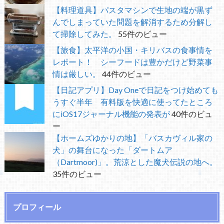
【料理道具】パスタマシンで生地の端が黒ず
んでしまっていた問題を解消するため分解し
て掃除してみた。
55件のビュー
【旅食】太平洋の小国・キリバスの食事情を
レポート！ シーフードは豊かだけど野菜事
情は厳しい。
44件のビュー
【日記アプリ】Day Oneで日記をつけ始めても
うすぐ半年 有料版を快適に使ってたところ
にiOS17ジャーナル機能の発表が
40件のビュ
ー
【ホームズゆかりの地】「バスカヴィル家の
犬」の舞台になった「ダートムア
（Dartmoor)」。荒涼とした魔犬伝説の地へ。
35件のビュー
プロフィール