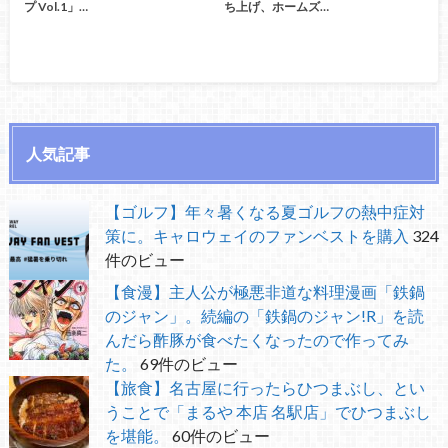
プ Vol.1」…
ち上げ、ホームズ…
人気記事
【ゴルフ】年々暑くなる夏ゴルフの熱中症対
策に。キャロウェイのファンベストを購入
324
件のビュー
【食漫】主人公が極悪非道な料理漫画「鉄鍋
のジャン」。続編の「鉄鍋のジャン!R」を読
んだら酢豚が食べたくなったので作ってみ
た。
69件のビュー
【旅食】名古屋に行ったらひつまぶし、とい
うことで「まるや 本店 名駅店」でひつまぶし
を堪能。
60件のビュー