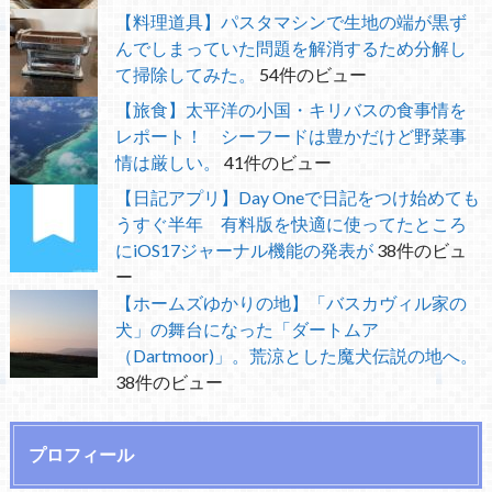
【料理道具】パスタマシンで生地の端が黒ず
んでしまっていた問題を解消するため分解し
て掃除してみた。
54件のビュー
【旅食】太平洋の小国・キリバスの食事情を
レポート！ シーフードは豊かだけど野菜事
情は厳しい。
41件のビュー
【日記アプリ】Day Oneで日記をつけ始めても
うすぐ半年 有料版を快適に使ってたところ
にiOS17ジャーナル機能の発表が
38件のビュ
ー
【ホームズゆかりの地】「バスカヴィル家の
犬」の舞台になった「ダートムア
（Dartmoor)」。荒涼とした魔犬伝説の地へ。
38件のビュー
プロフィール