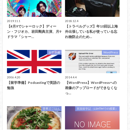
2019.11.1
2018.12.4
【#月9でシャーロック】ディー
【トラベルグッズ】年10回以上海
ン・フジオカ、岩田剛典主演、月9
外出張している私が使っている忘
ドラマ「シャー…
れ物防止のため…
留学準備
WordPress
2006.4.20
2014.4.4
【留学準備】Podcastingで英語の
【WordPress】WordPressへの
勉強
画像のアップロードができなくな
っ…
世界でごはん
英国留学記（LSHTMでの授業）