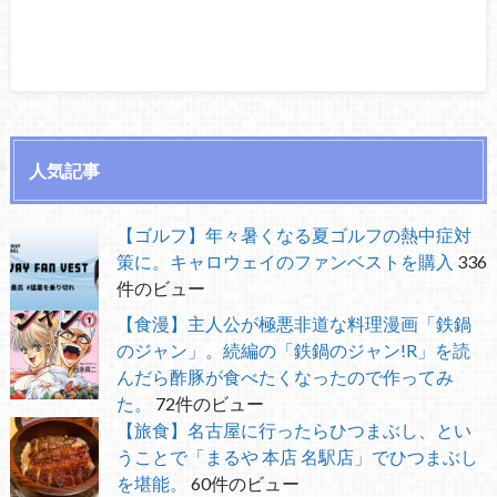
人気記事
【ゴルフ】年々暑くなる夏ゴルフの熱中症対
策に。キャロウェイのファンベストを購入
336
件のビュー
【食漫】主人公が極悪非道な料理漫画「鉄鍋
のジャン」。続編の「鉄鍋のジャン!R」を読
んだら酢豚が食べたくなったので作ってみ
た。
72件のビュー
【旅食】名古屋に行ったらひつまぶし、とい
うことで「まるや 本店 名駅店」でひつまぶし
を堪能。
60件のビュー