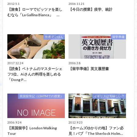
2012.5.1
2006.11.21
【旅食】ローマでピッツァを楽し
【今日の授業】疫学、統計
むなら「La Gallina Bianca」 …
世界でごはん
留学準備
2017.12.24
2006.3.8
【読食】ベトナムのマスターシェ
【留学準備】英文履歴書
フ5位、Aiさんの料理を楽しめる
「Dong P…
英国留学記（LSHTMでの授業）
イギリスは美味しい？
2006.9.24
2012.9.23
【英国留学】London Walking
【ホームズゆかりの地】ファン必
Tour
見！パブ 「The Sherlock Holm…