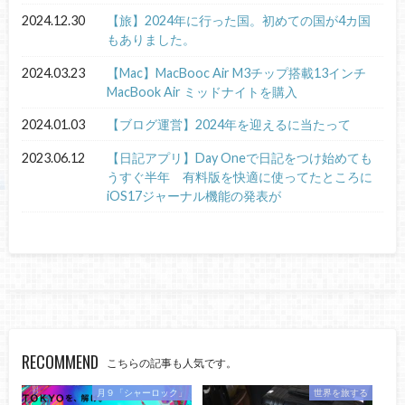
2024.12.30
【旅】2024年に行った国。初めての国が4カ国
もありました。
2024.03.23
【Mac】MacBooc Air M3チップ搭載13インチ
MacBook Air ミッドナイトを購入
2024.01.03
【ブログ運営】2024年を迎えるに当たって
2023.06.12
【日記アプリ】Day Oneで日記をつけ始めても
うすぐ半年 有料版を快適に使ってたところに
iOS17ジャーナル機能の発表が
RECOMMEND
こちらの記事も人気です。
月９「シャーロック」
世界を旅する