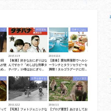
ェット
料理漫画
日本でごはん
2015.11.9
2014.12.6
0回
【食漫】好きなおにぎりはな
【楽食】愛知県蒲郡でヘルシ
私が使
んですか？「めしばな刑事タ
ーランチとタラソセラピーを
め…
チバナ」19巻はおにぎり…
満喫！タルゴラグーナに行…
ごはん
世界を旅する
ブログ運営
2011.12.2
2016.1.1
行って
【写真】フォトジェニックな
【ブログ運営】あけましてお