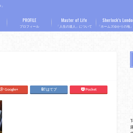
つ」
PROFILE
Master of Life
Sherlock’s Londo
プロフィール
「人生の達人」について
「ホームズゆかりの地
Google+
はてブ
Pocket
T