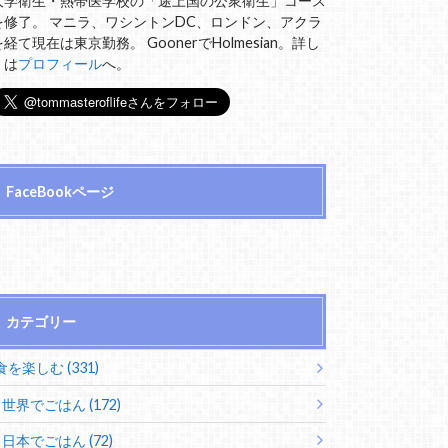
大学衛生・熱帯医学校の「途上国の公衆衛生」コース
を修了。 マニラ、ワシントンDC、ロンドン、アクラ
を経て現在は東京勤務。 GoonerでHolmesian。詳し
くは
プロフィール
へ。
FaceBookページ
カテゴリー
食を楽しむ (331)
世界でごはん (172)
日本でごはん (72)