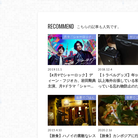
RECOMMEND
こちらの記事も人気です。
月９「シャーロック」
ガジ
2019.11.1
2018.12.4
【#月9でシャーロック】デ
【トラベルグッズ】年1
ィーン・フジオカ、岩田剛典
以上海外出張している
主演、月9ドラマ「シャー…
っている忘れ物防止のた
世界でごはん
世界で
2015.4.10
2020.2.16
【旅食】ハノイの素敵なレス
【旅食】カンボジアに