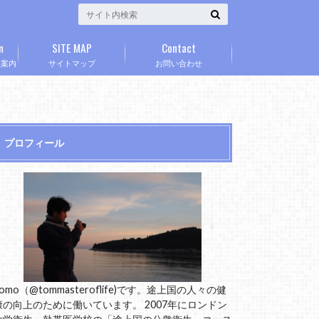
n
SITE MAP
Contact
」案内
サイトマップ
お問い合わせ
プロフィール
omo（@tommasteroflife)です。途上国の人々の健
康の向上のために働いています。 2007年にロンドン