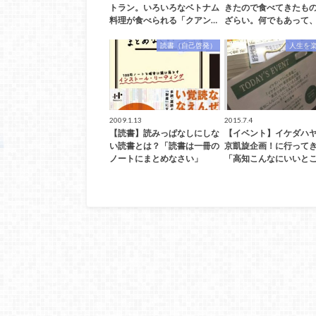
トラン。いろいろなベトナム
きたので食べてきたも
料理が食べられる「クアン…
ざらい。何でもあって、
読書（自己啓発）
人生を
2009.1.13
2015.7.4
【読書】読みっぱなしにしな
【イベント】イケダハ
い読書とは？「読書は一冊の
京凱旋企画！に行って
ノートにまとめなさい」
「高知こんなにいいとこ