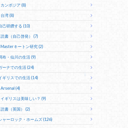
カンボジア (8)
台湾 (8)
自己研鑽する (10)
読書（自己啓発） (7)
Masterキートン研究 (2)
調布・仙川の生活 (9)
ガーナでの生活 (24)
イギリスでの生活 (14)
Arsenal (4)
イギリスは美味しい？ (9)
読書（英国） (2)
シャーロック・ホームズ (126)