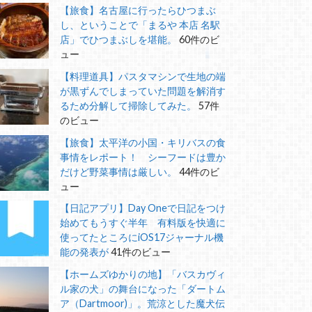
【旅食】名古屋に行ったらひつまぶ
し、ということで「まるや 本店 名駅
店」でひつまぶしを堪能。
60件のビ
ュー
【料理道具】パスタマシンで生地の端
が黒ずんでしまっていた問題を解消す
るため分解して掃除してみた。
57件
のビュー
【旅食】太平洋の小国・キリバスの食
事情をレポート！ シーフードは豊か
だけど野菜事情は厳しい。
44件のビ
ュー
【日記アプリ】Day Oneで日記をつけ
始めてもうすぐ半年 有料版を快適に
使ってたところにiOS17ジャーナル機
能の発表が
41件のビュー
【ホームズゆかりの地】「バスカヴィ
ル家の犬」の舞台になった「ダートム
ア（Dartmoor)」。荒涼とした魔犬伝