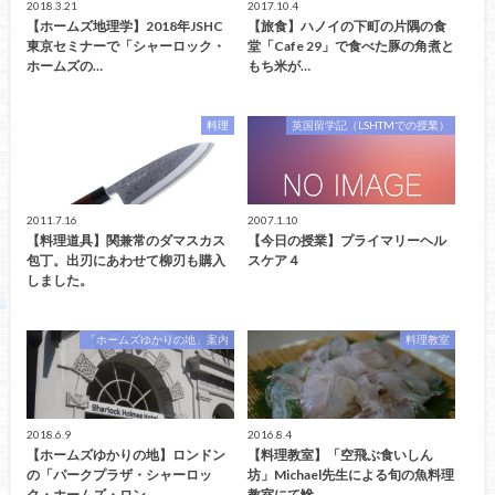
2018.3.21
2017.10.4
【ホームズ地理学】2018年JSHC
【旅食】ハノイの下町の片隅の食
東京セミナーで「シャーロック・
堂「Cafe 29」で食べた豚の角煮と
ホームズの…
もち米が…
料理
英国留学記（LSHTMでの授業）
2011.7.16
2007.1.10
【料理道具】関兼常のダマスカス
【今日の授業】プライマリーヘル
包丁。出刃にあわせて柳刃も購入
スケア４
しました。
「ホームズゆかりの地」案内
料理教室
2018.6.9
2016.8.4
【ホームズゆかりの地】ロンドン
【料理教室】「空飛ぶ食いしん
の「パークプラザ・シャーロッ
坊」Michael先生による旬の魚料理
ク・ホームズ・ロン…
教室にて鰺…