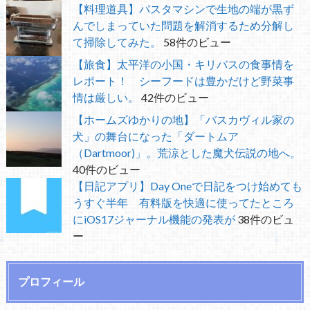
【料理道具】パスタマシンで生地の端が黒ず
んでしまっていた問題を解消するため分解し
て掃除してみた。
58件のビュー
【旅食】太平洋の小国・キリバスの食事情を
レポート！ シーフードは豊かだけど野菜事
情は厳しい。
42件のビュー
【ホームズゆかりの地】「バスカヴィル家の
犬」の舞台になった「ダートムア
（Dartmoor)」。荒涼とした魔犬伝説の地へ。
40件のビュー
【日記アプリ】Day Oneで日記をつけ始めても
うすぐ半年 有料版を快適に使ってたところ
にiOS17ジャーナル機能の発表が
38件のビュ
ー
プロフィール