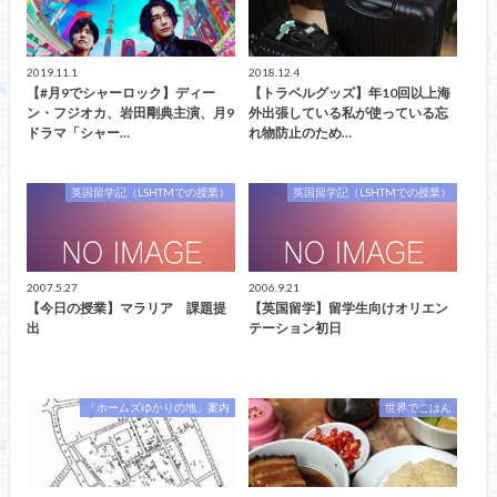
2019.11.1
2018.12.4
【#月9でシャーロック】ディー
【トラベルグッズ】年10回以上海
ン・フジオカ、岩田剛典主演、月9
外出張している私が使っている忘
ドラマ「シャー…
れ物防止のため…
英国留学記（LSHTMでの授業）
英国留学記（LSHTMでの授業）
2007.5.27
2006.9.21
【今日の授業】マラリア 課題提
【英国留学】留学生向けオリエン
出
テーション初日
「ホームズゆかりの地」案内
世界でごはん