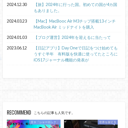
2024.12.30
【旅】2024年に行った国。初めての国が4カ国
もありました。
2024.03.23
【Mac】MacBooc Air M3チップ搭載13インチ
MacBook Air ミッドナイトを購入
2024.01.03
【ブログ運営】2024年を迎えるに当たって
2023.06.12
【日記アプリ】Day Oneで日記をつけ始めても
うすぐ半年 有料版を快適に使ってたところに
iOS17ジャーナル機能の発表が
RECOMMEND
こちらの記事も人気です。
月９「シャーロック」
世界を旅する