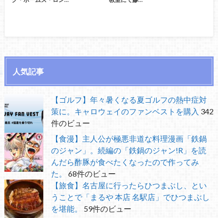
人気記事
【ゴルフ】年々暑くなる夏ゴルフの熱中症対
策に。キャロウェイのファンベストを購入
342
件のビュー
【食漫】主人公が極悪非道な料理漫画「鉄鍋
のジャン」。続編の「鉄鍋のジャン!R」を読
んだら酢豚が食べたくなったので作ってみ
た。
68件のビュー
【旅食】名古屋に行ったらひつまぶし、とい
うことで「まるや 本店 名駅店」でひつまぶし
を堪能。
59件のビュー