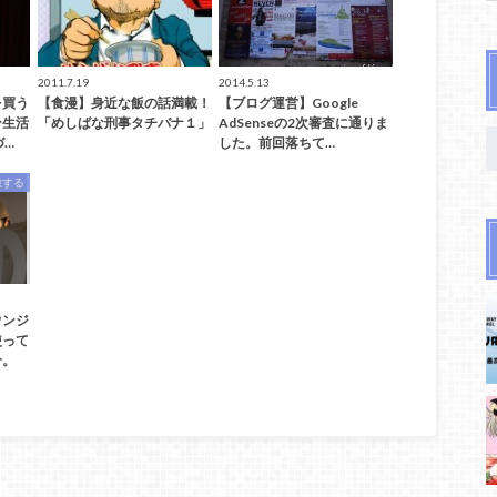
2011.7.19
2014.5.13
を買う
【食漫】身近な飯の話満載！
【ブログ運営】Google
ン生活
「めしばな刑事タチバナ１」
AdSenseの2次審査に通りま
づ…
した。前回落ちて…
旅する
ウンジ
使って
介。