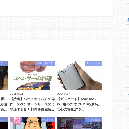
旅する
読書（料理）
ガジェット
2016.8.22
2014.7.27
0回
【読食】ハードボイルドの傑
【ガジェット】MacBook
私が使
作、スペンサーシリーズのに
Pro用の外付けHDDを新調。
め…
登場する食と料理を徹底解…
安心の容量2TB…
英国）
料理漫画
ブログ運営