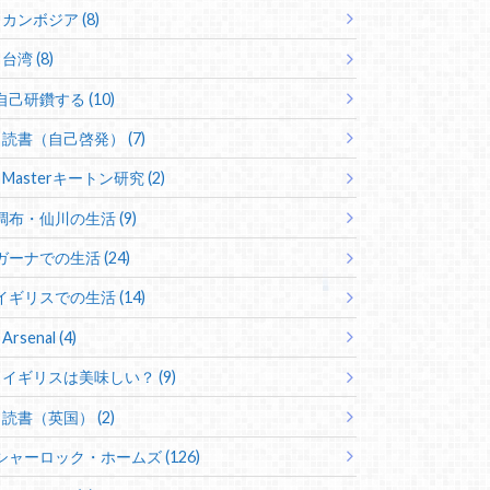
カンボジア (8)
台湾 (8)
自己研鑽する (10)
読書（自己啓発） (7)
Masterキートン研究 (2)
調布・仙川の生活 (9)
ガーナでの生活 (24)
イギリスでの生活 (14)
Arsenal (4)
イギリスは美味しい？ (9)
読書（英国） (2)
シャーロック・ホームズ (126)