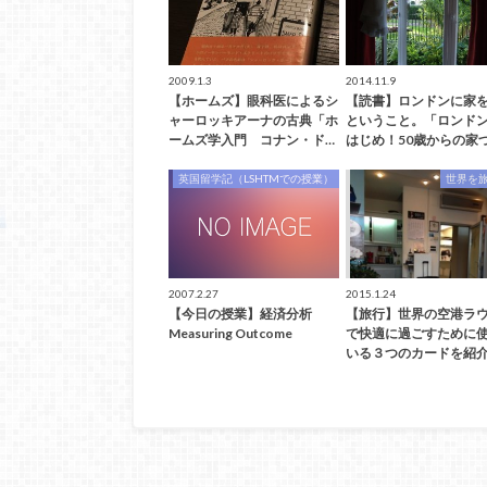
2009.1.3
2014.11.9
【ホームズ】眼科医によるシ
【読書】ロンドンに家
ャーロッキアーナの古典「ホ
ということ。「ロンド
ームズ学入門 コナン・ド…
はじめ！50歳からの家
英国留学記（LSHTMでの授業）
世界を
2007.2.27
2015.1.24
【今日の授業】経済分析
【旅行】世界の空港ラ
Measuring Outcome
で快適に過ごすために
いる３つのカードを紹