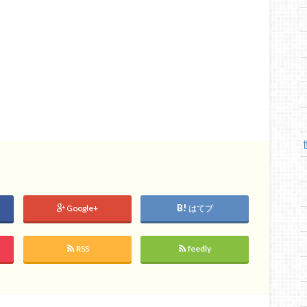
Google+
はてブ
RSS
feedly