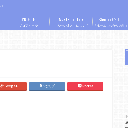
つ」
PROFILE
Master of Life
Sherlock’s Londo
プロフィール
「人生の達人」について
「ホームズゆかりの地
Google+
はてブ
Pocket
T