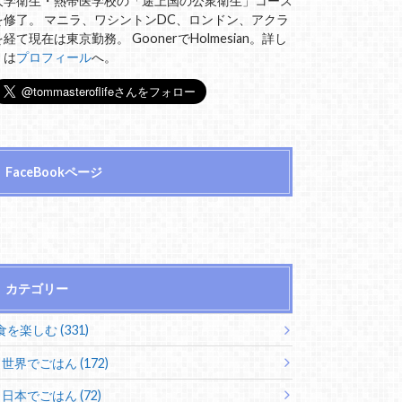
大学衛生・熱帯医学校の「途上国の公衆衛生」コース
を修了。 マニラ、ワシントンDC、ロンドン、アクラ
を経て現在は東京勤務。 GoonerでHolmesian。詳し
くは
プロフィール
へ。
FaceBookページ
カテゴリー
食を楽しむ (331)
世界でごはん (172)
日本でごはん (72)