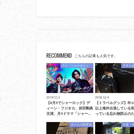
RECOMMEND
こちらの記事も人気です。
月９「シャーロック」
世界を
2019.11.1
2018.12.4
【#月9でシャーロック】デ
【トラベルグッズ】年1
ィーン・フジオカ、岩田剛典
以上海外出張している
主演、月9ドラマ「シャー…
っている忘れ物防止のた
ホームズ研究書
読書（