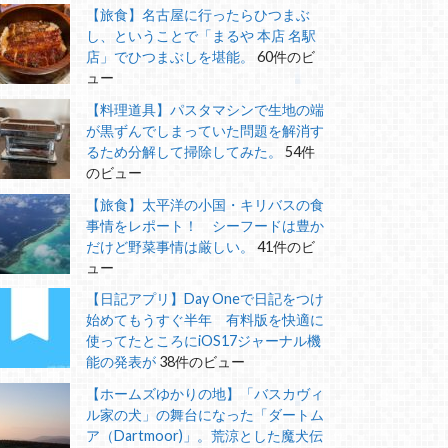
【旅食】名古屋に行ったらひつまぶ
し、ということで「まるや 本店 名駅
店」でひつまぶしを堪能。
60件のビ
ュー
【料理道具】パスタマシンで生地の端
が黒ずんでしまっていた問題を解消す
るため分解して掃除してみた。
54件
のビュー
【旅食】太平洋の小国・キリバスの食
事情をレポート！ シーフードは豊か
だけど野菜事情は厳しい。
41件のビ
ュー
【日記アプリ】Day Oneで日記をつけ
始めてもうすぐ半年 有料版を快適に
使ってたところにiOS17ジャーナル機
能の発表が
38件のビュー
【ホームズゆかりの地】「バスカヴィ
ル家の犬」の舞台になった「ダートム
ア（Dartmoor)」。荒涼とした魔犬伝