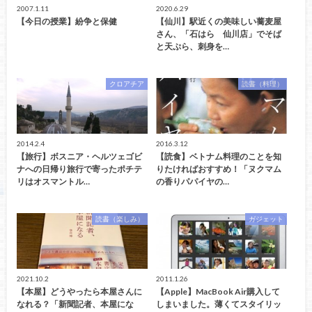
2007.1.11
2020.6.29
【今日の授業】紛争と保健
【仙川】駅近くの美味しい蕎麦屋
さん、「石はら 仙川店」でそば
と天ぷら、刺身を…
クロアチア
読書（料理）
2014.2.4
2016.3.12
【旅行】ボスニア・ヘルツェゴビ
【読食】ベトナム料理のことを知
ナへの日帰り旅行で寄ったポチテ
りたければおすすめ！「ヌクマム
リはオスマントル…
の香りパパイヤの…
読書（楽しみ）
ガジェット
2021.10.2
2011.1.26
【本屋】どうやったら本屋さんに
【Apple】MacBook Air購入して
なれる？「新聞記者、本屋にな
しまいました。薄くてスタイリッ