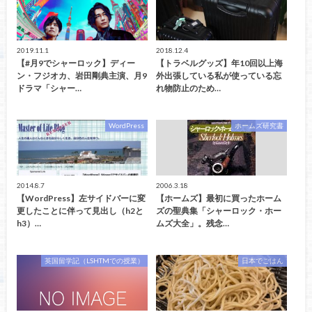
2019.11.1
2018.12.4
【#月9でシャーロック】ディー
【トラベルグッズ】年10回以上海
ン・フジオカ、岩田剛典主演、月9
外出張している私が使っている忘
ドラマ「シャー…
れ物防止のため…
WordPress
ホームズ研究書
2014.8.7
2006.3.18
【WordPress】左サイドバーに変
【ホームズ】最初に買ったホーム
更したことに伴って見出し（h2と
ズの聖典集「シャーロック・ホー
h3）…
ムズ大全」。残念…
英国留学記（LSHTMでの授業）
日本でごはん