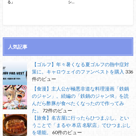
る」
シ…
人気記事
【ゴルフ】年々暑くなる夏ゴルフの熱中症対
策に。キャロウェイのファンベストを購入
336
件のビュー
【食漫】主人公が極悪非道な料理漫画「鉄鍋
のジャン」。続編の「鉄鍋のジャン!R」を読
んだら酢豚が食べたくなったので作ってみ
た。
72件のビュー
【旅食】名古屋に行ったらひつまぶし、とい
うことで「まるや 本店 名駅店」でひつまぶし
を堪能。
60件のビュー