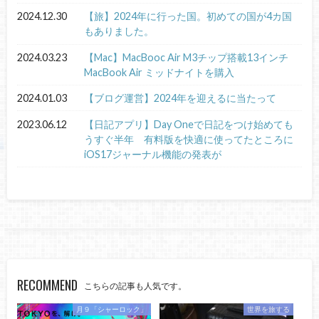
2024.12.30
【旅】2024年に行った国。初めての国が4カ国
もありました。
2024.03.23
【Mac】MacBooc Air M3チップ搭載13インチ
MacBook Air ミッドナイトを購入
2024.01.03
【ブログ運営】2024年を迎えるに当たって
2023.06.12
【日記アプリ】Day Oneで日記をつけ始めても
うすぐ半年 有料版を快適に使ってたところに
iOS17ジャーナル機能の発表が
RECOMMEND
こちらの記事も人気です。
月９「シャーロック」
世界を旅する