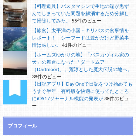
【料理道具】パスタマシンで生地の端が黒ず
んでしまっていた問題を解消するため分解し
て掃除してみた。
55件のビュー
【旅食】太平洋の小国・キリバスの食事情を
レポート！ シーフードは豊かだけど野菜事
情は厳しい。
41件のビュー
【ホームズゆかりの地】「バスカヴィル家の
犬」の舞台になった「ダートムア
（Dartmoor)」。荒涼とした魔犬伝説の地へ。
38件のビュー
【日記アプリ】Day Oneで日記をつけ始めても
うすぐ半年 有料版を快適に使ってたところ
にiOS17ジャーナル機能の発表が
38件のビュ
ー
プロフィール