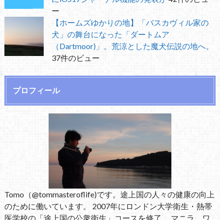
ー
【ホームズゆかりの地】「バスカヴィル家の
犬」の舞台になった「ダートムア
（Dartmoor)」。荒涼とした魔犬伝説の地へ。
37件のビュー
プロフィール
Tomo（@tommasteroflife)です。途上国の人々の健康の向上
のために働いています。 2007年にロンドン大学衛生・熱帯
医学校の「途上国の公衆衛生」コースを修了。 マニラ、ワ