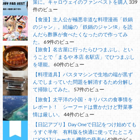
策に。キャロウェイのファンベストを購入
339
件のビュー
【食漫】主人公が極悪非道な料理漫画「鉄鍋
のジャン」。続編の「鉄鍋のジャン!R」を読
んだら酢豚が食べたくなったので作ってみ
た。
69件のビュー
【旅食】名古屋に行ったらひつまぶし、とい
うことで「まるや 本店 名駅店」でひつまぶし
を堪能。
60件のビュー
【料理道具】パスタマシンで生地の端が黒ず
んでしまっていた問題を解消するため分解し
て掃除してみた。
57件のビュー
【旅食】太平洋の小国・キリバスの食事情を
レポート！ シーフードは豊かだけど野菜事
情は厳しい。
44件のビュー
【日記アプリ】Day Oneで日記をつけ始めても
うすぐ半年 有料版を快適に使ってたところ
にiOS17ジャーナル機能の発表が
42件のビュ