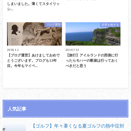
しまいました。薄くてスタイリッ
シ…
ブログ運営
世界を旅する
2018.1.1
2014.7.13
【ブログ運営】あけましておめで
【旅行】アイルランドの西側に行
とうございます。ブログも13年
ったらモハーの断崖は行っておく
目。今年もマイペ…
べきだと思う
人気記事
【ゴルフ】年々暑くなる夏ゴルフの熱中症対