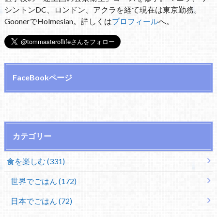
シントンDC、ロンドン、アクラを経て現在は東京勤務。
GoonerでHolmesian。詳しくは
プロフィール
へ。
FaceBookページ
カテゴリー
食を楽しむ (331)
世界でごはん (172)
日本でごはん (72)