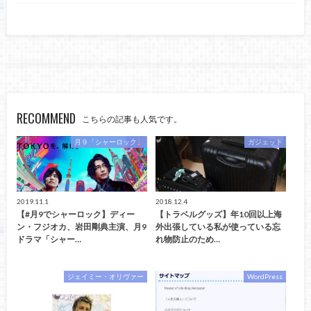
RECOMMEND
こちらの記事も人気です。
月９「シャーロック」
ガジェット
2019.11.1
2018.12.4
【#月9でシャーロック】ディー
【トラベルグッズ】年10回以上海
ン・フジオカ、岩田剛典主演、月9
外出張している私が使っている忘
ドラマ「シャー…
れ物防止のため…
ジェイミー・オリヴァー
WordPress