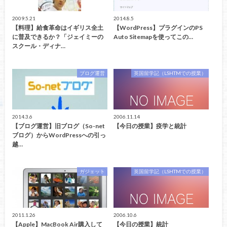
2009.5.21
2014.8.5
【料理】給食革命はイギリス全土
【WordPress】プラグインのPS
に普及できるか？「ジェイミーの
Auto Sitemapを使ってこの…
スクール・ディナ…
ブログ運営
英国留学記（LSHTMでの授業）
2014.3.6
2006.11.14
【ブログ運営】旧ブログ（So-net
【今日の授業】疫学と統計
ブログ）からWordPressへの引っ
越…
ガジェット
英国留学記（LSHTMでの授業）
2011.1.26
2006.10.6
【Apple】MacBook Air購入して
【今日の授業】統計