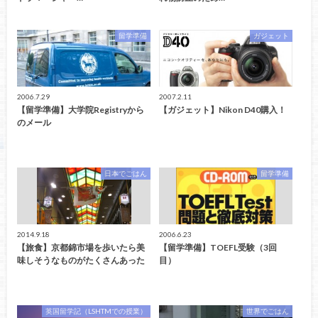
留学準備
ガジェット
2006.7.29
2007.2.11
【留学準備】大学院Registryから
【ガジェット】Nikon D40購入！
のメール
日本でごはん
留学準備
2014.9.18
2006.6.23
【旅食】京都錦市場を歩いたら美
【留学準備】TOEFL受験（3回
味しそうなものがたくさんあった
目）
英国留学記（LSHTMでの授業）
世界でごはん