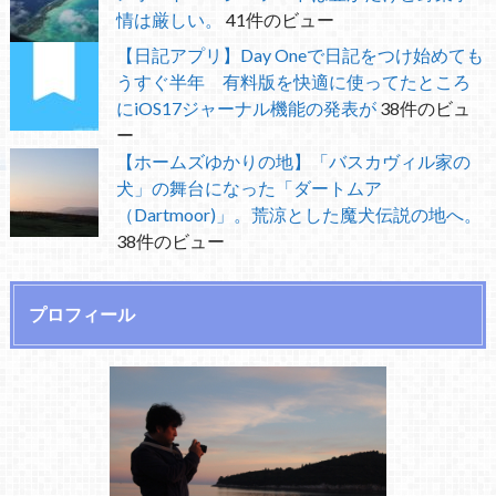
情は厳しい。
41件のビュー
【日記アプリ】Day Oneで日記をつけ始めても
うすぐ半年 有料版を快適に使ってたところ
にiOS17ジャーナル機能の発表が
38件のビュ
ー
【ホームズゆかりの地】「バスカヴィル家の
犬」の舞台になった「ダートムア
（Dartmoor)」。荒涼とした魔犬伝説の地へ。
38件のビュー
プロフィール