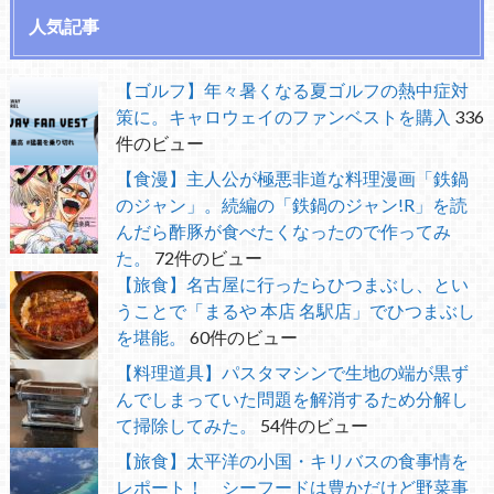
人気記事
【ゴルフ】年々暑くなる夏ゴルフの熱中症対
策に。キャロウェイのファンベストを購入
336
件のビュー
【食漫】主人公が極悪非道な料理漫画「鉄鍋
のジャン」。続編の「鉄鍋のジャン!R」を読
んだら酢豚が食べたくなったので作ってみ
た。
72件のビュー
【旅食】名古屋に行ったらひつまぶし、とい
うことで「まるや 本店 名駅店」でひつまぶし
を堪能。
60件のビュー
【料理道具】パスタマシンで生地の端が黒ず
んでしまっていた問題を解消するため分解し
て掃除してみた。
54件のビュー
【旅食】太平洋の小国・キリバスの食事情を
レポート！ シーフードは豊かだけど野菜事