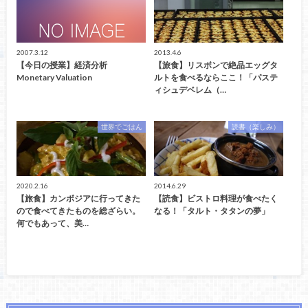
2007.3.12
2013.4.6
【今日の授業】経済分析
【旅食】リスボンで絶品エッグタ
Monetary Valuation
ルトを食べるならここ！「パステ
ィシュデベレム（…
世界でごはん
読書（楽しみ）
2020.2.16
2014.6.29
【旅食】カンボジアに行ってきた
【読食】ビストロ料理が食べたく
ので食べてきたものを総ざらい。
なる！「タルト・タタンの夢」
何でもあって、美…