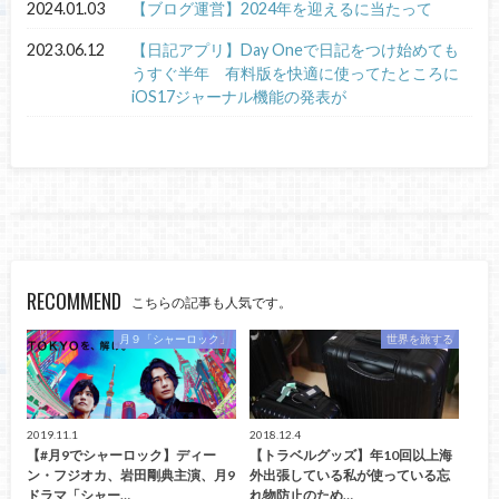
2024.01.03
【ブログ運営】2024年を迎えるに当たって
2023.06.12
【日記アプリ】Day Oneで日記をつけ始めても
うすぐ半年 有料版を快適に使ってたところに
iOS17ジャーナル機能の発表が
RECOMMEND
こちらの記事も人気です。
月９「シャーロック」
世界を旅する
2019.11.1
2018.12.4
【#月9でシャーロック】ディー
【トラベルグッズ】年10回以上海
ン・フジオカ、岩田剛典主演、月9
外出張している私が使っている忘
ドラマ「シャー…
れ物防止のため…