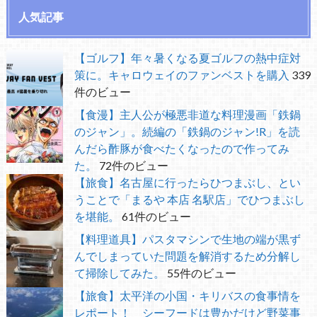
人気記事
【ゴルフ】年々暑くなる夏ゴルフの熱中症対
策に。キャロウェイのファンベストを購入
339
件のビュー
【食漫】主人公が極悪非道な料理漫画「鉄鍋
のジャン」。続編の「鉄鍋のジャン!R」を読
んだら酢豚が食べたくなったので作ってみ
た。
72件のビュー
【旅食】名古屋に行ったらひつまぶし、とい
うことで「まるや 本店 名駅店」でひつまぶし
を堪能。
61件のビュー
【料理道具】パスタマシンで生地の端が黒ず
んでしまっていた問題を解消するため分解し
て掃除してみた。
55件のビュー
【旅食】太平洋の小国・キリバスの食事情を
レポート！ シーフードは豊かだけど野菜事