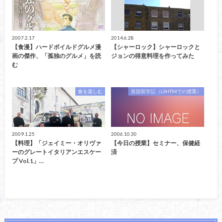
2007.2.17
2014.6.28
【食漫】ハードボイルドグルメ漫
【シャーロック】シャーロックと
画の傑作、「孤独のグルメ」を読
ジョンの得意料理を作ってみた
む
食を楽しむ
英国留学記（LSHTMでの授業）
2009.1.25
2006.10.30
【料理】「ジェイミー・オリヴァ
【今日の授業】セミナー、保健経
ーのグレートイタリアンエスケー
済
プ Vol.1」…