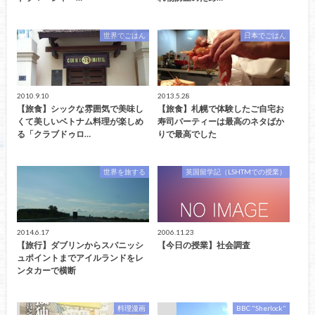
世界でごはん
日本でごはん
2010.9.10
2013.5.28
【旅食】シックな雰囲気で美味し
【旅食】札幌で体験したご自宅お
くて美しいベトナム料理が楽しめ
寿司パーティーは最高のネタばか
る「クラブドゥロ…
りで最高でした
世界を旅する
英国留学記（LSHTMでの授業）
2014.6.17
2006.11.23
【旅行】ダブリンからスパニッシ
【今日の授業】社会調査
ュポイントまでアイルランドをレ
ンタカーで横断
料理漫画
BBC "Sherlock"