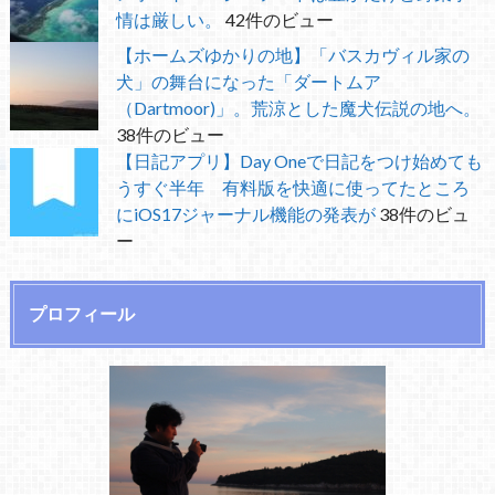
情は厳しい。
42件のビュー
【ホームズゆかりの地】「バスカヴィル家の
犬」の舞台になった「ダートムア
（Dartmoor)」。荒涼とした魔犬伝説の地へ。
38件のビュー
【日記アプリ】Day Oneで日記をつけ始めても
うすぐ半年 有料版を快適に使ってたところ
にiOS17ジャーナル機能の発表が
38件のビュ
ー
プロフィール