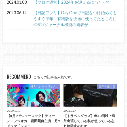
2024.01.03
【ブログ運営】2024年を迎えるに当たって
2023.06.12
【日記アプリ】Day Oneで日記をつけ始めても
うすぐ半年 有料版を快適に使ってたところに
iOS17ジャーナル機能の発表が
RECOMMEND
こちらの記事も人気です。
月９「シャーロック」
世界を旅する
2019.11.1
2018.12.4
【#月9でシャーロック】ディー
【トラベルグッズ】年10回以上海
ン・フジオカ、岩田剛典主演、月9
外出張している私が使っている忘
ドラマ「シャー…
れ物防止のため…