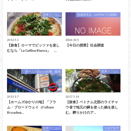
世界でごはん
英国留学記（LSHTMでの授業）
2012.5.1
2006.10.5
【旅食】ローマでピッツァを楽し
【今日の授業】社会調査
むなら「La Gallina Bianca」 …
「ホームズゆかりの地」案内
世界でごはん
2015.3.7
2017.1.14
【ホームズゆかりの地】「フラ
【旅食】ベトナム北部のライチャ
ム・ブロードウェイ（Fulham
ウ省で地元の鱒を使った鍋を楽し
Broadwa…
む。孵りかけのア…
世界でごはん
クロアチア