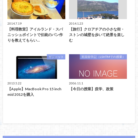
2014.7.19
2014.1.23
【料理教室】アイルランド・スパ
【旅行】クロアチアの小さな街・
ニッシュポイントで伝統のパン作
ストンの城壁を歩いて絶景を楽し
りを教えてもらい…
む
ガジェット
英国留学記（LSHTMでの授業）
2013.5.22
2006.11.1
【Apple】MacBook Pro 15 inch
【今日の授業】疫学、政策
mid 2012を購入