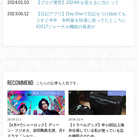
2024.01.03
【ブログ運営】2024年を迎えるに当たって
2023.06.12
【日記アプリ】Day Oneで日記をつけ始めても
うすぐ半年 有料版を快適に使ってたところに
iOS17ジャーナル機能の発表が
RECOMMEND
こちらの記事も人気です。
月９「シャーロック」
ガジェット
2019.11.1
2018.12.4
【#月9でシャーロック】ディー
【トラベルグッズ】年10回以上海
ン・フジオカ、岩田剛典主演、月9
外出張している私が使っている忘
ドラマ「シャー…
れ物防止のため…