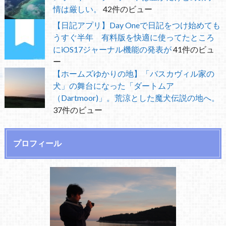
情は厳しい。
42件のビュー
【日記アプリ】Day Oneで日記をつけ始めても
うすぐ半年 有料版を快適に使ってたところ
にiOS17ジャーナル機能の発表が
41件のビュ
ー
【ホームズゆかりの地】「バスカヴィル家の
犬」の舞台になった「ダートムア
（Dartmoor)」。荒涼とした魔犬伝説の地へ。
37件のビュー
プロフィール