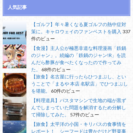
人気記事
【ゴルフ】年々暑くなる夏ゴルフの熱中症対
策に。キャロウェイのファンベストを購入
337
件のビュー
【食漫】主人公が極悪非道な料理漫画「鉄鍋
のジャン」。続編の「鉄鍋のジャン!R」を読
んだら酢豚が食べたくなったので作ってみ
た。
68件のビュー
【旅食】名古屋に行ったらひつまぶし、とい
うことで「まるや 本店 名駅店」でひつまぶし
を堪能。
60件のビュー
【料理道具】パスタマシンで生地の端が黒ず
んでしまっていた問題を解消するため分解し
て掃除してみた。
57件のビュー
【旅食】太平洋の小国・キリバスの食事情を
レポート！ シーフードは豊かだけど野菜事