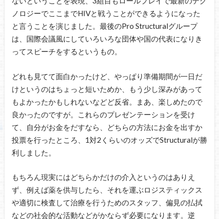
ないということを表現、3組目もロールプレイで最新のテク
ノロジーでここまでHIVと戦うことができるようになった
と言うことを演じました。最後のPro Structuralグループ
は、国際会議風にしていろいろな団体や国の代表になりき
ってスピーチをするというもの。
どれも見てて面白かったけど、やっぱり準備期間が一日だ
けというのはちょっと短いためか、もう少し深みがあって
もよかったかもしれないなどど反省。まあ、楽しめたので
良かったのですが。これらのプレゼンテーションを受け
て、自分がお金をだすなら、どちらの方法にお金を出すか
投票を行ったところ、1対2くらいのオッズでStructuralが勝
利しました。
もちろん現実にはどちらかだけの介入というのはありえ
ず、例えば薬を供与したら、それを運ぶロジスティックス
や適切に検査して治療を行うためのスタッフ、偏見の払拭
などの社会的な活動などがかならず必要になります。逆