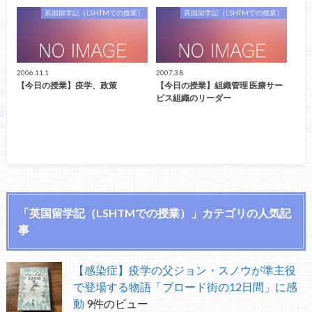
英国留学記（LSHTMでの授業）
英国留学記（LSHTMでの授業）
2006.11.1
2007.3.8
【今日の授業】疫学、政策
【今日の授業】組織管理 医療サー
ビス組織のリーダー
「英国留学記（LSHTMでの授業）」カテゴリの人気記
事
【感染症】疫学の父ジョン・スノウが準主役
で登場する物語「ブロード街の12日間」に感
動
9件のビュー