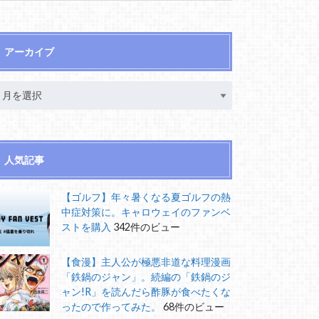
アーカイブ
人気記事
【ゴルフ】年々暑くなる夏ゴルフの熱
中症対策に。キャロウェイのファンベ
ストを購入
342件のビュー
【食漫】主人公が極悪非道な料理漫画
「鉄鍋のジャン」。続編の「鉄鍋のジ
ャン!R」を読んだら酢豚が食べたくな
ったので作ってみた。
68件のビュー