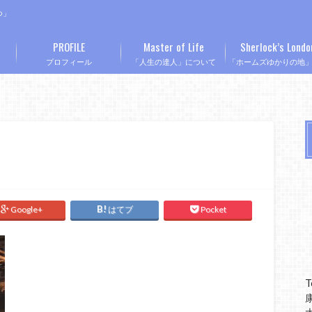
つ」
PROFILE
Master of Life
Sherlock’s Londo
プロフィール
「人生の達人」について
「ホームズゆかりの地
Google+
はてブ
Pocket
T