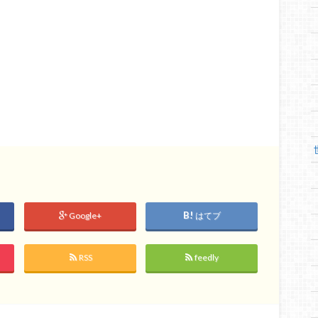
Google+
はてブ
RSS
feedly