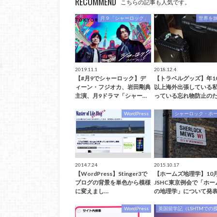
RECOMMEND
こちらの記事も人気です。
月９「シャーロック」
世界を
2019.11.1
2018.12.4
【#月9でシャーロック】デ
【トラベルグッズ】年1
ィーン・フジオカ、岩田剛典
以上海外出張している
主演、月9ドラマ「シャー…
っている忘れ物防止のた
WordPress
シャーロック・ホ
2014.7.24
2015.10.17
【WordPress】Stinger3で
【ホームズ地理学】10
ブログの背景を単色から模様
JSHC東京例会で「ホー
に変えまし…
の地理学」について発
WordPress
英国留学記（LSHTMでの