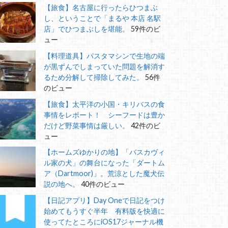
【旅食】名古屋に行ったらひつまぶ
し、ということで「まるや 本店 名駅
店」でひつまぶしを堪能。
59件のビ
ュー
【料理道具】パスタマシンで生地の端
が黒ずんでしまっていた問題を解消す
るため分解して掃除してみた。
56件
のビュー
【旅食】太平洋の小国・キリバスの食
事情をレポート！ シーフードは豊か
だけど野菜事情は厳しい。
42件のビ
ュー
【ホームズゆかりの地】「バスカヴィ
ル家の犬」の舞台になった「ダートム
ア（Dartmoor)」。荒涼とした魔犬伝
説の地へ。
40件のビュー
【日記アプリ】Day Oneで日記をつけ
始めてもうすぐ半年 有料版を快適に
使ってたところにiOS17ジャーナル機