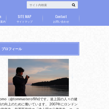
n
SITE MAP
Contact
」案内
サイトマップ
お問い合わせ
プロフィール
omo（@tommasteroflife)です。途上国の人々の健
康の向上のために働いています。 2007年にロンドン