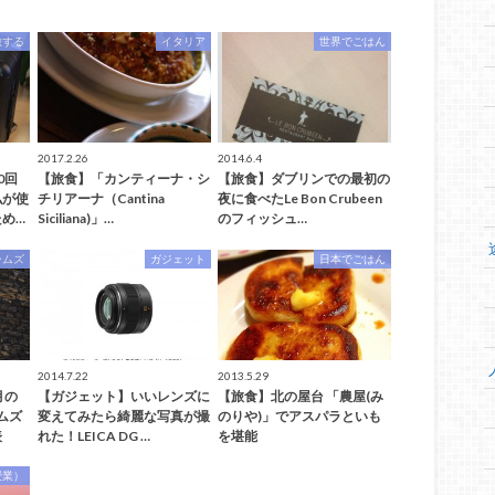
旅する
イタリア
世界でごはん
2017.2.26
2014.6.4
0回
【旅食】「カンティーナ・シ
【旅食】ダブリンでの最初の
私が使
チリアーナ（Cantina
夜に食べたLe Bon Crubeen
め…
Siciliana)」…
のフィッシュ…
ームズ
ガジェット
日本でごはん
2014.7.22
2013.5.29
月の
【ガジェット】いいレンズに
【旅食】北の屋台 「農屋(み
ムズ
変えてみたら綺麗な写真が撮
のりや)」でアスパラといも
表
れた！LEICA DG …
を堪能
授業）