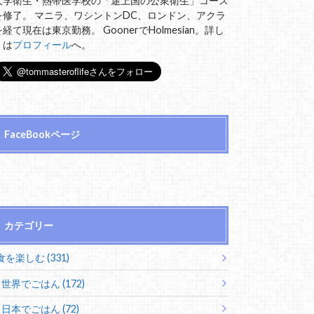
大学衛生・熱帯医学校の「途上国の公衆衛生」コース
を修了。 マニラ、ワシントンDC、ロンドン、アクラ
を経て現在は東京勤務。 GoonerでHolmesian。詳し
くは
プロフィール
へ。
FaceBookページ
カテゴリー
食を楽しむ (331)
世界でごはん (172)
日本でごはん (72)