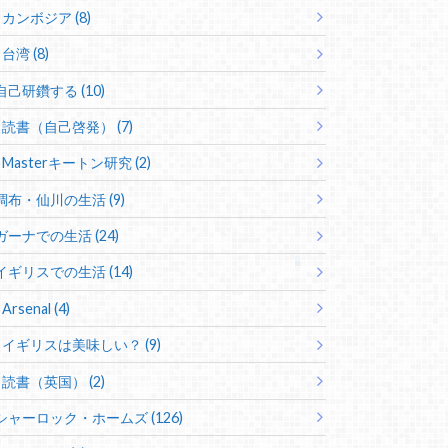
カンボジア (8)
台湾 (8)
自己研鑽する (10)
読書（自己啓発） (7)
Masterキートン研究 (2)
調布・仙川の生活 (9)
ガーナでの生活 (24)
イギリスでの生活 (14)
Arsenal (4)
イギリスは美味しい？ (9)
読書（英国） (2)
シャーロック・ホームズ (126)