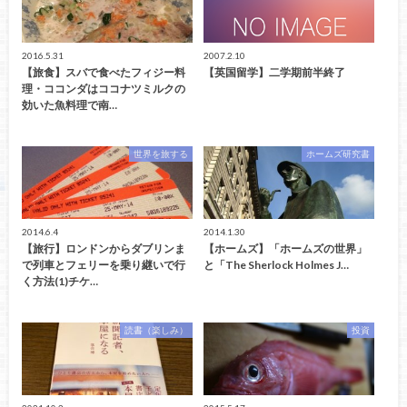
2016.5.31
2007.2.10
【旅食】スバで食べたフィジー料
【英国留学】二学期前半終了
理・ココンダはココナツミルクの
効いた魚料理で南…
世界を旅する
ホームズ研究書
2014.6.4
2014.1.30
【旅行】ロンドンからダブリンま
【ホームズ】「ホームズの世界」
で列車とフェリーを乗り継いで行
と「The Sherlock Holmes J…
く方法(1)チケ…
読書（楽しみ）
投資