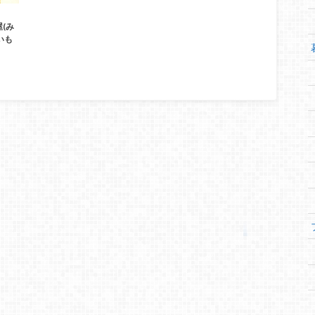
(み
いも