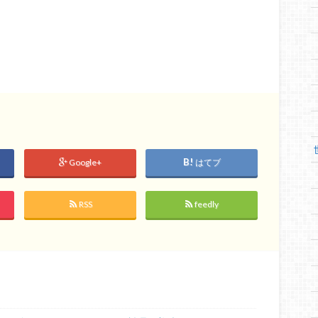
Google+
はてブ
RSS
feedly