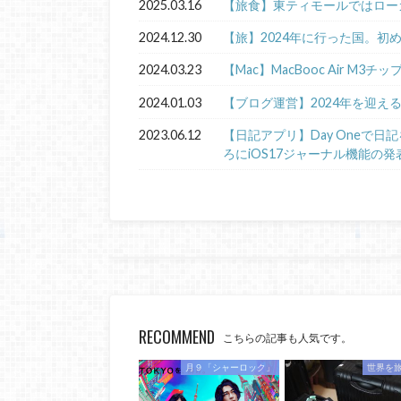
2025.03.16
【旅食】東ティモールではロー
2024.12.30
【旅】2024年に行った国。初
2024.03.23
【Mac】MacBooc Air M3チ
2024.01.03
【ブログ運営】2024年を迎え
2023.06.12
【日記アプリ】Day Oneで
ろにiOS17ジャーナル機能の発
RECOMMEND
こちらの記事も人気です。
月９「シャーロック」
世界を