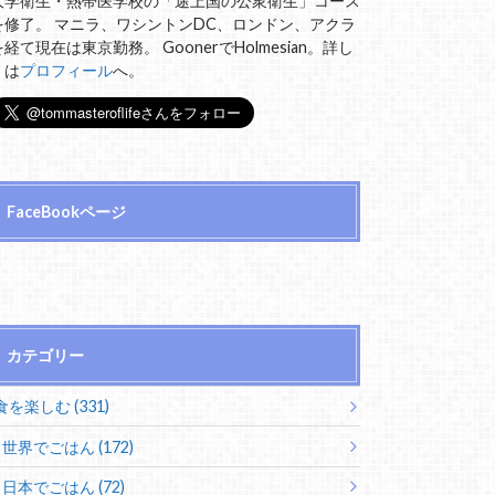
大学衛生・熱帯医学校の「途上国の公衆衛生」コース
を修了。 マニラ、ワシントンDC、ロンドン、アクラ
を経て現在は東京勤務。 GoonerでHolmesian。詳し
くは
プロフィール
へ。
FaceBookページ
カテゴリー
食を楽しむ (331)
世界でごはん (172)
日本でごはん (72)