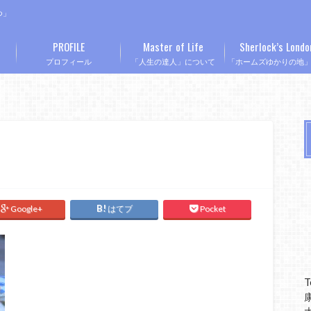
つ」
PROFILE
Master of Life
Sherlock’s Londo
プロフィール
「人生の達人」について
「ホームズゆかりの地
Google+
はてブ
Pocket
T