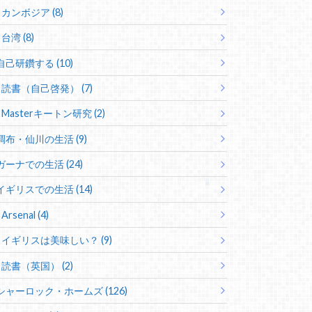
カンボジア (8)
台湾 (8)
自己研鑽する (10)
読書（自己啓発） (7)
Masterキートン研究 (2)
調布・仙川の生活 (9)
ガーナでの生活 (24)
イギリスでの生活 (14)
Arsenal (4)
イギリスは美味しい？ (9)
読書（英国） (2)
シャーロック・ホームズ (126)