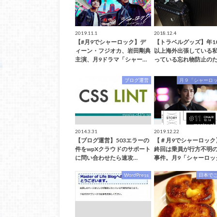
2019.11.1
2018.12.4
【#月9でシャーロック】デ
【トラベルグッズ】年1
ィーン・フジオカ、岩田剛典
以上海外出張している
主演、月9ドラマ「シャー…
っている忘れ物防止のた
ブログ運営
月９「シャーロ
2014.3.31
2019.12.22
【ブログ運営】503エラーの
【＃月9でシャーロック
件をwpXクラウドのサポート
終回は乗員が行方不明
に問い合わせたら速攻…
事件。月9「シャーロッ
WordPress
日本で