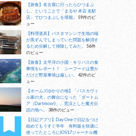
【旅食】名古屋に行ったらひつまぶ
し、ということで「まるや 本店 名駅
店」でひつまぶしを堪能。
59件のビ
ュー
【料理道具】パスタマシンで生地の端
が黒ずんでしまっていた問題を解消す
るため分解して掃除してみた。
56件
のビュー
【旅食】太平洋の小国・キリバスの食
事情をレポート！ シーフードは豊か
だけど野菜事情は厳しい。
42件のビ
ュー
【ホームズゆかりの地】「バスカヴィ
ル家の犬」の舞台になった「ダートム
ア（Dartmoor)」。荒涼とした魔犬伝
説の地へ。
38件のビュー
【日記アプリ】Day Oneで日記をつけ
始めてもうすぐ半年 有料版を快適に
使ってたところにiOS17ジャーナル機