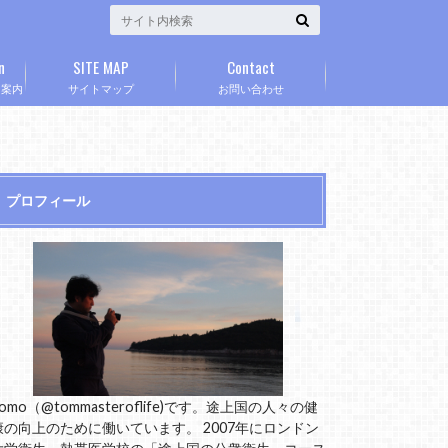
n
SITE MAP
Contact
」案内
サイトマップ
お問い合わせ
プロフィール
omo（@tommasteroflife)です。途上国の人々の健
康の向上のために働いています。 2007年にロンドン