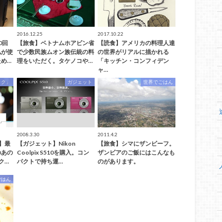
2016.12.25
2017.10.22
0回
【旅食】ベトナムホアビン省
【読食】アメリカの料理人達
私が使
で少数民族ムオン族伝統の料
の世界がリアルに描かれる
め…
理をいただく。タケノコや…
「キッチン・コンフィデン
ャ…
ック」
ガジェット
世界でごはん
2008.3.30
2011.4.2
】最
【ガジェット】Nikon
【旅食】シマにザンビーフ。
のあの
Coolpix S510を購入。コン
ザンビアのご飯にはこんなも
ク…
パクトで持ち運…
のがあります。
ごはん