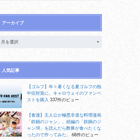
アーカイブ
人気記事
【ゴルフ】年々暑くなる夏ゴルフの熱
中症対策に。キャロウェイのファンベ
ストを購入
337件のビュー
【食漫】主人公が極悪非道な料理漫画
「鉄鍋のジャン」。続編の「鉄鍋のジ
ャン!R」を読んだら酢豚が食べたくな
ったので作ってみた。
68件のビュー