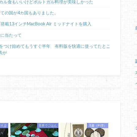
カル食もいいけどポルトガル料理が美味しかった
めての国が4カ国もありました。
ップ搭載13インチMacBook Air ミッドナイトを購入
るに当たって
日記をつけ始めてもうすぐ半年 有料版を快適に使ってたとこ
表が
旅する
世界でごはん
読書（料理）