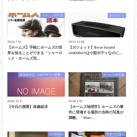
ホームズ研究書
ガジェット
2016.7.10
2015.12.28
【ホームズ】手軽にホームズの世
【ガジェット】Bose Sound
界を知ることができる「シャーロ
LinkMini IIは小型ボディなのに…
ック・ホームズ完…
英国留学記（LSHTMでの授業）
ホームズ研究書
2006.12.4
2018.3.10
【今日の授業】保健経済
【ホームズ地理学】ホームズの事
件に登場する場所の当時の写真が
満載。「Sher…
221Books
世界でごはん