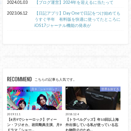
2024.01.03
【ブログ運営】2024年を迎えるに当たって
2023.06.12
【日記アプリ】Day Oneで日記をつけ始めても
うすぐ半年 有料版を快適に使ってたところに
iOS17ジャーナル機能の発表が
RECOMMEND
こちらの記事も人気です。
月９「シャーロック」
世界を旅する
2019.11.1
2018.12.4
【#月9でシャーロック】ディー
【トラベルグッズ】年10回以上海
ン・フジオカ、岩田剛典主演、月9
外出張している私が使っている忘
ドラマ「シャー…
れ物防止のため…