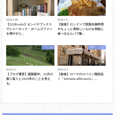
2022.5.28
2016.7.2
【221Books】センイチブックス
【旅食】ロンドンで英国名物料理
でシャーロック・ホームズファン
やちょっと美味しいものを気軽に
を増やすた…
食べるならパブ飯…
ブログ論
世界でごはん
2015.1.1
2012.5.3
【ブログ運営】謹賀新年。12月の
【旅食】ローマのスペイン階段近
振り返りと2015年のことを考え
く「Settimio all'Arancio」…
る。