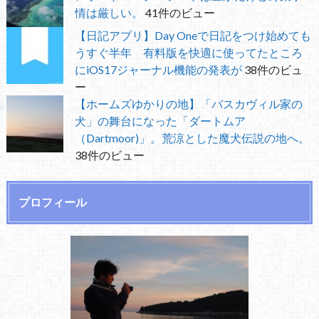
情は厳しい。
41件のビュー
【日記アプリ】Day Oneで日記をつけ始めても
うすぐ半年 有料版を快適に使ってたところ
にiOS17ジャーナル機能の発表が
38件のビュ
ー
【ホームズゆかりの地】「バスカヴィル家の
犬」の舞台になった「ダートムア
（Dartmoor)」。荒涼とした魔犬伝説の地へ。
38件のビュー
プロフィール