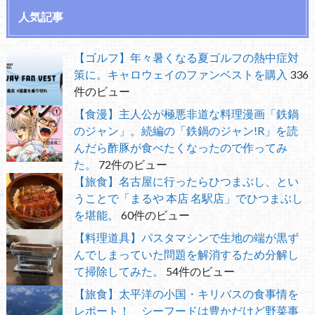
人気記事
【ゴルフ】年々暑くなる夏ゴルフの熱中症対
策に。キャロウェイのファンベストを購入
336
件のビュー
【食漫】主人公が極悪非道な料理漫画「鉄鍋
のジャン」。続編の「鉄鍋のジャン!R」を読
んだら酢豚が食べたくなったので作ってみ
た。
72件のビュー
【旅食】名古屋に行ったらひつまぶし、とい
うことで「まるや 本店 名駅店」でひつまぶし
を堪能。
60件のビュー
【料理道具】パスタマシンで生地の端が黒ず
んでしまっていた問題を解消するため分解し
て掃除してみた。
54件のビュー
【旅食】太平洋の小国・キリバスの食事情を
レポート！ シーフードは豊かだけど野菜事