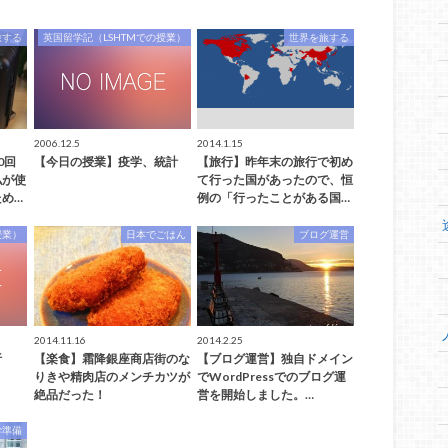
旅する
英国留学記（LSHTMでの授業）
世界を旅する
2006.12.5
2014.1.15
0回
【今日の授業】疫学、統計
【旅行】昨年末の旅行で初め
私が使
て行った国があったので、恒
め…
例の「行ったことがある国…
授業）
日本でごはん
ブログ運営
2014.11.16
2014.2.25
分析
【楽食】霜降銀座商店街のな
【ブログ運営】独自ドメイン
りきや精肉店のメンチカツが
でWordPressでのブログ運
絶品だった！
営を開始しました。…
学準備