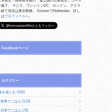
大学衛生・熱帯医学校の「途上国の公衆衛生」コース
を修了。 マニラ、ワシントンDC、ロンドン、アクラ
を経て現在は東京勤務。 GoonerでHolmesian。詳し
くは
プロフィール
へ。
FaceBookページ
カテゴリー
食を楽しむ (331)
世界でごはん (172)
日本でごはん (72)