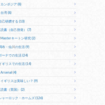
カンボジア (8)
台湾 (8)
自己研鑽する (10)
読書（自己啓発） (7)
Masterキートン研究 (2)
調布・仙川の生活 (9)
ガーナでの生活 (24)
イギリスでの生活 (14)
Arsenal (4)
イギリスは美味しい？ (9)
読書（英国） (2)
シャーロック・ホームズ (126)