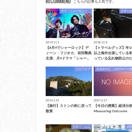
RECOMMEND
こちらの記事も人気です。
月９「シャーロック」
世界を
2019.11.1
2018.12.4
【#月9でシャーロック】デ
【トラベルグッズ】年1
ィーン・フジオカ、岩田剛典
以上海外出張している
主演、月9ドラマ「シャー…
っている忘れ物防止のた
クロアチア
英国留学記（LSHTMでの
2014.1.25
2007.2.27
【旅行】ストンの街に戻って
【今日の授業】経済
散策
Measuring Outcome
世界でごはん
留