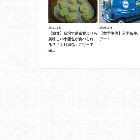
2011.5.8
2006.8.4
【旅食】台湾で鼎泰豐よりも
【留学準備】入学条件
美味しい小籠包が食べられ
アー！
る？「明月湯包」に行って
確…