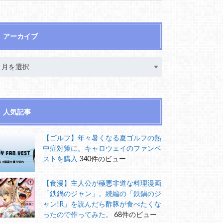
アーカイブ
人気記事
【ゴルフ】年々暑くなる夏ゴルフの熱
中症対策に。キャロウェイのファンベ
ストを購入
340件のビュー
【食漫】主人公が極悪非道な料理漫画
「鉄鍋のジャン」。続編の「鉄鍋のジ
ャン!R」を読んだら酢豚が食べたくな
ったので作ってみた。
68件のビュー