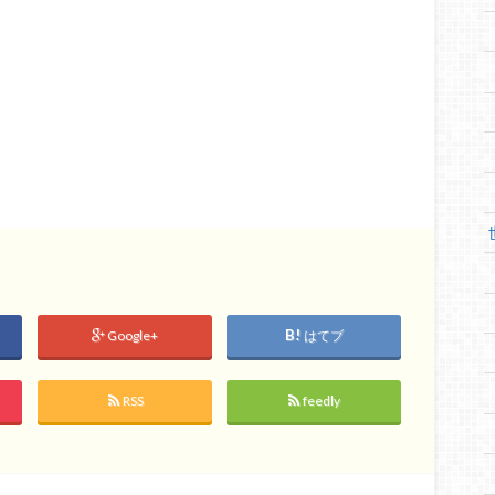
Google+
はてブ
RSS
feedly