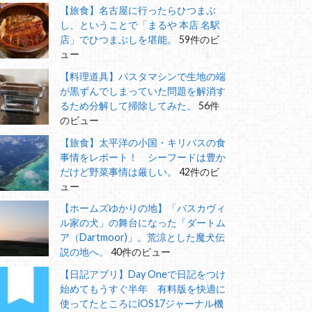
【旅食】名古屋に行ったらひつまぶ
し、ということで「まるや 本店 名駅
店」でひつまぶしを堪能。
59件のビ
ュー
【料理道具】パスタマシンで生地の端
が黒ずんでしまっていた問題を解消す
るため分解して掃除してみた。
56件
のビュー
【旅食】太平洋の小国・キリバスの食
事情をレポート！ シーフードは豊か
だけど野菜事情は厳しい。
42件のビ
ュー
【ホームズゆかりの地】「バスカヴィ
ル家の犬」の舞台になった「ダートム
ア（Dartmoor)」。荒涼とした魔犬伝
説の地へ。
40件のビュー
【日記アプリ】Day Oneで日記をつけ
始めてもうすぐ半年 有料版を快適に
使ってたところにiOS17ジャーナル機