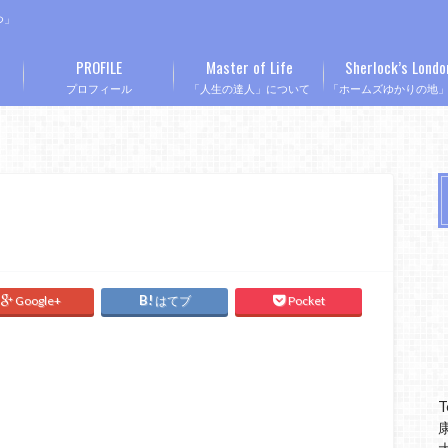
つ」
PROFILE
Master of Life
Sherlock’s Londo
プロフィール
「人生の達人」について
「ホームズゆかりの地
Google+
はてブ
Pocket
T