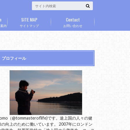
n
SITE MAP
Contact
」案内
サイトマップ
お問い合わせ
プロフィール
omo（@tommasteroflife)です。途上国の人々の健
康の向上のために働いています。 2007年にロンドン