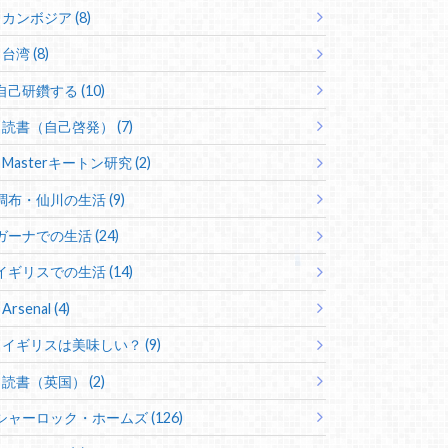
カンボジア (8)
台湾 (8)
自己研鑽する (10)
読書（自己啓発） (7)
Masterキートン研究 (2)
調布・仙川の生活 (9)
ガーナでの生活 (24)
イギリスでの生活 (14)
Arsenal (4)
イギリスは美味しい？ (9)
読書（英国） (2)
シャーロック・ホームズ (126)