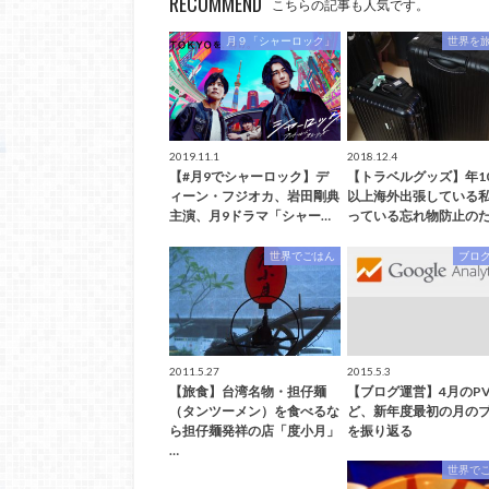
RECOMMEND
こちらの記事も人気です。
月９「シャーロック」
世界を
2019.11.1
2018.12.4
【#月9でシャーロック】デ
【トラベルグッズ】年1
ィーン・フジオカ、岩田剛典
以上海外出張している
主演、月9ドラマ「シャー…
っている忘れ物防止のた
世界でごはん
ブロ
2011.5.27
2015.5.3
【旅食】台湾名物・担仔麺
【ブログ運営】4月のP
（タンツーメン）を食べるな
ど、新年度最初の月の
ら担仔麺発祥の店「度小月」
を振り返る
…
世界で