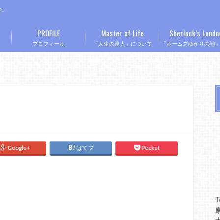
つ」
PROFILE
Master of Life
Sherlock’s Londo
プロフィール
「人生の達人」について
「ホームズゆかりの地
Google+
はてブ
Pocket
T