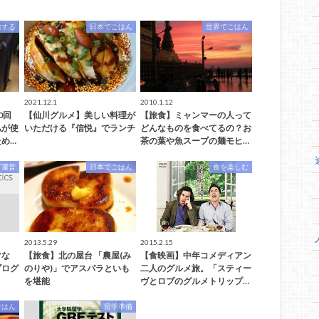
旅する
日本でごはん
世界でごはん
2021.12.1
2010.1.12
0回
【仙川グルメ】美しい料理が
【旅食】ミャンマーの人って
私が使
いただける『信悦』でランチ
どんなものを食べてるの？お
め…
茶の葉や魚スープの麺モヒ…
グ運営
日本でごはん
食を楽しむ
2013.5.29
2015.2.15
Vな
【旅食】北の屋台 「農屋(み
【食映画】中年コメディアン
ブログ
のりや)」でアスパラといも
二人のグルメ旅。「スティー
を堪能
ヴとロブのグルメトリップ…
ごはん
留学準備