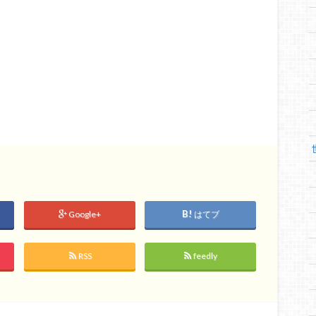
Google+
はてブ
RSS
feedly