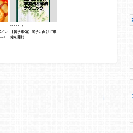
2005.8.18
バノン
【留学準備】留学に向けて準
uet
備を開始