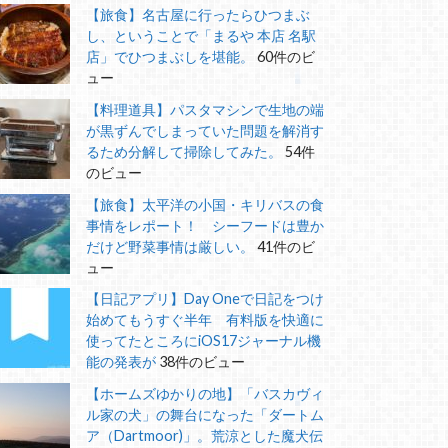
【旅食】名古屋に行ったらひつまぶ
し、ということで「まるや 本店 名駅
店」でひつまぶしを堪能。
60件のビ
ュー
【料理道具】パスタマシンで生地の端
が黒ずんでしまっていた問題を解消す
るため分解して掃除してみた。
54件
のビュー
【旅食】太平洋の小国・キリバスの食
事情をレポート！ シーフードは豊か
だけど野菜事情は厳しい。
41件のビ
ュー
【日記アプリ】Day Oneで日記をつけ
始めてもうすぐ半年 有料版を快適に
使ってたところにiOS17ジャーナル機
能の発表が
38件のビュー
【ホームズゆかりの地】「バスカヴィ
ル家の犬」の舞台になった「ダートム
ア（Dartmoor)」。荒涼とした魔犬伝