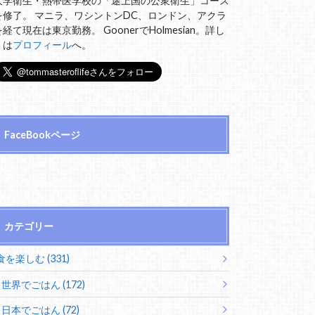
大学衛生・熱帯医学校の「途上国の公衆衛生」コース
を修了。 マニラ、ワシントンDC、ロンドン、アクラ
を経て現在は東京勤務。 GoonerでHolmesian。詳し
くは
プロフィール
へ。
FaceBookページ
カテゴリー
食を楽しむ (331)
世界でごはん (172)
日本でごはん (72)