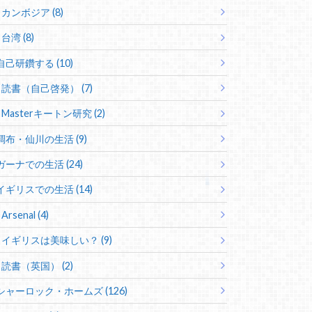
カンボジア (8)
台湾 (8)
自己研鑽する (10)
読書（自己啓発） (7)
Masterキートン研究 (2)
調布・仙川の生活 (9)
ガーナでの生活 (24)
イギリスでの生活 (14)
Arsenal (4)
イギリスは美味しい？ (9)
読書（英国） (2)
シャーロック・ホームズ (126)