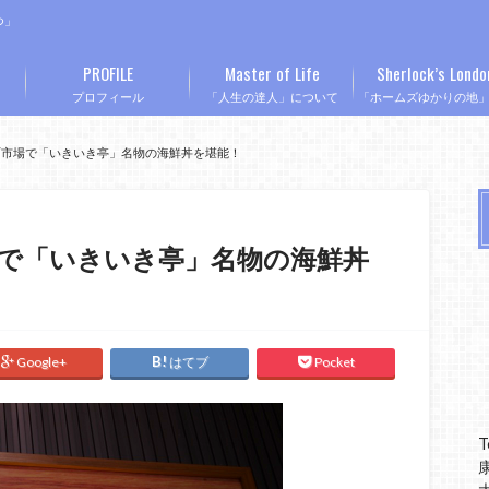
つ」
PROFILE
Master of Life
Sherlock’s Londo
プロフィール
「人生の達人」について
「ホームズゆかりの地
町市場で「いきいき亭」名物の海鮮丼を堪能！
で「いきいき亭」名物の海鮮丼
Google+
はてブ
Pocket
T