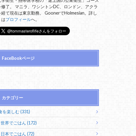
大学衛生・熱帯医学校の「途上国の公衆衛生」コース
を修了。 マニラ、ワシントンDC、ロンドン、アクラ
を経て現在は東京勤務。 GoonerでHolmesian。詳し
くは
プロフィール
へ。
FaceBookページ
カテゴリー
食を楽しむ (331)
世界でごはん (172)
日本でごはん (72)