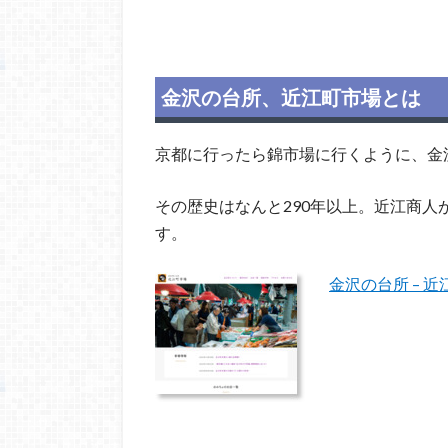
金沢の台所、近江町市場とは
京都に行ったら錦市場に行くように、金
その歴史はなんと290年以上。近江商
す。
金沢の台所 – 