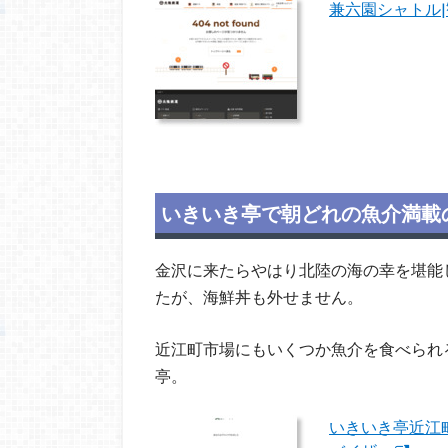
兼六園シャトル
いきいき亭で朝どれの魚介満載
金沢に来たらやはり北陸の海の幸を堪能
たが、海鮮丼も外せません。
近江町市場にもいくつか魚介を食べられ
亭。
いきいき亭近江町