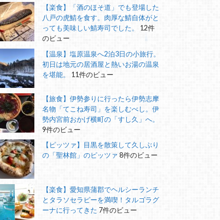
【楽食】「酒のほそ道」でも登場した
八戸の虎鯖を食す。肉厚な鯖自体がと
っても美味しい鯖寿司でした。
12件
のビュー
【温泉】塩原温泉へ2泊3日の小旅行。
初日は地元の居酒屋と熱いお湯の温泉
を堪能。
11件のビュー
【旅食】伊勢参りに行ったら伊勢志摩
名物「てこね寿司」を楽しむべし。伊
勢内宮前おかげ横町の「すし久」へ。
9件のビュー
【ピッツァ】目黒を散策して久しぶり
の「聖林館」のピッツァ
8件のビュー
【楽食】愛知県蒲郡でヘルシーランチ
とタラソセラピーを満喫！タルゴラグ
ーナに行ってきた
7件のビュー