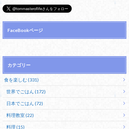
FaceBookページ
カテゴリー
食を楽しむ (331)
世界でごはん (172)
日本でごはん (72)
料理教室 (22)
料理 (15)