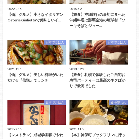
2022.2.15
2016.5.2
【仙川グルメ】小さなイタリアン
【旅食】沖縄旅行の最初に食べた
Osteria Giuliettaで美味しいイ…
沖縄料理は那覇空港の琉球村「ソ
ーキそばとジュー…
日本でごはん
日本でごはん
2021.12.1
2013.5.28
【仙川グルメ】美しい料理がいた
【旅食】札幌で体験したご自宅お
だける『信悦』でランチ
寿司パーティーは最高のネタばか
りで最高でした
日本でごはん
食を楽しむ
2016.7.16
2021.11.6
【レストラン】成城学園駅でやわ
【本】神保町ブックフリマに行っ