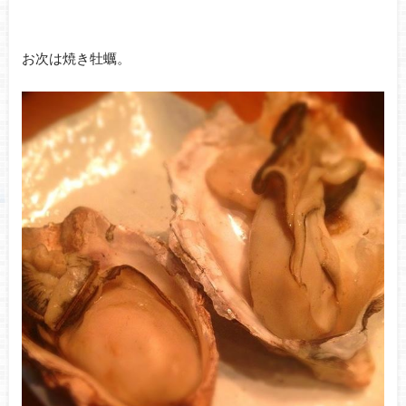
お次は焼き牡蠣。