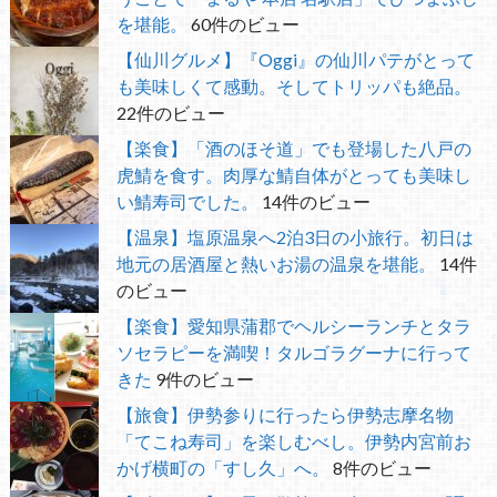
を堪能。
60件のビュー
【仙川グルメ】『Oggi』の仙川パテがとって
も美味しくて感動。そしてトリッパも絶品。
22件のビュー
【楽食】「酒のほそ道」でも登場した八戸の
虎鯖を食す。肉厚な鯖自体がとっても美味し
い鯖寿司でした。
14件のビュー
【温泉】塩原温泉へ2泊3日の小旅行。初日は
地元の居酒屋と熱いお湯の温泉を堪能。
14件
のビュー
【楽食】愛知県蒲郡でヘルシーランチとタラ
ソセラピーを満喫！タルゴラグーナに行って
きた
9件のビュー
【旅食】伊勢参りに行ったら伊勢志摩名物
「てこね寿司」を楽しむべし。伊勢内宮前お
かげ横町の「すし久」へ。
8件のビュー