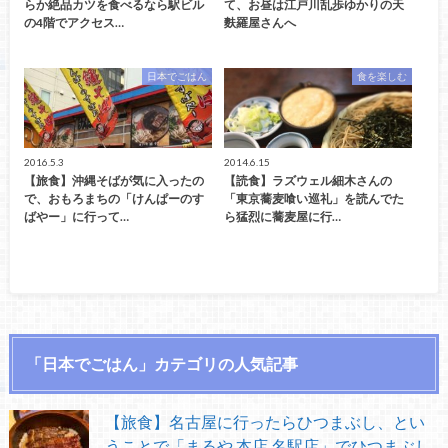
らか絶品カツを食べるなら駅ビル
て、お昼は江戸川乱歩ゆかりの天
の4階でアクセス…
麩羅屋さんへ
日本でごはん
食を楽しむ
2016.5.3
2014.6.15
【旅食】沖縄そばが気に入ったの
【読食】ラズウェル細木さんの
で、おもろまちの「けんぱーのす
「東京蕎麦喰い巡礼」を読んでた
ばやー」に行って…
ら猛烈に蕎麦屋に行…
「日本でごはん」カテゴリの人気記事
【旅食】名古屋に行ったらひつまぶし、とい
うことで「まるや 本店 名駅店」でひつまぶし