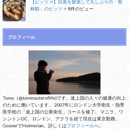
【ピッツァ】目黒を散策して久しぶりの「聖
林館」のピッツァ
8件のビュー
プロフィール
Tomo（@tommasteroflife)です。途上国の人々の健康の向上
のために働いています。 2007年にロンドン大学衛生・熱帯
医学校の「途上国の公衆衛生」コースを修了。 マニラ、ワ
シントンDC、ロンドン、アクラを経て現在は東京勤務。
GoonerでHolmesian。詳しくは
プロフィール
へ。