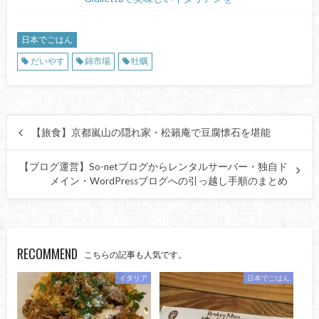
日本でごはん
だいやす
錦市場
牡蠣
【旅食】京都嵐山の隠れ家・松籟庵で豆腐懐石を堪能
【ブログ運営】So-netブログからレンタルサーバー・独自ド
メイン・WordPressブログへの引っ越し手順のまとめ
RECOMMEND
こちらの記事も人気です。
イタリア
日本でごはん