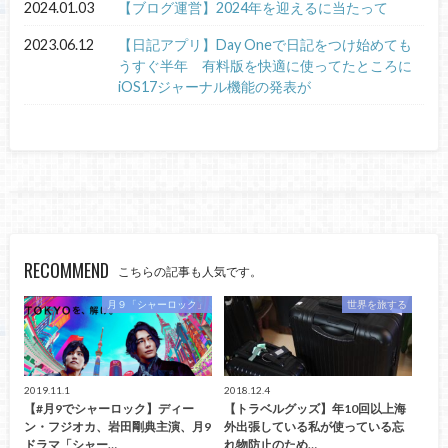
2024.01.03
【ブログ運営】2024年を迎えるに当たって
2023.06.12
【日記アプリ】Day Oneで日記をつけ始めても
うすぐ半年 有料版を快適に使ってたところに
iOS17ジャーナル機能の発表が
RECOMMEND
こちらの記事も人気です。
月９「シャーロック」
世界を旅する
2019.11.1
2018.12.4
【#月9でシャーロック】ディー
【トラベルグッズ】年10回以上海
ン・フジオカ、岩田剛典主演、月9
外出張している私が使っている忘
ドラマ「シャー…
れ物防止のため…