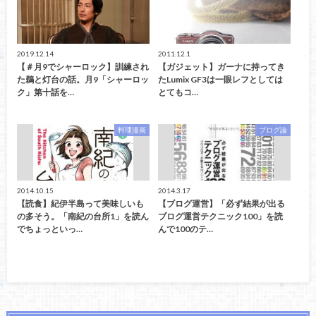
2019.12.14
2011.12.1
【＃月9でシャーロック】訓練され
【ガジェット】ガーナに持ってき
た鵜と灯台の話。月9「シャーロッ
たLumix GF3は一眼レフとしては
ク」第十話を…
とてもコ…
料理漫画
ブログ論
2014.10.15
2014.3.17
【読食】紀伊半島って美味しいも
【ブログ運営】「必ず結果が出る
の多そう。「南紀の台所1」を読ん
ブログ運営テクニック100」を読
でちょっといっ…
んで100のテ…