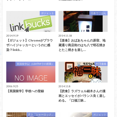
ガジェット
日本でごはん
2014.9.19
2014.11.18
【ガジェット】Chromeがブラウ
【楽食】おばあちゃんの原宿、地
ザハイジャッカーというのに感
蔵通り商店街のはち八で明石焼き
染？linkb…
とたこ焼きを楽し…
英国留学記（LSHTMでの授業）
料理漫画
2006.9.25
2014.11.8
【英国留学】学校への登録
【読食】ラズウェル細木さんの漫
画とエッセイがバランス良く楽し
める。「口福三昧…
月９「シャーロック」
ガジェット