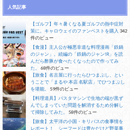
人気記事
【ゴルフ】年々暑くなる夏ゴルフの熱中症対
策に。キャロウェイのファンベストを購入
342
件のビュー
【食漫】主人公が極悪非道な料理漫画「鉄鍋
のジャン」。続編の「鉄鍋のジャン!R」を読
んだら酢豚が食べたくなったので作ってみ
た。
68件のビュー
【旅食】名古屋に行ったらひつまぶし、とい
うことで「まるや 本店 名駅店」でひつまぶし
を堪能。
59件のビュー
【料理道具】パスタマシンで生地の端が黒ず
んでしまっていた問題を解消するため分解し
て掃除してみた。
58件のビュー
【旅食】太平洋の小国・キリバスの食事情を
レポート！ シーフードは豊かだけど野菜事