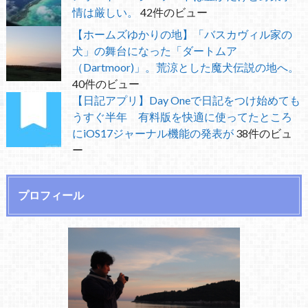
情は厳しい。
42件のビュー
【ホームズゆかりの地】「バスカヴィル家の
犬」の舞台になった「ダートムア
（Dartmoor)」。荒涼とした魔犬伝説の地へ。
40件のビュー
【日記アプリ】Day Oneで日記をつけ始めても
うすぐ半年 有料版を快適に使ってたところ
にiOS17ジャーナル機能の発表が
38件のビュ
ー
プロフィール