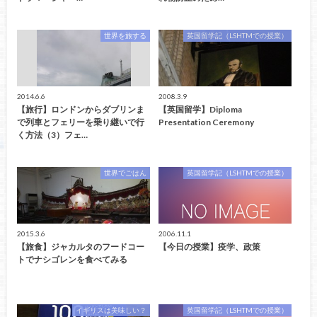
世界を旅する
英国留学記（LSHTMでの授業）
2014.6.6
2008.3.9
【旅行】ロンドンからダブリンま
【英国留学】Diploma
で列車とフェリーを乗り継いで行
Presentation Ceremony
く方法（3）フェ…
世界でごはん
英国留学記（LSHTMでの授業）
2015.3.6
2006.11.1
【旅食】ジャカルタのフードコー
【今日の授業】疫学、政策
トでナシゴレンを食べてみる
イギリスは美味しい？
英国留学記（LSHTMでの授業）