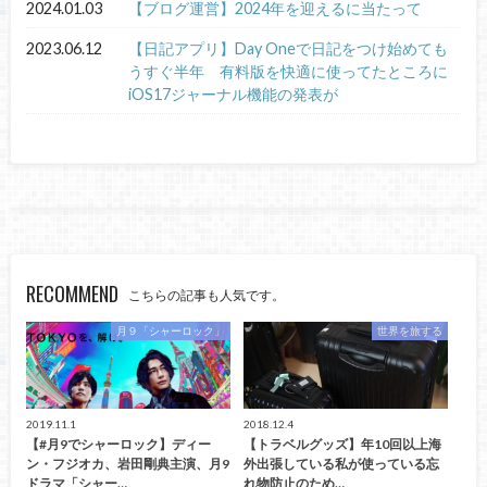
2024.01.03
【ブログ運営】2024年を迎えるに当たって
2023.06.12
【日記アプリ】Day Oneで日記をつけ始めても
うすぐ半年 有料版を快適に使ってたところに
iOS17ジャーナル機能の発表が
RECOMMEND
こちらの記事も人気です。
月９「シャーロック」
世界を旅する
2019.11.1
2018.12.4
【#月9でシャーロック】ディー
【トラベルグッズ】年10回以上海
ン・フジオカ、岩田剛典主演、月9
外出張している私が使っている忘
ドラマ「シャー…
れ物防止のため…