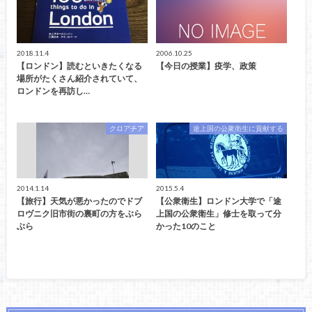
2018.11.4
2006.10.25
【ロンドン】読むといきたくなる
【今日の授業】疫学、政策
場所がたくさん紹介されていて、
ロンドンを再訪し…
クロアチア
途上国の公衆衛生に貢献する
2014.1.14
2015.5.4
【旅行】天気が悪かったのでドブ
【公衆衛生】ロンドン大学で「途
ロヴニク旧市街の裏町の方をぶら
上国の公衆衛生」修士を取って分
ぶら
かった10のこと