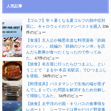
人気記事
【ゴルフ】年々暑くなる夏ゴルフの熱中症対
策に。キャロウェイのファンベストを購入
336
件のビュー
【食漫】主人公が極悪非道な料理漫画「鉄鍋
のジャン」。続編の「鉄鍋のジャン!R」を読
んだら酢豚が食べたくなったので作ってみ
た。
67件のビュー
【旅食】名古屋に行ったらひつまぶし、とい
うことで「まるや 本店 名駅店」でひつまぶし
を堪能。
58件のビュー
【料理道具】パスタマシンで生地の端が黒ず
んでしまっていた問題を解消するため分解し
て掃除してみた。
56件のビュー
【旅食】太平洋の小国・キリバスの食事情を
レポート！ シーフードは豊かだけど野菜事