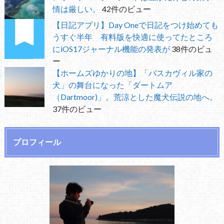
情は厳しい。
42件のビュー
【日記アプリ】Day Oneで日記をつけ始めても
うすぐ半年 有料版を快適に使ってたところ
にiOS17ジャーナル機能の発表が
38件のビュ
ー
【ホームズゆかりの地】「バスカヴィル家の
犬」の舞台になった「ダートムア
（Dartmoor)」。荒涼とした魔犬伝説の地へ。
37件のビュー
プロフィール