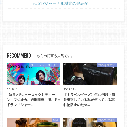
iOS17ジャーナル機能の発表が
RECOMMEND
こちらの記事も人気です。
月９「シャーロック」
世界を旅する
2019.11.1
2018.12.4
【#月9でシャーロック】ディー
【トラベルグッズ】年10回以上海
ン・フジオカ、岩田剛典主演、月9
外出張している私が使っている忘
ドラマ「シャー…
れ物防止のため…
料理
世界でごはん