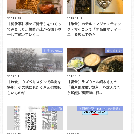
2021.8.29
2018.11.18
【梅仕事】初めて梅干しをつくっ
【旅食】ホテル・マジェスティッ
てみました。梅酢が上がる様子や
ク・サイゴンで「開高健マティー
干して乾いていく…
ニ」を飲んでみた
世界でごはん
食を楽しむ
2008.2.11
2014.6.15
【旅食】ウズベキスタンで羊肉を
【読食】ラズウェル細木さんの
堪能！その他にもたくさんの美味
「東京蕎麦喰い巡礼」を読んでた
しいものが
ら猛烈に蕎麦屋に行…
ブログ論
英国留学記（LSHTMでの授業）