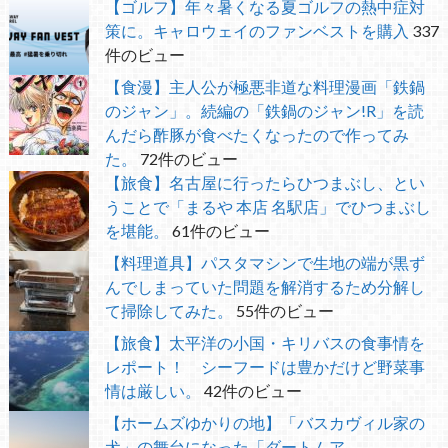
【ゴルフ】年々暑くなる夏ゴルフの熱中症対
策に。キャロウェイのファンベストを購入
337
件のビュー
【食漫】主人公が極悪非道な料理漫画「鉄鍋
のジャン」。続編の「鉄鍋のジャン!R」を読
んだら酢豚が食べたくなったので作ってみ
た。
72件のビュー
【旅食】名古屋に行ったらひつまぶし、とい
うことで「まるや 本店 名駅店」でひつまぶし
を堪能。
61件のビュー
【料理道具】パスタマシンで生地の端が黒ず
んでしまっていた問題を解消するため分解し
て掃除してみた。
55件のビュー
【旅食】太平洋の小国・キリバスの食事情を
レポート！ シーフードは豊かだけど野菜事
情は厳しい。
42件のビュー
【ホームズゆかりの地】「バスカヴィル家の
犬」の舞台になった「ダートムア