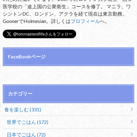
医学校の「途上国の公衆衛生」コースを修了。 マニラ、ワ
シントンDC、ロンドン、アクラを経て現在は東京勤務。
GoonerでHolmesian。詳しくは
プロフィール
へ。
FaceBookページ
カテゴリー
食を楽しむ (331)
世界でごはん (172)
日本でごはん (72)