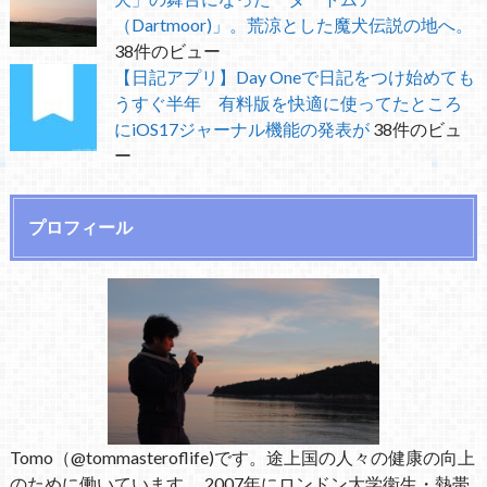
（Dartmoor)」。荒涼とした魔犬伝説の地へ。
38件のビュー
【日記アプリ】Day Oneで日記をつけ始めても
うすぐ半年 有料版を快適に使ってたところ
にiOS17ジャーナル機能の発表が
38件のビュ
ー
プロフィール
Tomo（@tommasteroflife)です。途上国の人々の健康の向上
のために働いています。 2007年にロンドン大学衛生・熱帯