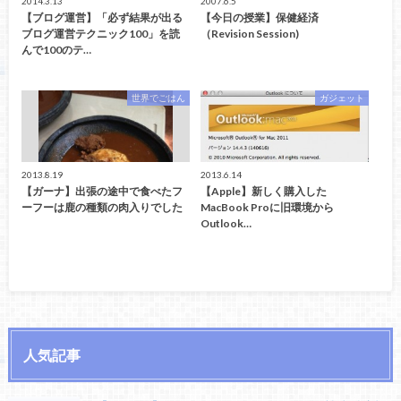
2014.3.13
2007.6.5
【ブログ運営】「必ず結果が出る
【今日の授業】保健経済
ブログ運営テクニック100」を読
（Revision Session)
んで100のテ…
世界でごはん
ガジェット
2013.8.19
2013.6.14
【ガーナ】出張の途中で食べたフ
【Apple】新しく購入した
ーフーは鹿の種類の肉入りでした
MacBook Proに旧環境から
Outlook…
人気記事