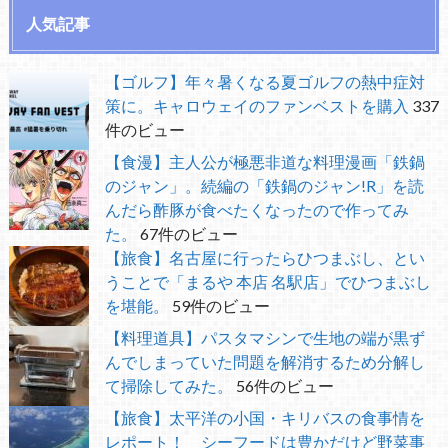
人気記事
【ゴルフ】年々暑くなる夏ゴルフの熱中症対
策に。キャロウェイのファンベストを購入
337
件のビュー
【食漫】主人公が極悪非道な料理漫画「鉄鍋
のジャン」。続編の「鉄鍋のジャン!R」を読
んだら酢豚が食べたくなったので作ってみ
た。
67件のビュー
【旅食】名古屋に行ったらひつまぶし、とい
うことで「まるや 本店 名駅店」でひつまぶし
を堪能。
59件のビュー
【料理道具】パスタマシンで生地の端が黒ず
んでしまっていた問題を解消するため分解し
て掃除してみた。
56件のビュー
【旅食】太平洋の小国・キリバスの食事情を
レポート！ シーフードは豊かだけど野菜事