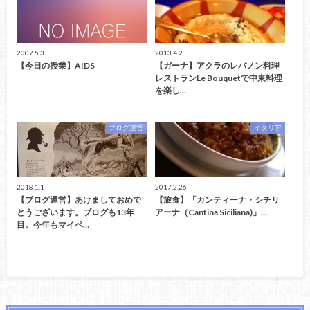
2007.5.3
2013.4.2
【今日の授業】AIDS
【ガーナ】アクラのレバノン料理
レストランLe Bouquetで中東料理
を楽し…
ブログ運営
イタリア
2018.1.1
2017.2.26
【ブログ運営】あけましておめで
【旅食】「カンティーナ・シチリ
とうございます。ブログも13年
アーナ（Cantina Siciliana)」…
目。今年もマイペ…