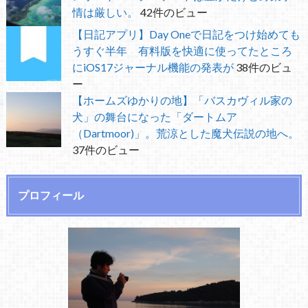
情は厳しい。
42件のビュー
【日記アプリ】Day Oneで日記をつけ始めても
うすぐ半年 有料版を快適に使ってたところ
にiOS17ジャーナル機能の発表が
38件のビュ
ー
【ホームズゆかりの地】「バスカヴィル家の
犬」の舞台になった「ダートムア
（Dartmoor)」。荒涼とした魔犬伝説の地へ。
37件のビュー
プロフィール