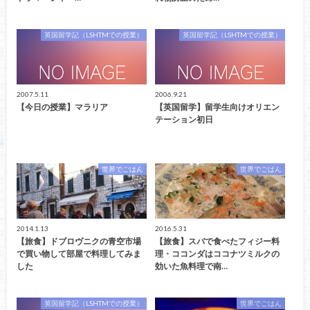
英国留学記（LSHTMでの授業）
英国留学記（LSHTMでの授業）
2007.5.11
2006.9.21
【今日の授業】マラリア
【英国留学】留学生向けオリエン
テーション初日
世界でごはん
世界でごはん
2014.1.13
2016.5.31
【旅食】ドブロヴニクの青空市場
【旅食】スバで食べたフィジー料
で買い物して部屋で料理してみま
理・ココンダはココナツミルクの
した
効いた魚料理で南…
英国留学記（LSHTMでの授業）
世界でごはん