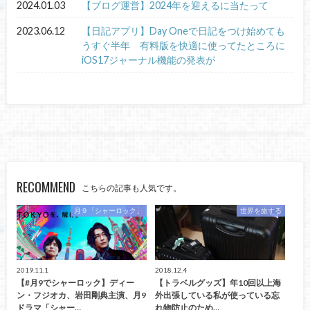
2024.01.03
【ブログ運営】2024年を迎えるに当たって
2023.06.12
【日記アプリ】Day Oneで日記をつけ始めても
うすぐ半年 有料版を快適に使ってたところに
iOS17ジャーナル機能の発表が
RECOMMEND
こちらの記事も人気です。
月９「シャーロック」
世界を旅する
2019.11.1
2018.12.4
【#月9でシャーロック】ディー
【トラベルグッズ】年10回以上海
ン・フジオカ、岩田剛典主演、月9
外出張している私が使っている忘
ドラマ「シャー…
れ物防止のため…