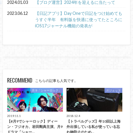
2024.01.03
【ブログ運営】2024年を迎えるに当たって
2023.06.12
【日記アプリ】Day Oneで日記をつけ始めても
うすぐ半年 有料版を快適に使ってたところに
iOS17ジャーナル機能の発表が
RECOMMEND
こちらの記事も人気です。
月９「シャーロック」
ガジェット
2019.11.1
2018.12.4
【#月9でシャーロック】ディー
【トラベルグッズ】年10回以上海
ン・フジオカ、岩田剛典主演、月9
外出張している私が使っている忘
ドラマ「シャー…
れ物防止のため…