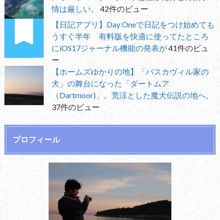
情は厳しい。
42件のビュー
【日記アプリ】Day Oneで日記をつけ始めても
うすぐ半年 有料版を快適に使ってたところ
にiOS17ジャーナル機能の発表が
41件のビュ
ー
【ホームズゆかりの地】「バスカヴィル家の
犬」の舞台になった「ダートムア
（Dartmoor)」。荒涼とした魔犬伝説の地へ。
37件のビュー
プロフィール