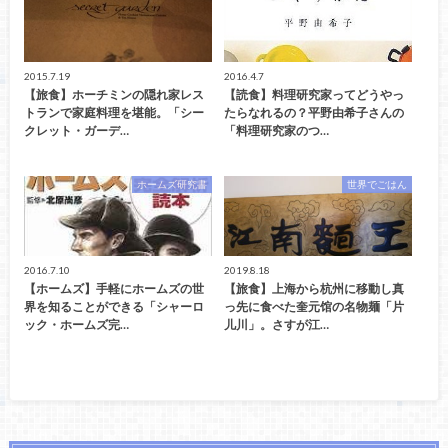
2015.7.19
2016.4.7
【旅食】ホーチミンの隠れ家レス
【読食】料理研究家ってどうやっ
トランで家庭料理を堪能。「シー
たらなれるの？平野由希子さんの
クレット・ガーデ…
「料理研究家のつ…
ホームズ研究書
世界でごはん
2016.7.10
2019.8.18
【ホームズ】手軽にホームズの世
【旅食】上海から杭州に移動し真
界を知ることができる「シャーロ
っ先に食べた奎元馆の名物麺「片
ック・ホームズ完…
儿川」。さすが江…