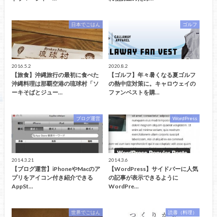
日本でごはん
ゴルフ
2016.5.2
2020.8.2
【旅食】沖縄旅行の最初に食べた
【ゴルフ】年々暑くなる夏ゴルフ
沖縄料理は那覇空港の琉球村「ソ
の熱中症対策に。キャロウェイの
ーキそばとジュー…
ファンベストを購…
ブログ運営
WordPress
2014.3.21
2014.3.6
【ブログ運営】iPhoneやMacのア
【WordPress】サイドバーに人気
プリをアイコン付き紹介できる
の記事が表示できるように
AppSt…
WordPre…
世界でごはん
読書（料理）