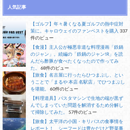
人気記事
【ゴルフ】年々暑くなる夏ゴルフの熱中症対
策に。キャロウェイのファンベストを購入
337
件のビュー
【食漫】主人公が極悪非道な料理漫画「鉄鍋
のジャン」。続編の「鉄鍋のジャン!R」を読
んだら酢豚が食べたくなったので作ってみ
た。
68件のビュー
【旅食】名古屋に行ったらひつまぶし、とい
うことで「まるや 本店 名駅店」でひつまぶし
を堪能。
60件のビュー
【料理道具】パスタマシンで生地の端が黒ず
んでしまっていた問題を解消するため分解し
て掃除してみた。
57件のビュー
【旅食】太平洋の小国・キリバスの食事情を
レポート！ シーフードは豊かだけど野菜事