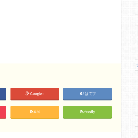
Google+
はてブ
RSS
feedly