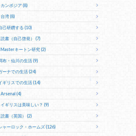
カンボジア (8)
台湾 (8)
自己研鑽する (10)
読書（自己啓発） (7)
Masterキートン研究 (2)
調布・仙川の生活 (9)
ガーナでの生活 (24)
イギリスでの生活 (14)
Arsenal (4)
イギリスは美味しい？ (9)
読書（英国） (2)
シャーロック・ホームズ (126)