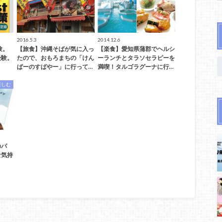
2016.5.3
2014.12.6
験。
【旅食】沖縄そばが気に入っ
【楽食】愛知県蒲郡でヘルシ
受験。
たので、おもろまちの「けん
ーランチとタラソセラピーを
ぱーのすばやー」に行って…
満喫！タルゴラグーナに行…
楽しむ
のパ
な気持