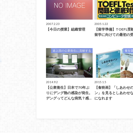
2007.2.23
2005.1.22
【今日の授業】組織管理
【留学準備】TOEFL受
留学に向けての最初の
途上国の公衆衛生に貢献する
食を
2014.9.2
2015.1.5
【公衆衛生】日本で70年ぶ
【食映画】「しあわせ
りにデング熱の感染が発生。
ン」を見るとしあわせ
デングってどんな病気？感…
になれます