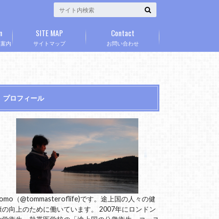
n
SITE MAP
Contact
」案内
サイトマップ
お問い合わせ
プロフィール
omo（@tommasteroflife)です。途上国の人々の健
康の向上のために働いています。 2007年にロンドン