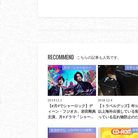
RECOMMEND
こちらの記事も人気です。
月９「シャーロック」
世界を
2019.11.1
2018.12.4
【#月9でシャーロック】デ
【トラベルグッズ】年1
ィーン・フジオカ、岩田剛典
以上海外出張している
主演、月9ドラマ「シャー…
っている忘れ物防止のた
英国留学記（LSHTMでの授業）
留