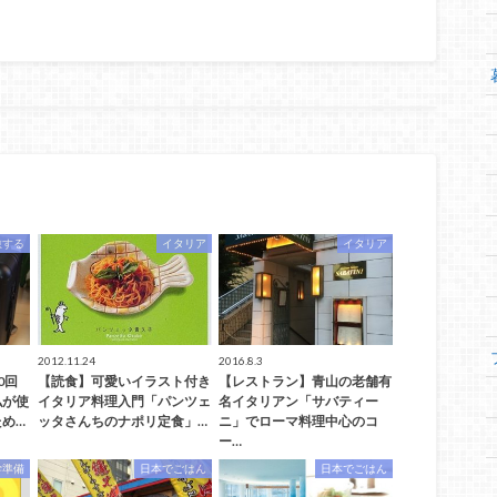
旅する
イタリア
イタリア
2012.11.24
2016.8.3
0回
【読食】可愛いイラスト付き
【レストラン】青山の老舗有
私が使
イタリア料理入門「パンツェ
名イタリアン「サバティー
め…
ッタさんちのナポリ定食」…
ニ」でローマ料理中心のコ
ー…
学準備
日本でごはん
日本でごはん