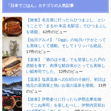
「日本でごはん」カテゴリの人気記事
【旅食】名古屋に行ったらひつまぶし、とい
うことで「まるや 本店 名駅店」でひつまぶし
を堪能。
62件のビュー
【仙川グルメ】『Oggi』の仙川パテがとって
も美味しくて感動。そしてトリッパも絶品。
17件のビュー
【楽食】「酒のほそ道」でも登場した八戸の
虎鯖を食す。肉厚な鯖自体がとっても美味し
い鯖寿司でした。
12件のビュー
【温泉】塩原温泉へ2泊3日の小旅行。初日は
地元の居酒屋と熱いお湯の温泉を堪能。
11件
のビュー
【旅食】伊勢参りに行ったら伊勢志摩名物
「てこね寿司」を楽しむべし。伊勢内宮前お
かげ横町の「すし久」へ。
9件のビュー