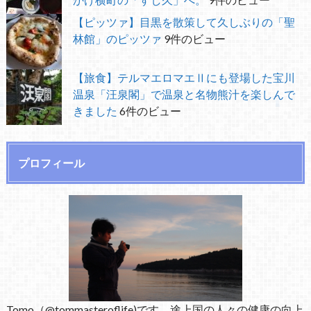
【ピッツァ】目黒を散策して久しぶりの「聖
林館」のピッツァ
9件のビュー
【旅食】テルマエロマエⅡにも登場した宝川
温泉「汪泉閣」で温泉と名物熊汁を楽しんで
きました
6件のビュー
プロフィール
Tomo（@tommasteroflife)です。途上国の人々の健康の向上