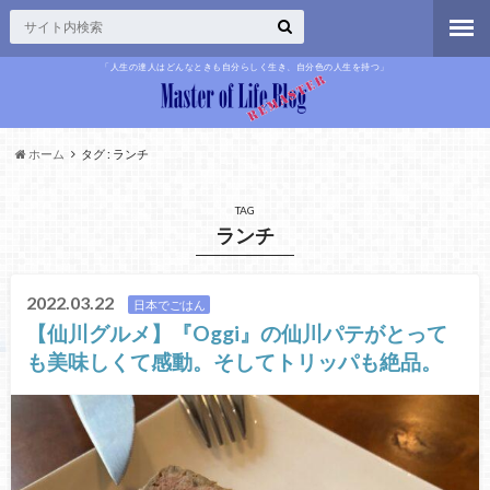
「人生の達人はどんなときも自分らしく生き、自分色の人生を持つ」
ホーム
タグ : ランチ
TAG
ランチ
2022.03.22
日本でごはん
【仙川グルメ】『Oggi』の仙川パテがとって
も美味しくて感動。そしてトリッパも絶品。