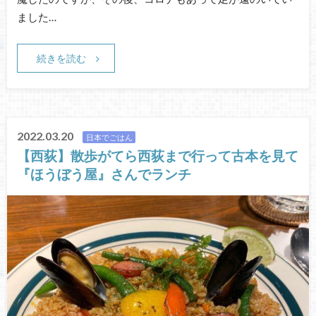
ました…
続きを読む
2022.03.20
日本でごはん
【西荻】散歩がてら西荻まで行って古本を見て
『ほうぼう屋』さんでランチ