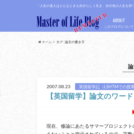
「人生の達人はどんなときも自分らしく生き、自分色の人生を持
ABOUT
このブログについて
ホーム
タグ : 論文の書き方
論
2007.08.23
英国留学記（LSHTMでの授
【英国留学】論文のワー
現在、修論にあたるサマープロジェクトのレ
えないことと指示されているので、字数