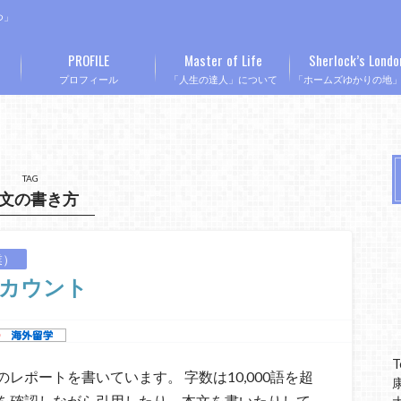
つ」
PROFILE
Master of Life
Sherlock’s Londo
プロフィール
「人生の達人」について
「ホームズゆかりの地
TAG
文の書き方
業）
ドカウント
T
ポートを書いています。 字数は10,000語を超
を確認しながら引用したり、本文を書いたりして