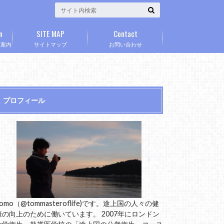
n
SITE MAP
Contact
」案内
サイトマップ
お問い合わせ
プロフィール
omo（@tommasteroflife)です。途上国の人々の健
康の向上のために働いています。 2007年にロンドン