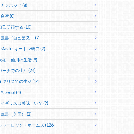
カンボジア (8)
台湾 (8)
自己研鑽する (10)
読書（自己啓発） (7)
Masterキートン研究 (2)
調布・仙川の生活 (9)
ガーナでの生活 (24)
イギリスでの生活 (14)
Arsenal (4)
イギリスは美味しい？ (9)
読書（英国） (2)
シャーロック・ホームズ (126)