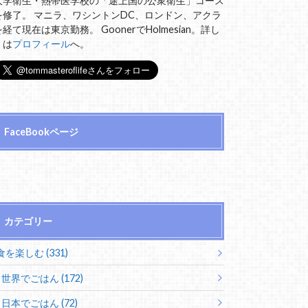
大学衛生・熱帯医学校の「途上国の公衆衛生」コース
を修了。 マニラ、ワシントンDC、ロンドン、アクラ
を経て現在は東京勤務。 GoonerでHolmesian。詳し
くは
プロフィール
へ。
FaceBookページ
カテゴリー
食を楽しむ (331)
世界でごはん (172)
日本でごはん (72)