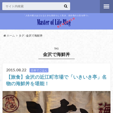
「人生の達人はどんなときも自分らしく生き、自分色の人生を持つ」
ホーム
タグ : 金沢で海鮮丼
TAG
金沢で海鮮丼
2015.08.22
日本でごはん
【旅食】金沢の近江町市場で「いきいき亭」名
物の海鮮丼を堪能！