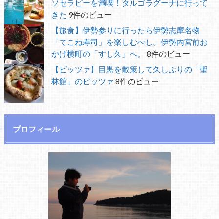
ソセラピーを満喫！タルゴラグーナに行って
きた
9件のビュー
【旅食】伊勢参りに行ったら伊勢志摩名物
「てこね寿司」を楽しむべし。伊勢内宮前お
かげ横町の「すし久」へ。
8件のビュー
【ピッツァ】目黒を散策して久しぶりの「聖
林館」のピッツァ
8件のビュー
プロフィール