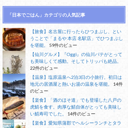
「日本でごはん」カテゴリの人気記事
【旅食】名古屋に行ったらひつまぶし、とい
うことで「まるや 本店 名駅店」でひつまぶし
を堪能。
59件のビュー
【仙川グルメ】『Oggi』の仙川パテがとって
も美味しくて感動。そしてトリッパも絶品。
22件のビュー
【温泉】塩原温泉へ2泊3日の小旅行。初日は
地元の居酒屋と熱いお湯の温泉を堪能。
14件
のビュー
【楽食】「酒のほそ道」でも登場した八戸の
虎鯖を食す。肉厚な鯖自体がとっても美味し
い鯖寿司でした。
14件のビュー
【楽食】愛知県蒲郡でヘルシーランチとタラ