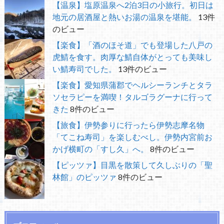
【温泉】塩原温泉へ2泊3日の小旅行。初日は
地元の居酒屋と熱いお湯の温泉を堪能。
13件
のビュー
【楽食】「酒のほそ道」でも登場した八戸の
虎鯖を食す。肉厚な鯖自体がとっても美味し
い鯖寿司でした。
13件のビュー
【楽食】愛知県蒲郡でヘルシーランチとタラ
ソセラピーを満喫！タルゴラグーナに行って
きた
8件のビュー
【旅食】伊勢参りに行ったら伊勢志摩名物
「てこね寿司」を楽しむべし。伊勢内宮前お
かげ横町の「すし久」へ。
8件のビュー
【ピッツァ】目黒を散策して久しぶりの「聖
林館」のピッツァ
8件のビュー