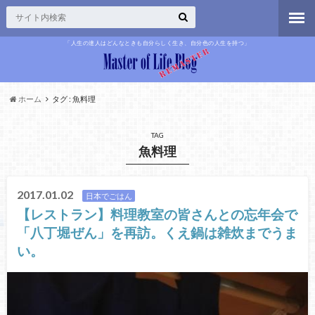
「人生の達人はどんなときも自分らしく生き、自分色の人生を持つ」
ホーム
タグ : 魚料理
TAG
魚料理
2017.01.02
日本でごはん
【レストラン】料理教室の皆さんとの忘年会で
「八丁堀ぜん」を再訪。くえ鍋は雑炊までうま
い。