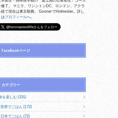
大学衛生・熱帯医学校の「途上国の公衆衛生」コース
を修了。 マニラ、ワシントンDC、ロンドン、アクラ
を経て現在は東京勤務。 GoonerでHolmesian。詳し
くは
プロフィール
へ。
FaceBookページ
カテゴリー
食を楽しむ (331)
世界でごはん (172)
日本でごはん (72)