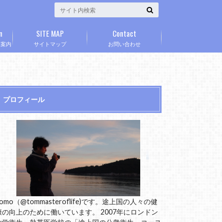
n
SITE MAP
Contact
」案内
サイトマップ
お問い合わせ
プロフィール
omo（@tommasteroflife)です。途上国の人々の健
康の向上のために働いています。 2007年にロンドン