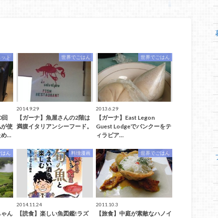
ェット
世界でごはん
世界でごはん
2014.9.29
2013.6.29
0回
【ガーナ】魚屋さんの2階は
【ガーナ】East Legon
私が使
満腹イタリアンシーフード。
Guest Lodgeでバンクーをテ
め…
ィラピア…
ごはん
料理漫画
世界でごはん
2014.11.24
2011.10.3
ちゃん
【読食】楽しい魚図鑑!ラズ
【旅食】中庭が素敵なハノイ