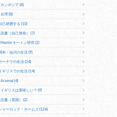
カンボジア (8)
台湾 (8)
自己研鑽する (10)
読書（自己啓発） (7)
Masterキートン研究 (2)
調布・仙川の生活 (9)
ガーナでの生活 (24)
イギリスでの生活 (14)
Arsenal (4)
イギリスは美味しい？ (9)
読書（英国） (2)
シャーロック・ホームズ (126)