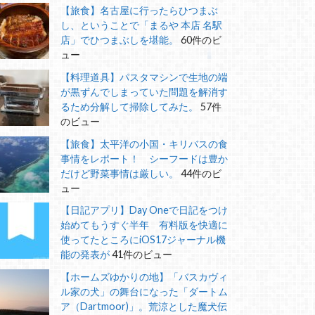
【旅食】名古屋に行ったらひつまぶ
し、ということで「まるや 本店 名駅
店」でひつまぶしを堪能。
60件のビ
ュー
【料理道具】パスタマシンで生地の端
が黒ずんでしまっていた問題を解消す
るため分解して掃除してみた。
57件
のビュー
【旅食】太平洋の小国・キリバスの食
事情をレポート！ シーフードは豊か
だけど野菜事情は厳しい。
44件のビ
ュー
【日記アプリ】Day Oneで日記をつけ
始めてもうすぐ半年 有料版を快適に
使ってたところにiOS17ジャーナル機
能の発表が
41件のビュー
【ホームズゆかりの地】「バスカヴィ
ル家の犬」の舞台になった「ダートム
ア（Dartmoor)」。荒涼とした魔犬伝