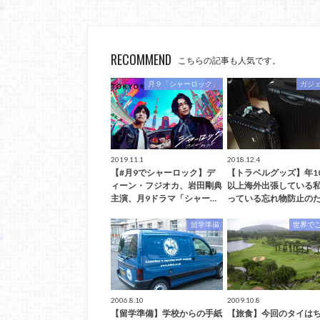
RECOMMEND
こちらの記事も人気です。
月９「シャーロック」
ガジ
2019.11.1
2018.12.4
【#月9でシャーロック】デ
【トラベルグッズ】年1
ィーン・フジオカ、岩田剛典
以上海外出張している
主演、月9ドラマ「シャー…
っている忘れ物防止のた
留学準備
世界で
2006.8.10
2009.10.8
【留学準備】学校からの手紙
【旅食】今回のタイは