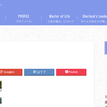
つ」
PROFILE
Master of Life
Sherlock’s Londo
プロフィール
「人生の達人」について
「ホームズゆかりの地
Google+
はてブ
Pocket
T