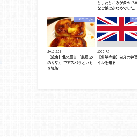
としたところが多めで
なご飯は少なめでした
日本でごはん
留
2013.5.29
2005.9.7
【旅食】北の屋台 「農屋(み
【留学準備】自分の学
のりや)」でアスパラといも
イルを知る
を堪能