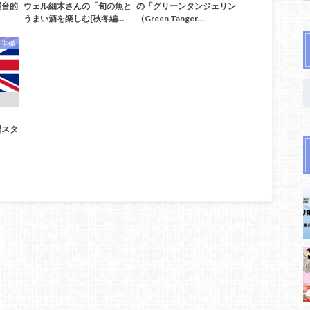
屋台的
ウェル細木さんの「旬の魚と
の「グリーンタンジェリン
。
うまい酒を楽しむ[秋冬編…
（Green Tanger…
学準備
習スタ