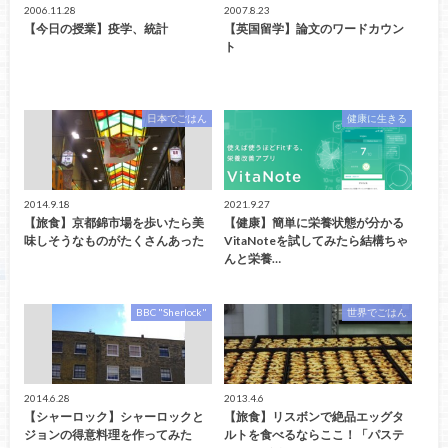
2006.11.28
2007.8.23
【今日の授業】疫学、統計
【英国留学】論文のワードカウン
ト
日本でごはん
健康に生きる
2014.9.18
2021.9.27
【旅食】京都錦市場を歩いたら美
【健康】簡単に栄養状態が分かる
味しそうなものがたくさんあった
VitaNoteを試してみたら結構ちゃ
んと栄養…
BBC "Sherlock"
世界でごはん
2014.6.28
2013.4.6
【シャーロック】シャーロックと
【旅食】リスボンで絶品エッグタ
ジョンの得意料理を作ってみた
ルトを食べるならここ！「パステ