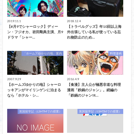
2019.11.1
2018.12.4
【#月9でシャーロック】ディー
【トラベルグッズ】年10回以上海
ン・フジオカ、岩田剛典主演、月9
外出張している私が使っている忘
ドラマ「シャー…
れ物防止のため…
「ホームズゆかりの地」案内
料理漫画
2007.9.29
2016.4.9
【ホームズゆかりの地】シャーロ
【食漫】主人公が極悪非道な料理
ッキアンがマイリンゲンに泊まる
漫画「鉄鍋のジャン」。続編の
なら「ホテル・シ…
「鉄鍋のジャン!R…
英国留学記（LSHTMでの授業）
英国留学記（LSHTMでの授業）