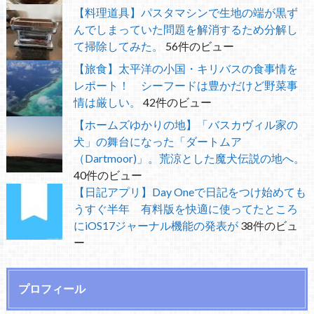
【料理道具】パスタマシンで生地の端が黒ず
んでしまっていた問題を解消するため分解し
て掃除してみた。
56件のビュー
【旅食】太平洋の小国・キリバスの食事情を
レポート！ シーフードは豊かだけど野菜事
情は厳しい。
42件のビュー
【ホームズゆかりの地】「バスカヴィル家の
犬」の舞台になった「ダートムア
（Dartmoor)」。荒涼とした魔犬伝説の地へ。
40件のビュー
【日記アプリ】Day Oneで日記をつけ始めても
うすぐ半年 有料版を快適に使ってたところ
にiOS17ジャーナル機能の発表が
38件のビュ
ー
プロフィール