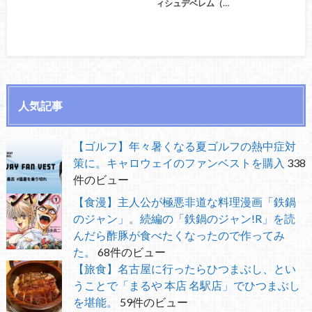
ィシュデベレム（…
人気記事
【ゴルフ】年々暑くなる夏ゴルフの熱中症対
策に。キャロウェイのファンベストを購入
338
件のビュー
【食漫】主人公が極悪非道な料理漫画「鉄鍋
のジャン」。続編の「鉄鍋のジャン!R」を読
んだら酢豚が食べたくなったので作ってみ
た。
68件のビュー
【旅食】名古屋に行ったらひつまぶし、とい
うことで「まるや 本店 名駅店」でひつまぶし
を堪能。
59件のビュー