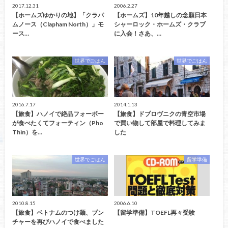
2017.12.31
2006.2.27
【ホームズゆかりの地】「クラパ
【ホームズ】10年越しの念願日本
ムノース（Clapham North）」モ
シャーロック・ホームズ・クラブ
ース…
に入会！さあ、…
世界でごはん
世界でごはん
2016.7.17
2014.1.13
【旅食】ハノイで絶品フォーボー
【旅食】ドブロヴニクの青空市場
が食べたくてフォーティン（Pho
で買い物して部屋で料理してみま
Thin）を…
した
世界でごはん
留学準備
2010.8.15
2006.6.10
【旅食】ベトナムのつけ麺、ブン
【留学準備】TOEFL再々受験
チャーを再びハノイで食べました