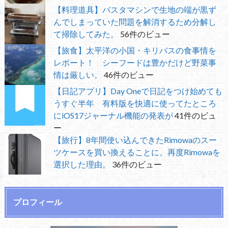
【料理道具】パスタマシンで生地の端が黒ず
んでしまっていた問題を解消するため分解し
て掃除してみた。
56件のビュー
【旅食】太平洋の小国・キリバスの食事情を
レポート！ シーフードは豊かだけど野菜事
情は厳しい。
46件のビュー
【日記アプリ】Day Oneで日記をつけ始めても
うすぐ半年 有料版を快適に使ってたところ
にiOS17ジャーナル機能の発表が
41件のビュ
ー
【旅行】8年間使い込んできたRimowaのスー
ツケースを買い換えることに。再度Rimowaを
選択した理由。
36件のビュー
プロフィール