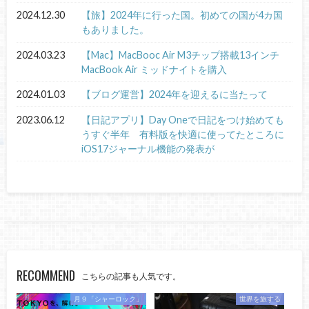
2024.12.30
【旅】2024年に行った国。初めての国が4カ国
もありました。
2024.03.23
【Mac】MacBooc Air M3チップ搭載13インチ
MacBook Air ミッドナイトを購入
2024.01.03
【ブログ運営】2024年を迎えるに当たって
2023.06.12
【日記アプリ】Day Oneで日記をつけ始めても
うすぐ半年 有料版を快適に使ってたところに
iOS17ジャーナル機能の発表が
RECOMMEND
こちらの記事も人気です。
月９「シャーロック」
世界を旅する