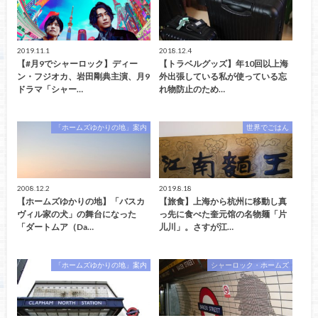
2019.11.1
2018.12.4
【#月9でシャーロック】ディー
【トラベルグッズ】年10回以上海
ン・フジオカ、岩田剛典主演、月9
外出張している私が使っている忘
ドラマ「シャー…
れ物防止のため…
「ホームズゆかりの地」案内
世界でごはん
2008.12.2
2019.8.18
【ホームズゆかりの地】「バスカ
【旅食】上海から杭州に移動し真
ヴィル家の犬」の舞台になった
っ先に食べた奎元馆の名物麺「片
「ダートムア（Da…
儿川」。さすが江…
「ホームズゆかりの地」案内
シャーロック・ホームズ