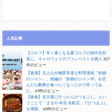
人気記事
【ゴルフ】年々暑くなる夏ゴルフの熱中症対
策に。キャロウェイのファンベストを購入
327
件のビュー
【食漫】主人公が極悪非道な料理漫画「鉄鍋
のジャン」。続編の「鉄鍋のジャン!R」を読
んだら酢豚が食べたくなったので作ってみ
た。
69件のビュー
【旅食】名古屋に行ったらひつまぶし、とい
うことで「まるや 本店 名駅店」でひつまぶし
を堪能。
60件のビュー