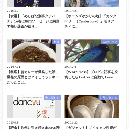
2015.3.2
2018.4.21
【食漫】「めしばな刑事タチバ
【ホームズゆかりの地】「カンタ
ナ」16巻は魚肉ソーセージと納豆
ベリー（Canterbury）」モリアー
で熱い蘊蓄が繰り…
ティに…
料理
WordPress
2014.7.21
2014.3.4
【料理】昔カレーが爆発した話。
【WordPress】ブログに記事を投
爆発の原因とは？そしてラッキー
稿したらTwitterに自動でTwee…
だったこと。
食を楽しむ
世界を旅する
2015.6.9
2020.6.22
【読食】昨年に引き続きdancyu読
【ガジェット】ノイキャン性能が