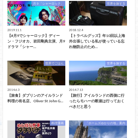
月９「シャーロック」
世界を旅する
2019.11.1
2018.12.4
【#月9でシャーロック】ディー
【トラベルグッズ】年10回以上海
ン・フジオカ、岩田剛典主演、月9
外出張している私が使っている忘
ドラマ「シャー…
れ物防止のため…
世界でごはん
世界を旅する
2014.6.3
2014.7.13
【旅食】ダブリンのアイルランド
【旅行】アイルランドの西側に行
料理の有名店、Oliver St John G…
ったらモハーの断崖は行っておく
べきだと思う
料理漫画
「ホームズゆかりの地」案内