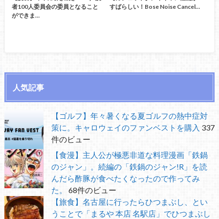
者100人委員会の委員となること
すばらしい！Bose Noise Cancel…
ができま…
人気記事
【ゴルフ】年々暑くなる夏ゴルフの熱中症対
策に。キャロウェイのファンベストを購入
337
件のビュー
【食漫】主人公が極悪非道な料理漫画「鉄鍋
のジャン」。続編の「鉄鍋のジャン!R」を読
んだら酢豚が食べたくなったので作ってみ
た。
68件のビュー
【旅食】名古屋に行ったらひつまぶし、とい
うことで「まるや 本店 名駅店」でひつまぶし