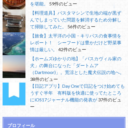
を堪能。
59件のビュー
【料理道具】パスタマシンで生地の端が黒ず
んでしまっていた問題を解消するため分解し
て掃除してみた。
56件のビュー
【旅食】太平洋の小国・キリバスの食事情を
レポート！ シーフードは豊かだけど野菜事
情は厳しい。
42件のビュー
【ホームズゆかりの地】「バスカヴィル家の
犬」の舞台になった「ダートムア
（Dartmoor)」。荒涼とした魔犬伝説の地へ。
38件のビュー
【日記アプリ】Day Oneで日記をつけ始めても
うすぐ半年 有料版を快適に使ってたところ
にiOS17ジャーナル機能の発表が
37件のビュ
ー
プロフィール